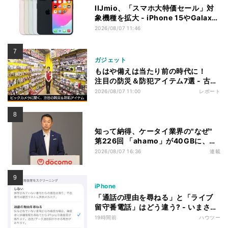
IIJmio、「スマホ大特価セール」対
象機種を拡大 - iPhone 15やGalaxy
S26など
2026/08/07 11:46
ガジェット
もはや備えは当たり前の時代に！
注目の防災＆防犯アイテム7選 - 古田
雄介の家電トレンド通信
2026/08/07 11:00
レポート
知って納得、ケータイ業界の"なぜ"
第226回 「ahamo」が40GBに、中
容量帯のキャンペーン競争激化の背
2026/08/07 16:36
連載
景に携帯各社の“迷い”あり
iPhone
「通話の理由を尋ねる」と「ライブ
留守番電話」はどう違う? - いまさら
聞けないiPhoneのなぜ
19時間前
ハウツー