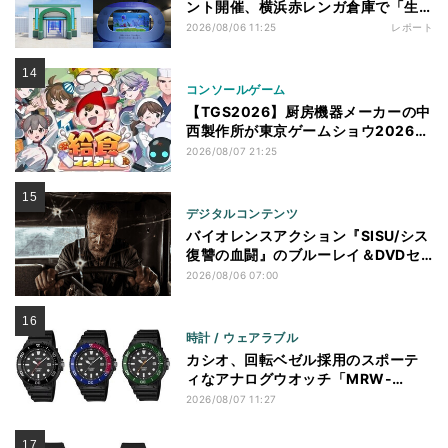
ント開催、横浜赤レンガ倉庫で「生
息地づくり」を体験してきた
2026/08/06 11:25
レポート
コンソールゲーム
【TGS2026】厨房機器メーカーの中
西製作所が東京ゲームショウ2026に
初出展、新作ARGなど披露
2026/08/07 21:25
デジタルコンテンツ
バイオレンスアクション『SISU/シス
復讐の血闘』のブルーレイ＆DVDセ
ットが12月2日に発売
2026/08/06 07:00
時計 / ウェアラブル
カシオ、回転ベゼル採用のスポーテ
ィなアナログウオッチ「MRW-
240H」
2026/08/07 11:27