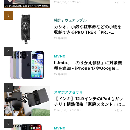
トを聞いた
2026/08/05 21:45
レポート
時計 / ウェアラブル
カシオ、小銭や駐車券などの小物を
収納できるPRO TREK「PRJ-
B001EX-1JR」
24時間前
MVNO
IIJmio、「のりかえ価格」に対象機
種を追加 - iPhone 17やGoogle
Pixel 10など
22時間前
スマホアクセサリー
【ドンキ】12.9インチのiPadもガッ
チリ！情熱価格「豪腕スタンド」は
固定力が頼もしい
2026/08/07 17:00
レビュー
MVNO