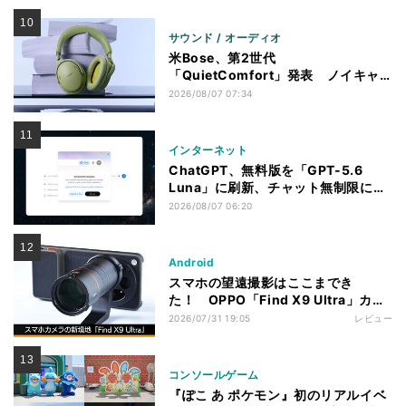
サウンド / オーディオ
米Bose、第2世代
「QuietComfort」発表 ノイキャ
ン強化、メガネ着用時の低下を抑制
2026/08/07 07:34
インターネット
ChatGPT、無料版を「GPT-5.6
Luna」に刷新、チャット無制限に
有料版のSolも精度向上
2026/08/07 06:20
Android
スマホの望遠撮影はここまでき
た！ OPPO「Find X9 Ultra」カメ
ラ実写レビュー
2026/07/31 19:05
レビュー
コンソールゲーム
『ぽこ あ ポケモン』初のリアルイベ