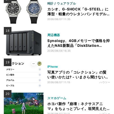
時計 / ウェアラブル
カシオ、G-SHOCK「G-STEEL」に
薄型・軽量のウレタンバンドモデル
「GST-B1000」
2026/08/07 11:35
周辺機器
Synology、4GBメモリーで価格を抑
えたNAS新製品「DiskStation
neo+」シリーズ
2026/08/06 16:35
iPhone
写真アプリの「コレクション」の賢
い使いかたは? - いまさら聞けない
iPhoneのなぜ
2026/08/07 11:15
ハウツー
スマホゲーム
ホヨバ新作『崩壊：ネクサスアニ
マ』をちょっとプレイ。垣間見えた
新規スタイルのゲーム開発に取り組
2026/08/07 21:11
レビュー