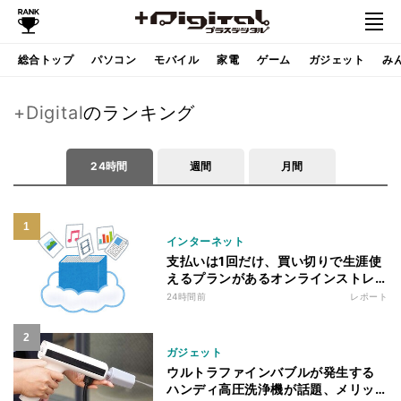
総合トップ
パソコン
モバイル
家電
ゲーム
ガジェット
み
+Digital
のランキング
24時間
週間
月間
インターネット
支払いは1回だけ、買い切りで生涯使
えるプランがあるオンラインストレ
ージ4選
24時間前
レポート
ガジェット
ウルトラファインバブルが発生する
ハンディ高圧洗浄機が話題、メリッ