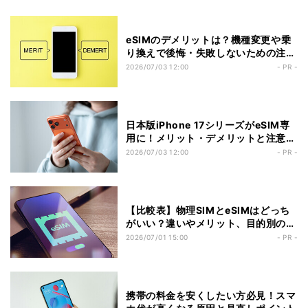
eSIMのデメリットは？機種変更や乗
り換えで後悔・失敗しないための注意
点と対策
2026/07/03 12:00
- PR -
日本版iPhone 17シリーズがeSIM専
用に！メリット・デメリットと注意点
を解説
2026/07/03 12:00
- PR -
【比較表】物理SIMとeSIMはどっち
がいい？違いやメリット、目的別の選
び方を解説
2026/07/01 15:00
- PR -
携帯の料金を安くしたい方必見！スマ