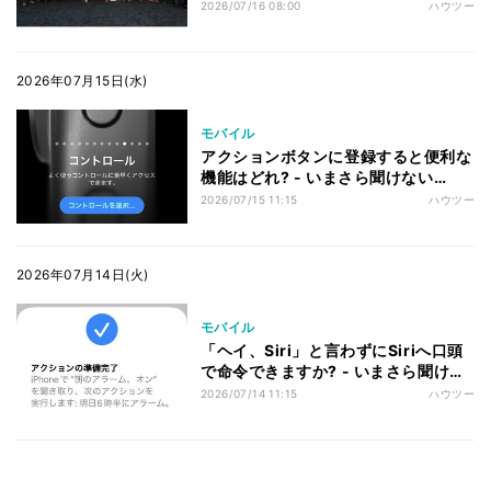
2026/07/16 08:00
ハウツー
2026年07月15日(水)
モバイル
アクションボタンに登録すると便利な
機能はどれ? - いまさら聞けない
iPhoneのなぜ
2026/07/15 11:15
ハウツー
2026年07月14日(火)
モバイル
「ヘイ、Siri」と言わずにSiriへ口頭
で命令できますか? - いまさら聞けな
いiPhoneのなぜ
2026/07/14 11:15
ハウツー