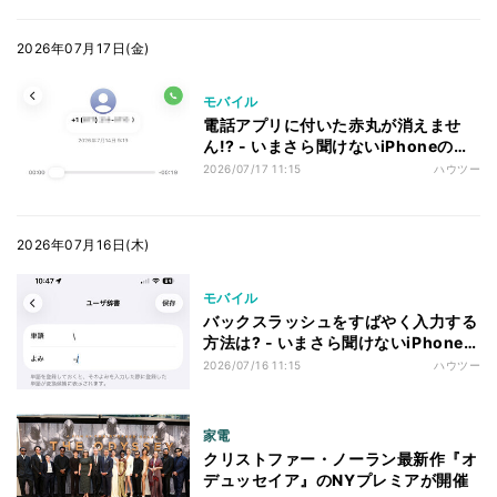
2026年07月17日(金)
モバイル
電話アプリに付いた赤丸が消えませ
ん!? - いまさら聞けないiPhoneのな
ぜ
2026/07/17 11:15
ハウツー
2026年07月16日(木)
モバイル
バックスラッシュをすばやく入力する
方法は? - いまさら聞けないiPhoneの
なぜ
2026/07/16 11:15
ハウツー
家電
クリストファー・ノーラン最新作『オ
デュッセイア』のNYプレミアが開催