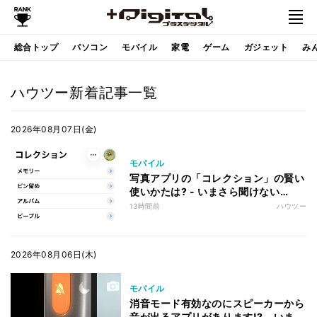
総合トップ
パソコン
モバイル
家電
ゲーム
ガジェット
み
ハウツー新着記事一覧
2026年08月07日(金)
モバイル
写真アプリの「コレクション」の賢い
使いかたは? - いまさら聞けない
iPhoneのなぜ
13時間前
ハウツー
2026年08月06日(木)
モバイル
消音モード有効なのにスピーカーから
音が出るアプリがあります!? - いまさ