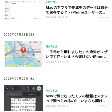
パソコン
Macのアプリで作成中のデータは自分
で保存する？ - iPhoneユーザーのた
めのMacのトリセツ
2026/07/24 11:00
ハウツー
2026年07月23日(木)
モバイル
「手元から離れました」の通知がウザ
いです!? - いまさら聞けないiPhone
のなぜ
2026/07/23 11:15
ハウツー
2026年07月22日(水)
モバイル
SNSで気になったモノの情報はスクシ
ョで調べられるの? - いまさら聞けな
いiPhoneのなぜ
2026/07/22 11:15
ハウツー