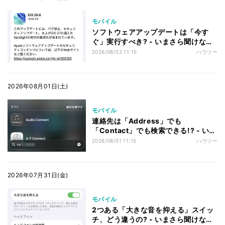
モバイル
ソフトウェアアップデートは「今す
ぐ」実行すべき? - いまさら聞けない
iPhoneのなぜ
2026/08/02 11:15
ハウツー
2026年08月01日(土)
モバイル
連絡先は「Address」でも
「Contact」でも検索できる!? - いま
さら聞けないiPhoneのなぜ
2026/08/01 11:15
ハウツー
2026年07月31日(金)
モバイル
2つある「大きな音を抑える」スイッ
チ、どう違うの? - いまさら聞けない