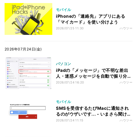
モバイル
iPhoneの「連絡先」アプリにある
「マイカード」を使い分けよう
2026/07/25 11:30
ハウツー
2026年07月24日(金)
パソコン
iPadの「メッセージ」で不明な差出
人・迷惑メッセージを自動で振り分け
よう - iPadパソコン化講座
2026/07/24 16:20
ハウツー
モバイル
SMSを受信するたびMacに通知され
るのがウザいです... - いまさら聞けな
いiPhoneのなぜ
2026/07/24 11:15
ハウツー