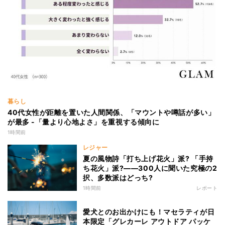
暮らし
40代女性が距離を置いた人間関係、「マウントや噂話が多い」
が最多 -「量より心地よさ」を重視する傾向に
1時間前
レジャー
夏の風物詩「打ち上げ花火」派? 「手持
ち花火」派?――300人に聞いた究極の2
択、多数派はどっち?
1時間前
レポート
愛犬とのお出かけにも！マセラティが日
本限定「グレカーレ アウトドア パッケ