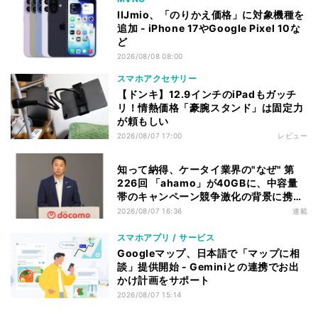
IIJmio、「のりかえ価格」に対象機種を
追加 - iPhone 17やGoogle Pixel 10な
ど
2026/08/08 08:00
スマホアクセサリー
【ドンキ】12.9インチのiPadもガッチ
リ！情熱価格「豪腕スタンド」は固定力
が頼もしい
2026/08/07 17:00
レビュー
知って納得、ケータイ業界の"なぜ" 第
226回 「ahamo」が40GBに、中容量
帯のキャンペーン競争激化の背景に携帯
各社の“迷い”あり
2026/08/07 16:36
連載
スマホアプリ / サービス
Googleマップ、日本語で「マップに相
談」提供開始 - Geminiとの連携でお出
かけ計画をサポート
2026/08/07 15:14