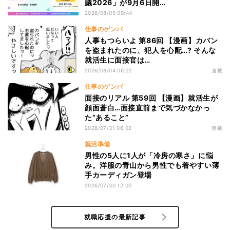
議2026」が9月6日開…
2026/08/05 09:44
仕事のゲンバ
人事もつらいよ 第86回 【漫画】カバン
を盗まれたのに、犯人を心配…? そんな
就活生に面接官は…
2026/08/04 06:22
連載
仕事のゲンバ
面接のリアル 第59回 【漫画】就活生が
顔面蒼白…面接直前まで気づかなかっ
た“あること”
2026/07/31 06:02
連載
就活準備
男性の5人に1人が「冷房の寒さ」に悩
み。洋服の青山から男性でも着やすい薄
手カーディガン登場
2026/07/30 12:00
就職応援の最新記事