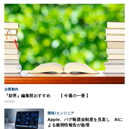
企業動向
『財界』編集部おすすめ 【 今週の一冊 】
6時間前
開発/エンジニア
Apple、バグ報奨金制度を見直し AIに
よる脆弱性報告が急増