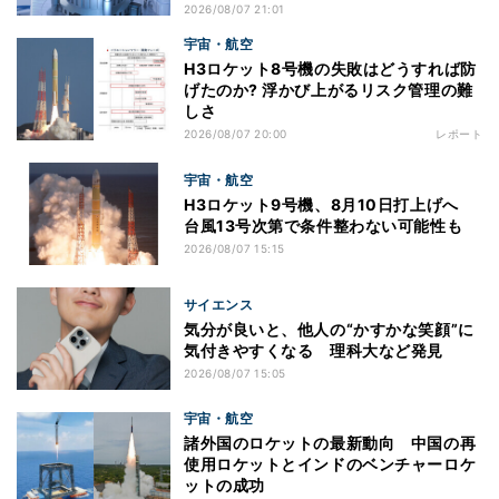
2026/08/07 21:01
宇宙・航空
H3ロケット8号機の失敗はどうすれば防
げたのか? 浮かび上がるリスク管理の難
しさ
2026/08/07 20:00
レポート
宇宙・航空
H3ロケット9号機、8月10日打上げへ
台風13号次第で条件整わない可能性も
2026/08/07 15:15
サイエンス
気分が良いと、他人の“かすかな笑顔”に
気付きやすくなる 理科大など発見
2026/08/07 15:05
宇宙・航空
諸外国のロケットの最新動向 中国の再
使用ロケットとインドのベンチャーロケ
ットの成功