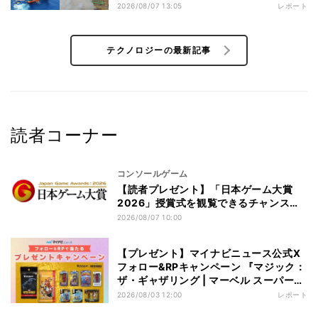
2026/08/07 13:05
レポート
テクノロジーの最新記事
読者コーナー
コンソールゲーム
【読者プレゼント】「日本ゲーム大賞
2026」授賞式を観覧できるチャンス！
最大7組14名様
2026/08/07 10:00
【プレゼント】マイナビニュース公式X
フォロー&RPキャンペーン 『マジック：
ザ・ギャザリング | マーベル スーパー・
ヒーローズ』フィギュア【3名様】
2026/08/03 12:00
レポート