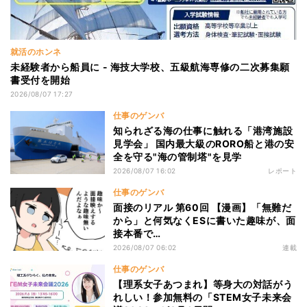
就活のホンネ
未経験者から船員に - 海技大学校、五級航海専修の二次募集願
書受付を開始
2026/08/07 17:27
仕事のゲンバ
知られざる海の仕事に触れる「港湾施設
見学会」 国内最大級のRORO船と港の安
全を守る"海の管制塔"を見学
2026/08/07 16:02
レポート
仕事のゲンバ
面接のリアル 第60回 【漫画】「無難だ
から」と何気なくESに書いた趣味が、面
接本番で…
2026/08/07 06:02
連載
仕事のゲンバ
【理系女子あつまれ】等身大の対話がう
れしい！参加無料の「STEM女子未来会