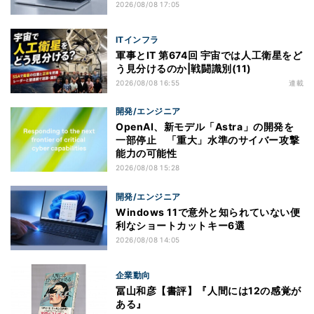
2026/08/08 17:05
ITインフラ
軍事とIT 第674回 宇宙では人工衛星をど
う見分けるのか|戦闘識別(11)
2026/08/08 16:55
連載
開発/エンジニア
OpenAI、新モデル「Astra」の開発を
一部停止 「重大」水準のサイバー攻撃
能力の可能性
2026/08/08 15:28
開発/エンジニア
Windows 11で意外と知られていない便
利なショートカットキー6選
2026/08/08 14:05
企業動向
冨山和彦【書評】『人間には12の感覚が
ある』