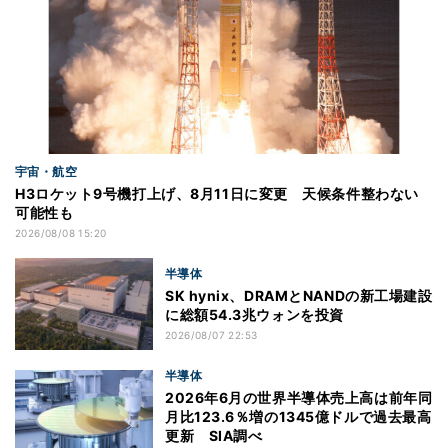
宇宙・航空
H3ロケット9号機打上げ、8月11日に変更 天候条件整わない
可能性も
2026/08/08 15:20
半導体
SK hynix、DRAMとNANDの新工場建設
に総額54.3兆ウォンを投資
2026/08/07 22:53
半導体
2026年6月の世界半導体売上高は前年同
月比123.6％増の1345億ドルで過去最高
更新 SIA調べ