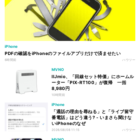
iPhone
PDFの確認をiPhoneのファイルアプリだけで済ませたい
6時間前
ハウツー
MVNO
IIJmio、「回線セット特価」にホームル
ーター「PIX-RT100」が復帰 一括
8,980円
10時間前
iPhone
「通話の理由を尋ねる」と「ライブ留守
番電話」はどう違う? - いまさら聞けな
いiPhoneのなぜ
2026/08/08 11:15
ハウツー
MVNO