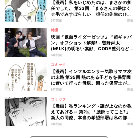
【漫画】私をいじめたのは、まさかの担
任でした。 第33回 「まるさんの髪はく
せ毛でみすぼらしい」担任の先生のひど
い言葉にショックを受けるかと思いき
5時間前
連載
や!?
特撮
映画『仮面ライダーゼッツ』『超ギャバ
ン』オフショット解禁! - 曽野舜太
(M!LK)の明るい素顔、CODE整列など
ギャップ満載!
6時間前
コミック
【漫画】インフルエンサー気取りママ友
の末路 第35回 熱のある子どもを保育園
に置いて行った母親。困った保育士が職
場に電話してみると…?
6時間前
連載
コミック
【漫画】私ランキング～誰が上なのか教
えてあげる～ 第2回 「腰掛ってこと?」
新人の同僚、本当の希望部署は私の部署
じゃなくて…
6時間前
連載