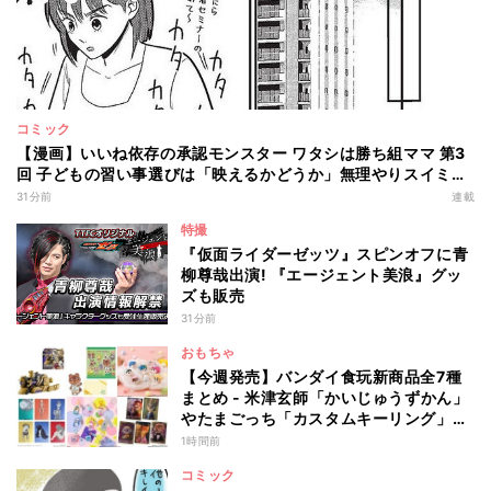
コミック
【漫画】いいね依存の承認モンスター ワタシは勝ち組ママ 第3
回 子どもの習い事選びは「映えるかどうか」無理やりスイミン
グに連れていくも…?
31分前
連載
特撮
『仮面ライダーゼッツ』スピンオフに青
柳尊哉出演! 『エージェント美浪』グッ
ズも販売
31分前
おもちゃ
【今週発売】バンダイ食玩新商品全7種
まとめ - 米津玄師「かいじゅうずかん」
やたまごっち「カスタムキーリング」新
作が登場(2026年8月10日発売)
1時間前
コミック