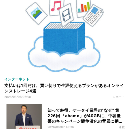
インターネット
支払いは1回だけ、買い切りで生涯使えるプランがあるオンライ
ンストレージ4選
2026/08/08 06:00
レポート
知って納得、ケータイ業界の"なぜ" 第
226回 「ahamo」が40GBに、中容量
帯のキャンペーン競争激化の背景に携帯
各社の“迷い”あり
2026/08/07 16:36
連載