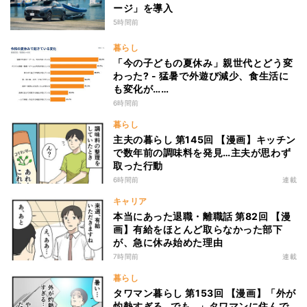
ージ」を導入
5時間前
暮らし
「今の子どもの夏休み」親世代とどう変
わった? - 猛暑で外遊び減少、食生活に
も変化が……
6時間前
暮らし
主夫の暮らし 第145回 【漫画】キッチン
で数年前の調味料を発見…主夫が思わず
取った行動
6時間前
連載
キャリア
本当にあった退職・離職話 第82回 【漫
画】有給をほとんど取らなかった部下
が、急に休み始めた理由
7時間前
連載
暮らし
タワマン暮らし 第153回 【漫画】「外が
灼熱すぎる…でも…」タワマンに住んで