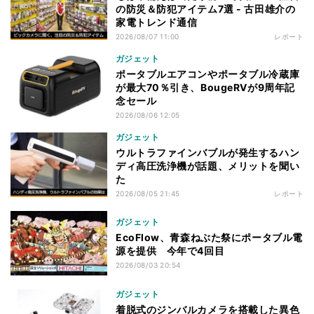
の防災＆防犯アイテム7選 - 古田雄介の
家電トレンド通信
2026/08/07 11:00
レポート
ガジェット
ポータブルエアコンやポータブル冷蔵庫
が最大70％引き、BougeRVが9周年記
念セール
2026/08/06 12:05
ガジェット
ウルトラファインバブルが発生するハン
ディ高圧洗浄機が話題、メリットを聞い
た
2026/08/05 21:45
レポート
ガジェット
EcoFlow、青森ねぶた祭にポータブル電
源を提供 今年で4回目
2026/08/03 20:54
ガジェット
着脱式のジンバルカメラを搭載した異色