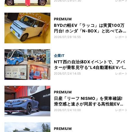
2026/07/29 07:30
レポート
PREMIUM
BYDの軽EV「ラッコ」は実質100万
円台! ホンダ「N-BOX」と比べてみる
と?
2026/07/28 16:55
レポート
企業IT
NTT西の自治体DXイベントで、アバ
ターが乗客見守る“L4自動運転EVバ
ス”を見た
2026/07/24 14:05
レポート
PREMIUM
日産「リーフ NISMO」を実車確認!
滑空感と速さが同居する高性能EVの
全貌
2026/07/24 10:00
レポート
PREMIUM