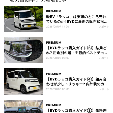
PREMIUM
軽EV「ラッコ」は実際のところ売れ
ているのか! BYDに最新の販売状況を
聞く
2026/08/07 11:20
レポート
PREMIUM
【BYDラッコ購入ガイド⑤】結局ど
れ? 用途別の超・主観的ベストチョイ
ス
2026/08/07 08:00
レポート
PREMIUM
【BYDラッコ購入ガイド④】組み合
わせが少しトリッキー? 内外装のカラ
ー重視で選ぶなら
2026/08/06 08:00
レポート
PREMIUM
【BYDラッコ購入ガイド③】価格差