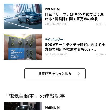
PREMIUM
日産「リーフ」はNISMO化でどう変
わる? 開発陣に聞く変更点の全貌
2026/07/22 15:00
レポート
テクノロジー
800Vアーキテクチャ時代に向けて全
方位で対応を推進するVicor -
TECHNO-FRONTIER 2026
2026/07/16 08:00
レポート
新着記事をもっと見る
「電気自動車」の連載記事
PREMIUM