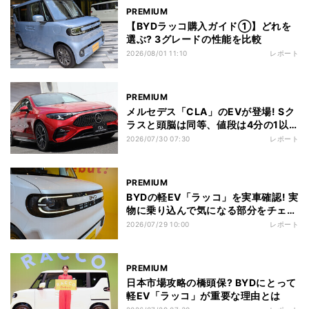
PREMIUM
【BYDラッコ購入ガイド①】どれを
選ぶ? 3グレードの性能を比較
2026/08/01 11:10
レポート
PREMIUM
メルセデス「CLA」のEVが登場! Sク
ラスと頭脳は同等、値段は4分の1以
下?
2026/07/30 07:30
レポート
PREMIUM
BYDの軽EV「ラッコ」を実車確認! 実
物に乗り込んで気になる部分をチェッ
ク
2026/07/29 10:00
レポート
PREMIUM
日本市場攻略の橋頭保? BYDにとって
軽EV「ラッコ」が重要な理由とは