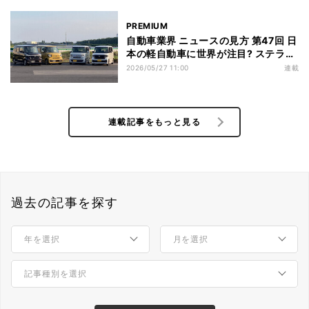
PREMIUM
自動車業界 ニュースの見方 第47回 日
本の軽自動車に世界が注目? ステラン
ティスが「E-car」参入を表明
2026/05/27 11:00
連載
連載記事をもっと見る
過去の記事を探す