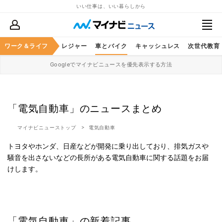
いい仕事は、いい暮らしから
ヘルスケア
ワーク＆ライフ
グルメ
レジャー
車とバイク
キャッシュレス
次世代教育
Googleでマイナビニュースを優先表示する方法
「電気自動車」のニュースまとめ
マイナビニューストップ
電気自動車
トヨタやホンダ、日産などが開発に乗り出しており、排気ガスや
騒音を出さないなどの長所がある電気自動車に関する話題をお届
けします。
「電気自動車」の新着記事