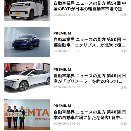
自動車業界 ニュースの見方 第54回 中
国のBYDが日本の軽自動車市場で狙
う“小さなEV革命”とは
2026/07/15 08:00
連載
PREMIUM
自動車業界 ニュースの見方 第50回 三
菱自動車「エクリプス」が北米で復
活! 日産リーフがベース? 投入の狙い
2026/06/17 08:00
連載
は
PREMIUM
自動車業界 ニュースの見方 第49回 日
産が「プリメーラ」を約20年ぶりに
復活させる狙いとは
2026/06/10 08:00
連載
PREMIUM
自動車業界 ニュースの見方 第48回 日
本の自動車市場に新たな刺客! 日中合
作の新ブランド「EMTA」が脅威な理
2026/06/03 08:00
連載
由