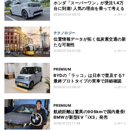
ホンダ「スーパーワン」が受注1.4万
台に到達! 人気の理由を乗って考える
2026/07/24 08:10
レポート
テクノロジー
位置情報データが拓く低炭素交通の新
たな可能性
2026/07/24 07:00
レポート
PREMIUM
BYDの「ラッコ」は日本で普及する?
最終プロトタイプの実車で詳細確認
2026/07/23 08:00
レポート
PREMIUM
航続距離は驚異の906kmで国内最長!
BMWが新型EV「iX3」発売
2026/07/22 17:48
レポート