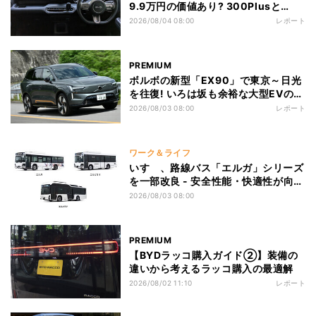
9.9万円の価値あり? 300Plusと
300Premiumを徹底比較
2026/08/04 08:00
レポート
PREMIUM
ボルボの新型「EX90」で東京～日光
を往復! いろは坂も余裕な大型EVの実
力とは
2026/08/03 08:00
レポート
ワーク＆ライフ
いすゞ、路線バス「エルガ」シリーズ
を一部改良 - 安全性能・快適性が向
上! エルガEVには寒冷地仕様を新設定
2026/08/03 08:00
PREMIUM
【BYDラッコ購入ガイド②】装備の
違いから考えるラッコ購入の最適解
2026/08/02 11:10
レポート