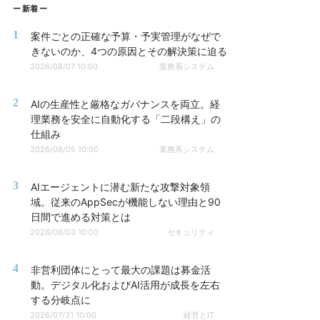
新着
1
案件ごとの正確な予算・予実管理がなぜで
きないのか、4つの原因とその解決策に迫る
2026/08/07 10:00
業務系システム
2
AIの生産性と厳格なガバナンスを両立。経
理業務を安全に自動化する「二段構え」の
仕組み
2026/08/05 10:00
業務系システム
3
AIエージェントに潜む新たな攻撃対象領
域。従来のAppSecが機能しない理由と90
日間で進める対策とは
2026/08/03 10:00
セキュリティ
4
非営利団体にとって最大の課題は募金活
動。デジタル化およびAI活用が成長を左右
する分岐点に
2026/07/31 10:00
経営とIT