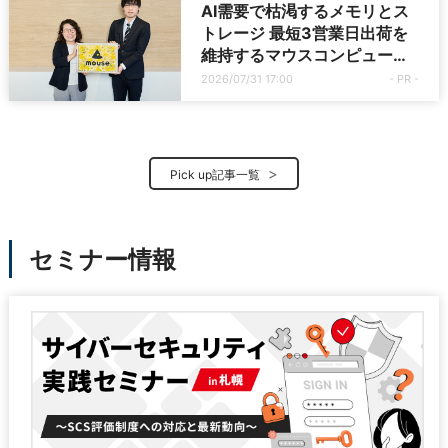
AI需要で枯渇するメモリとス
トレージ 最短3営業日出荷を
維持するマウスコンピュータ
ーの取組とは
2026/07/31 17:00
- PR -
Pick up記事一覧
セミナー情報