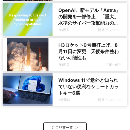
OpenAI、新モデル「Astra」
の開発を一部停止 「重大」
水準のサイバー攻撃能力の可
能性
7時間前
開発/エンジニア
H3ロケット9号機打上げ、8
月11日に変更 天候条件整わ
ない可能性も
7時間前
宇宙・航空
Windows 11で意外と知られ
ていない便利なショートカッ
トキー6選
8時間前
開発/エンジニア
注目記事一覧