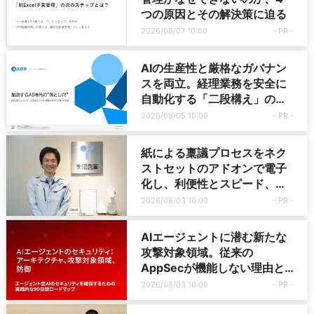
つの原因とその解決策に迫る
2026/08/07 10:00
- PR -
AIの生産性と厳格なガバナン
スを両立。経理業務を安全に
自動化する「二段構え」の仕
組み
2026/08/05 10:00
- PR -
紙による稟議プロセスをネク
ストセットのアドオンで電子
化し、利便性とスピード、書
類の管理・検索が大きく改善
2026/08/03 10:00
- PR -
——関連会社にも展開し成果
を創出
AIエージェントに潜む新たな
攻撃対象領域。従来の
AppSecが機能しない理由と
90日間で進める対策とは
2026/08/03 10:00
- PR -