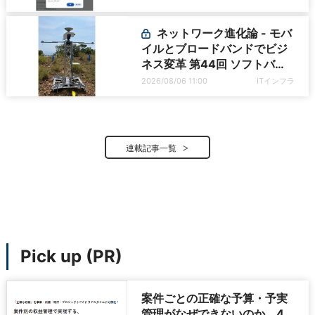
Systemを活用する
ネットワーク進化論 - モバ
イルとブロードバンドでビジ
ネス変革 第44回 ソフトバン
クが「HAPS」のプレ商用サ
2026/08/06 11:00
ITインフラ
ービス開始を表明、本格的な
商用展開のめどは
連載記事一覧
Pick up (PR)
案件ごとの正確な予算・予実
管理がなぜできないのか、4