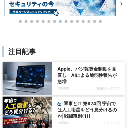
注目記事
Apple、バグ報奨金制度を見
直し AIによる脆弱性報告が
急増
5時間前
開発/エンジニア
軍事とIT 第674回 宇宙で
は人工衛星をどう見分けるの
か|戦闘識別(11)
5時間前
ITインフラ