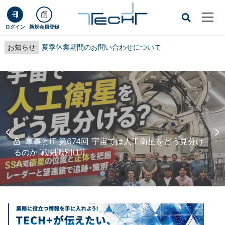
ログイン
新規会員登録
お知らせ
夏季休業期間のお問い合わせについて
<
>
軍事とIT 第674回 宇宙では人工衛星をどう見分け
るのか|戦闘識別(11)
5時間前
ITインフラ