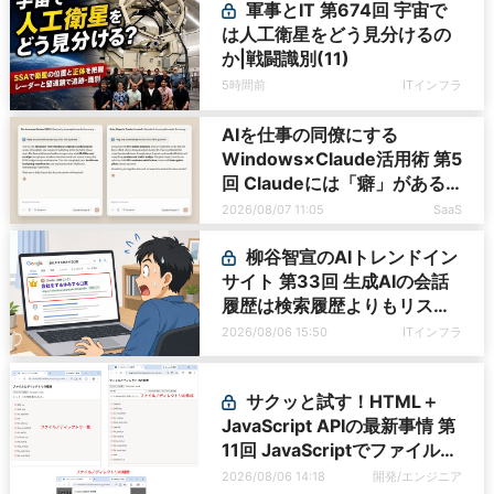
軍事とIT 第674回 宇宙で
は人工衛星をどう見分けるの
か|戦闘識別(11)
5時間前
ITインフラ
AIを仕事の同僚にする
Windows×Claude活用術 第5
回 Claudeには「癖」がある
――戸惑いやすい7つの仕様
2026/08/07 11:05
SaaS
柳谷智宣のAIトレンドイン
サイト 第33回 生成AIの会話
履歴は検索履歴よりもリスキ
ー？今のうちに情報漏洩対策
2026/08/06 15:50
ITインフラ
を万全にしておこう
サクッと試す！HTML＋
JavaScript APIの最新事情 第
11回 JavaScriptでファイル管
理！Origin Private File
2026/08/06 14:18
開発/エンジニア