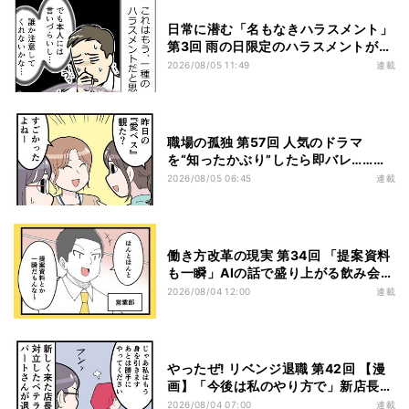
日常に潜む「名もなきハラスメント」
第3回 雨の日限定のハラスメントがあ
る? 密閉職場のスメハラ、我慢するの
2026/08/05 11:49
連載
が普通ですか?
職場の孤独 第57回 人気のドラマ
を“知ったかぶり”したら即バレ……な
ぜ?
2026/08/05 06:45
連載
働き方改革の現実 第34回 「提案資料
も一瞬」AIの話で盛り上がる飲み会
で、一人だけ笑えなかった理由
2026/08/04 12:00
連載
やったぜ! リベンジ退職 第42回 【漫
画】「今後は私のやり方で」新店長の
一言でベテラン退職→崩壊した現場
2026/08/04 07:00
連載