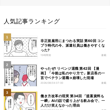
人気記事ランキング
非正規雇用にまつわる実話 第60回 コン
プラ時代の今、派遣社員は働きやすくな
った?
15時間前
連載
やったぜ! リベンジ退職 第42回 【漫
画】「今後は私のやり方で」新店長の一
言でベテラン退職→崩壊した現場
2026/08/04 07:00
連載
働き方改革の現実 第34回 「提案資料も
一瞬」AIの話で盛り上がる飲み会で、一
人だけ笑えなかった理由