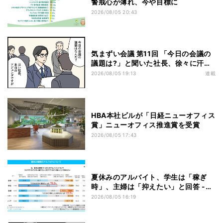
警戒心が薄れ、今や目標に
2026/08/05 20:43
気まずい会議 第11回 「今日の会議の
議題は?」と聞いた社長、徐々に汗が
浮かんできた
2026/08/05 19:13
連載
HBA本社ビルが「日経ニューオフィス
賞」ニューオフィス推進賞を受賞
2026/08/05 17:43
夏休みのアルバイト、学生は「稼ぎ
時」、主婦は「抑えたい」と回答 -
「時給」と並んで重視される条件は?
2026/08/05 16:19