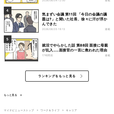
2026/08/04 12:00
連載
気まずい会議 第11回 「今日の会議の議
題は?」と聞いた社長、徐々に汗が浮か
んできた
2026/08/05 19:13
連載
就活でやらかした話 第88回 面接に母親
が乱入……面接官の一言に救われた理由
17時間前
連載
ランキングをもっと見る
もっと見る
マイナビニューストップ
ワーク＆ライフ
キャリア