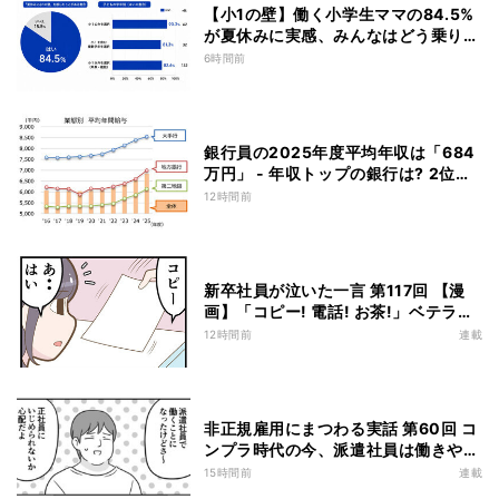
【小1の壁】働く小学生ママの84.5%
が夏休みに実感、みんなはどう乗り切
る? 働き方の見直しや転職を考えた人
6時間前
も
銀行員の2025年度平均年収は「684
万円」 - 年収トップの銀行は? 2位あ
おぞら銀行、3位三菱UFJ銀行
12時間前
新卒社員が泣いた一言 第117回 【漫
画】「コピー! 電話! お茶!」ベテラン
社員の指示が“単語だけ”だった
12時間前
連載
非正規雇用にまつわる実話 第60回 コ
ンプラ時代の今、派遣社員は働きやす
くなった?
15時間前
連載