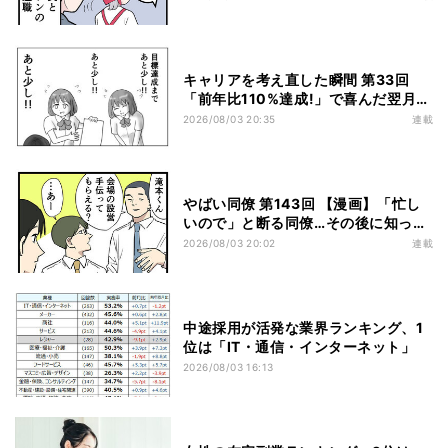
キャリアを考え直した瞬間 第33回
「前年比110%達成!」で喜んだ翌月…
売上目標が120%に上がる成果主義
2026/08/03 20:35
連載
やばい同僚 第143回 【漫画】「忙し
いので」と断る同僚…その後に知っ
た“本当の理由”とは?
2026/08/03 20:02
連載
中途採用が活発な業界ランキング、1
位は「IT・通信・インターネット」
2026/08/03 16:13