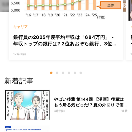
キャリア
銀行員の2025年度平均年収は「684万円」 -
年収トップの銀行は? 2位あおぞら銀行、3位三
菱UFJ銀行
12時間前
新着記事
やばい後輩 第144回 【漫画】後輩は
もう帰る気だった!? 夏の外回りで価
値観の違いを実感
3時間前
連載