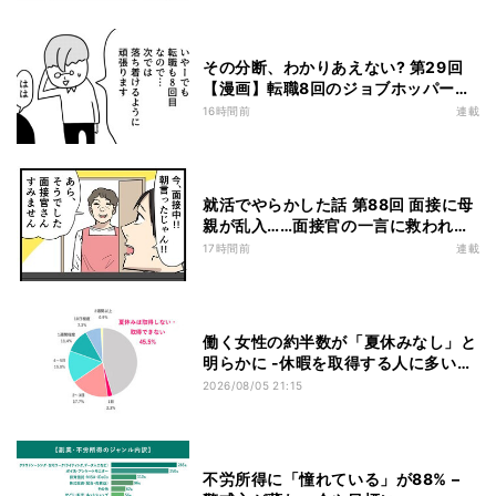
その分断、わかりあえない? 第29回
【漫画】転職8回のジョブホッパーと
20年プロパー社員、お互いが「羨ま
16時間前
連載
しい」と思っていたこと
就活でやらかした話 第88回 面接に母
親が乱入……面接官の一言に救われた
理由
17時間前
連載
働く女性の約半数が「夏休みなし」と
明らかに -休暇を取得する人に多い日
数は?
2026/08/05 21:15
不労所得に「憧れている」が88% –