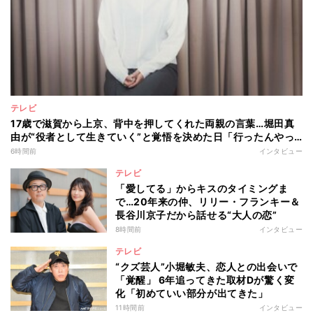
テレビ
17歳で滋賀から上京、背中を押してくれた両親の言葉…堀田真
由が“役者として生きていく”と覚悟を決めた日「行ったんやっ
たら、もう帰られへんな」
6時間前
インタビュー
テレビ
「愛してる」からキスのタイミングま
で…20年来の仲、リリー・フランキー＆
長谷川京子だから話せる“大人の恋”
8時間前
インタビュー
テレビ
“クズ芸人”小堀敏夫、恋人との出会いで
「覚醒」 6年追ってきた取材Dが驚く変
化「初めていい部分が出てきた」
11時間前
インタビュー