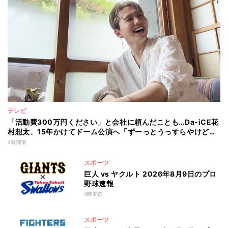
テレビ
「活動費300万円ください」と会社に頼んだことも…Da-iCE花
村想太、15年かけてドーム公演へ「ずーっとうっすらやけど右
肩上がり続けられていた」
4時間前
スポーツ
巨人 vs ヤクルト 2026年8月9日のプロ
野球速報
4時間前
スポーツ