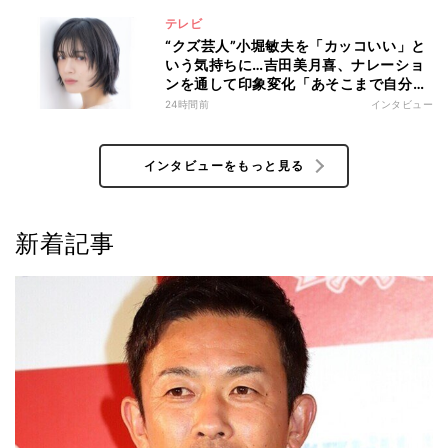
テレビ
“クズ芸人”小堀敏夫を「カッコいい」と
いう気持ちに…吉田美月喜、ナレーショ
ンを通して印象変化「あそこまで自分に
正直に生きられる人は、なかなかいな
24時間前
インタビュー
い」
インタビューをもっと見る
新着記事