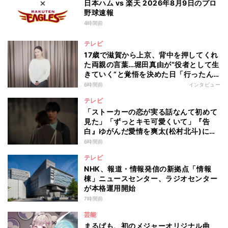
日本ハム vs 楽天 2026年8月9日のプロ
野球速報
4時間前
テレビ
17歳で滋賀から上京、背中を押してくれ
た両親の言葉…堀田真由が“役者として生
きていく”と覚悟を決めた日「行ったん
やったら、もう帰られへんな」
6時間前
インタビュー
テレビ
「ストーカーの恋が実る話なんて初めて
見た」「ずっとキモ可愛くいて」『告
白』ゆがんだ愛情を爽太(松村北斗)に向
ける視聴者の声
6時間前
テレビ
NHK、報道・情報発信の新拠点「情報
棟」ニュースセンター、ラジオセンター
が本格運用開始
7時間前
芸能
まるぱも、初のメジャーオリジナル曲