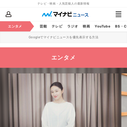
テレビ・映画・人気芸能人の最新情報
エンタメ
芸能
テレビ
ラジオ
映画
YouTube
BS・
Googleでマイナビニュースを優先表示する方法
エンタメ