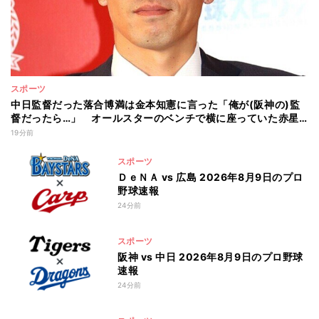
スポーツ
中日監督だった落合博満は金本知憲に言った「俺が(阪神の)監
督だったら…」 オールスターのベンチで横に座っていた赤星
憲広が聞いた会話とは
19分前
スポーツ
ＤｅＮＡ vs 広島 2026年8月9日のプロ
野球速報
24分前
スポーツ
阪神 vs 中日 2026年8月9日のプロ野球
速報
24分前