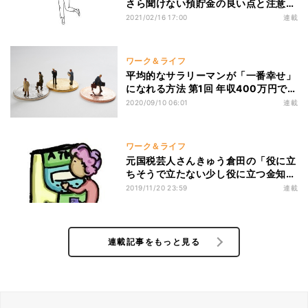
さら聞けない預貯金の良い点と注意点
をわかりやすく解説
2021/02/16 17:00
連載
ワーク＆ライフ
平均的なサラリーマンが「一番幸せ」
になれる方法 第1回 年収400万円でも
「豊かさ」を実感できる生き方
2020/09/10 06:01
連載
ワーク＆ライフ
元国税芸人さんきゅう倉田の「役に立
ちそうで立たない少し役に立つ金知
識」 第124回 110万円の贈与なんて、
2019/11/20 23:59
連載
名義預金だってすぐバレるよ
連載記事をもっと見る