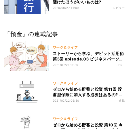
避けたほうがいいものは?
2020/08/27 11:00
レビュー
「預金」の連載記事
ワーク＆ライフ
ストーリーから学ぶ、デビット活用術
第3回 episode.03 ビジネスパーソン
に選ばれているVisaデビットカード!
2021/09/21 11:30
- PR -
- マネーリテラシー向上の秘訣はあ
る?
ワーク＆ライフ
ゼロから始める貯蓄と投資 第11回 貯
蓄型保険に加入する必要はあるの? 良
い点と注意点を解説
2021/02/22 06:30
連載
ワーク＆ライフ
ゼロから始める貯蓄と投資 第10回 今