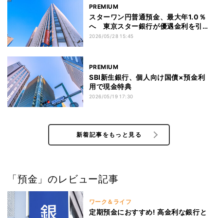
PREMIUM
スターワン円普通預金、最大年1.0％
へ 東京スター銀行が優遇金利を引き
上げ
2026/05/28 15:45
PREMIUM
SBI新生銀行、個人向け国債×預金利
用で現金特典
2026/05/19 17:30
新着記事をもっと見る
「預金」のレビュー記事
ワーク＆ライフ
定期預金におすすめ! 高金利な銀行と