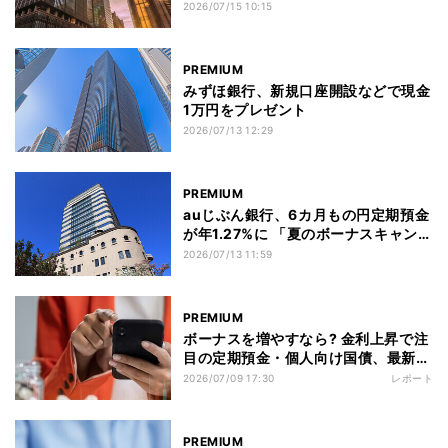
ーン
2026/07/15 10:15
PREMIUM
みずほ銀行、新規口座開設などで現金
1万円をプレゼント
2026/07/13 12:29
PREMIUM
auじぶん銀行、6カ月もの円定期預金
が年1.27%に 「夏のボーナスキャンペ
ーン」第2弾開始
2026/07/13 11:59
PREMIUM
ボーナスを増やすなら? 金利上昇で注
目の定期預金・個人向け国債、最新金
利を一覧比較
2026/07/09 17:30
レポート
PREMIUM