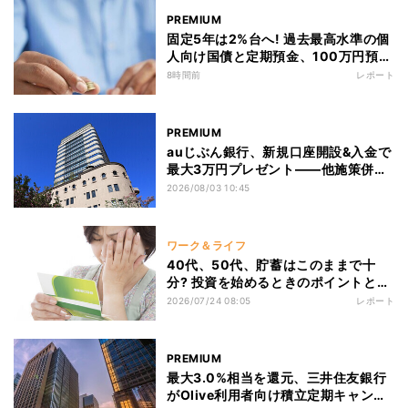
PREMIUM
固定5年は2%台へ! 過去最高水準の個
人向け国債と定期預金、100万円預け
るならどちらが得?
8時間前
レポート
PREMIUM
auじぶん銀行、新規口座開設&入金で
最大3万円プレゼント――他施策併用
で最大5.4万円相当に
2026/08/03 10:45
ワーク＆ライフ
40代、50代、貯蓄はこのままで十
分? 投資を始めるときのポイントとポ
ートフォリオの考え方を解説
2026/07/24 08:05
レポート
PREMIUM
最大3.0%相当を還元、三井住友銀行
がOlive利用者向け積立定期キャンペ