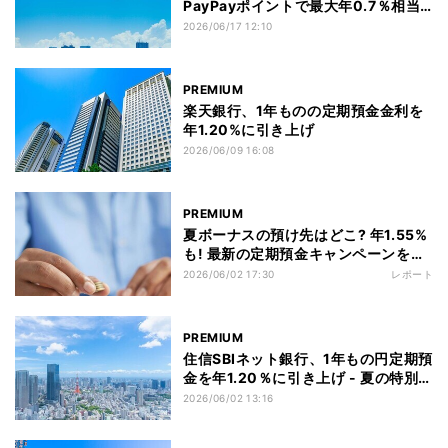
PayPayポイントで最大年0.7％相当
に - 8月から金利引き上げ
2026/06/17 12:10
PREMIUM
楽天銀行、1年ものの定期預金金利を
年1.20%に引き上げ
2026/06/09 16:08
PREMIUM
夏ボーナスの預け先はどこ? 年1.55%
も! 最新の定期預金キャンペーンを比
較
2026/06/02 17:30
レポート
PREMIUM
住信SBIネット銀行、1年もの円定期預
金を年1.20％に引き上げ - 夏の特別金
利キャンペーン開始
2026/06/02 13:16