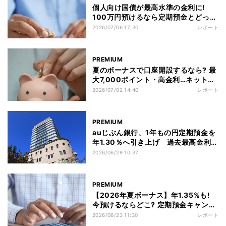
個人向け国債が最高水準の金利に!
100万円預けるなら定期預金とどっち
がお得?
2026/07/06 17:30
レポート
PREMIUM
夏のボーナスで口座開設するなら? 最
大7,000ポイント・高金利…ネット銀
行5社を比較
2026/07/02 14:40
レポート
PREMIUM
auじぶん銀行、1年もの円定期預金を
年1.30％へ引き上げ 過去最高金利の
夏キャンペーン
2026/06/29 10:37
PREMIUM
【2026年夏ボーナス】年1.35%も!
今預けるならどこ? 定期預金キャンペ
ーン最新比較
2026/06/23 11:30
レポート