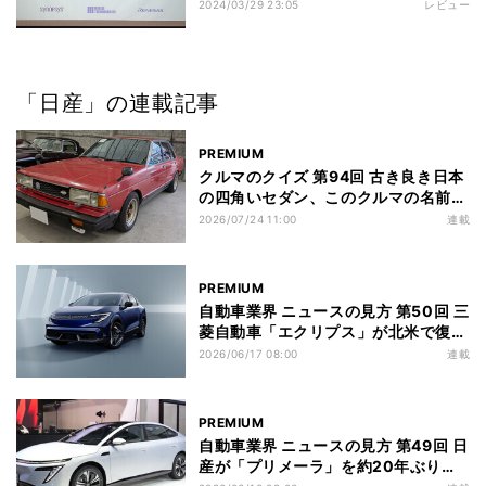
採択
2024/03/29 23:05
レビュー
「日産」の連載記事
PREMIUM
クルマのクイズ 第94回 古き良き日本
の四角いセダン、このクルマの名前
は?
2026/07/24 11:00
連載
PREMIUM
自動車業界 ニュースの見方 第50回 三
菱自動車「エクリプス」が北米で復
活! 日産リーフがベース? 投入の狙い
2026/06/17 08:00
連載
は
PREMIUM
自動車業界 ニュースの見方 第49回 日
産が「プリメーラ」を約20年ぶりに