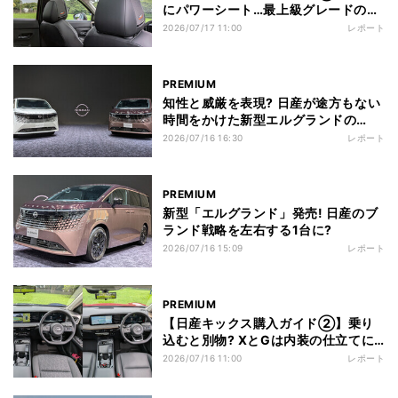
にパワーシート…最上級グレードの装
備は価格差に見合うのか
2026/07/17 11:00
レポート
PREMIUM
知性と威厳を表現? 日産が途方もない
時間をかけた新型エルグランドの
「顔」
2026/07/16 16:30
レポート
PREMIUM
新型「エルグランド」発売! 日産のブ
ランド戦略を左右する1台に?
2026/07/16 15:09
レポート
PREMIUM
【日産キックス購入ガイド②】乗り
込むと別物? XとGは内装の仕立てに
違いあり
2026/07/16 11:00
レポート