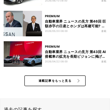
復活させる狙いとは
2026/06/10 08:00
連載
PREMIUM
自動車業界 ニュースの見方 第46回 巨
額赤字の日産とホンダは再建可能? そ
れぞれの進む道を考える
2026/05/20 08:00
連載
PREMIUM
自動車業界 ニュースの見方 第43回 AI
搭載車の拡充を長期ビジョンに掲げる
日産は自力再生可能? 今年度が正念場
2026/04/22 08:00
連載
連載記事をもっと見る
過去の記事を探す