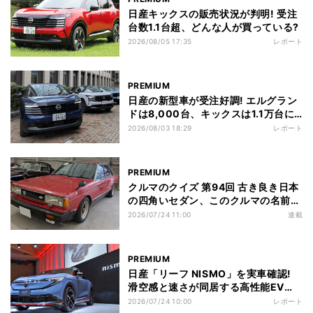
日産キックスの販売状況が判明! 受注
台数1.1台超、どんな人が買っている?
2026/08/05 17:35
レポート
PREMIUM
日産の新型車が受注好調! エルグラン
ドは8,000台、キックスは1.1万台に
到達
2026/08/03 18:29
レポート
PREMIUM
クルマのクイズ 第94回 古き良き日本
の四角いセダン、このクルマの名前
は?
2026/07/24 11:00
連載
PREMIUM
日産「リーフ NISMO」を実車確認!
滑空感と速さが同居する高性能EVの
全貌
2026/07/24 10:00
レポート