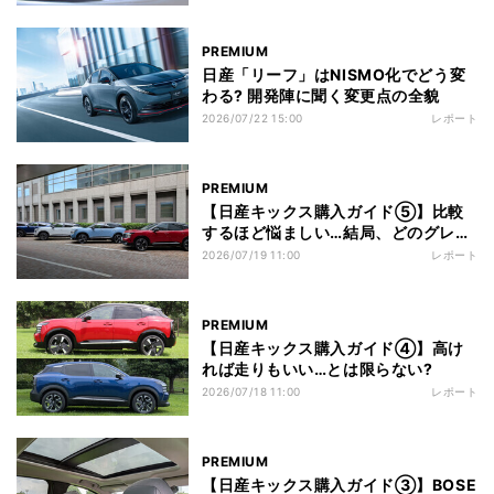
PREMIUM
日産「リーフ」はNISMO化でどう変
わる? 開発陣に聞く変更点の全貌
2026/07/22 15:00
レポート
PREMIUM
【日産キックス購入ガイド⑤】比較
するほど悩ましい…結局、どのグレー
ドを選ぶべき?
2026/07/19 11:00
レポート
PREMIUM
【日産キックス購入ガイド④】高け
れば走りもいい…とは限らない?
2026/07/18 11:00
レポート
PREMIUM
【日産キックス購入ガイド③】BOSE