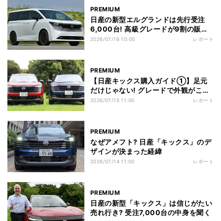
PREMIUM
日産の新型エルグランドは先行受注
6,000台! 高級グレードが9割の販売
状況を確認
2026/07/16 10:00
レポート
PREMIUM
【日産キックス購入ガイド①】足元
だけじゃない! グレードで外観がここ
まで違う
2026/07/15 11:00
レポート
PREMIUM
なぜアメフト? 日産「キックス」のデ
ザインが決まった経緯
2026/07/14 11:00
レポート
PREMIUM
日産の新型「キックス」は信じがたい
売れ行き? 受注7,000台の中身を聞く