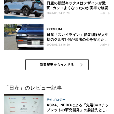
日産の新型キックスはデザインが激
変! カッコよくなったのか実車で確認
2026/06/24 11:20
レポート
PREMIUM
日産「スカイライン」(R31型)が人生
初のクルマ! 何が若者の心を捉えたの
か
2026/06/23 16:30
レポート
新着記事をもっと見る
「日産」のレビュー記事
テクノロジー
ASRA、NEDOによる「先端SoCチッ
プレットの研究開発」の委託先として