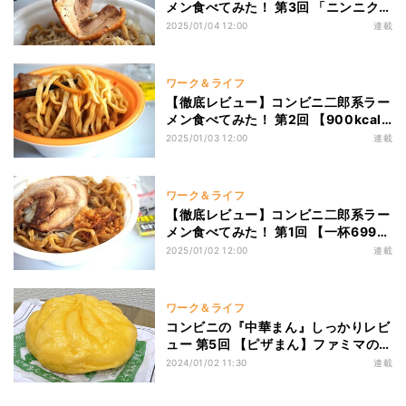
メン食べてみた！ 第3回 「ニンニク入
れてます」ローソンの“二郎系ラーメ
2025/01/04 12:00
連載
ン”「満腹濃厚豚」実食レビュー! 麺、
スープ、トッピング、カロリーなど見
ていくぞ!
ワーク＆ライフ
【徹底レビュー】コンビニ二郎系ラー
メン食べてみた！ 第2回 【900kcal
超え】ファミマの“二郎系ラーメ
2025/01/03 12:00
連載
ン”「濃厚ニンニク醤油ラーメン」実
食レビュー! 麺、スープ、トッピング
はどうだ?
ワーク＆ライフ
【徹底レビュー】コンビニ二郎系ラー
メン食べてみた！ 第1回 【一杯699
円】セブン-イレブンの二郎系ラーメ
2025/01/02 12:00
連載
ン「とみ田監修デカ豚ラーメン」実食
レビュー! 味、ボリューム、カロリー
はどう?
ワーク＆ライフ
コンビニの『中華まん』しっかりレビ
ュー 第5回 【ピザまん】ファミマのピ
ザまんは、トマトソースへの気合いを
2024/01/02 11:30
連載
感じる