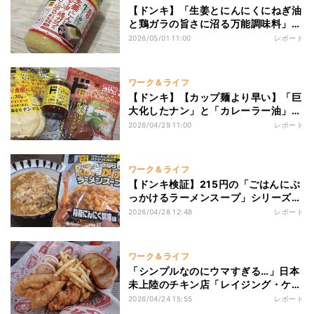
【ドンキ】「生姜とにんにくにねぎ油
と鶏ガラの旨さに沼る万能調味料」が
冷奴から炒め物までこれ1本で完結さ
2026/05/01 11:00
レポート
せる"沼"商品だった。
ワーク＆ライフ
【ドンキ】【カップ麺より早い】「巨
大化したナン」と「カレーラー油」を
合わせたら、"悪魔のカレーアヒージ
2026/04/29 11:00
レポート
ョ"が爆誕した
ワーク＆ライフ
【ドンキ検証】215円の「ごはんにぶ
っかけるラーメンスープ」シリーズを
白米にかけたら、「ラーメン屋のあの
2026/04/28 12:48
レポート
〆」が爆誕した。
ワーク＆ライフ
「シンプルなのにウマすぎる…」日本
未上陸のチキン店「レイジング・ケイ
ンズ」、アメリカで行列ができる理由
2026/04/24 15:55
レポート
とは