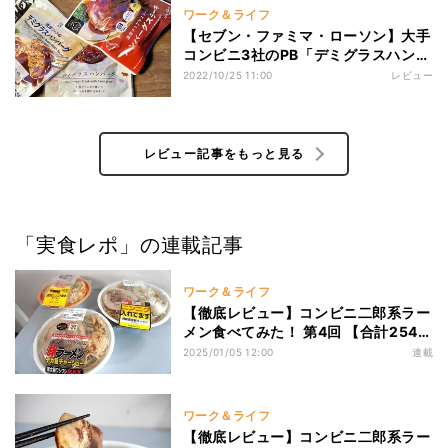
ワーク＆ライフ
【セブン・ファミマ・ローソン】大手
コンビニ3社のPB「デミグラスハンバ
ーグ」を食べ比べ!
2022/10/25 11:00
レビュー
レビュー記事をもっと見る
「実食レポ」の連載記事
ワーク＆ライフ
【徹底レビュー】コンビニ二郎系ラー
メン食べてみた！ 第4回 【合計2544
キロカロリー!】セブン・ファミマ・
2025/01/05 12:00
連載
ローソン“コンビニ二郎系ラーメン”実
食レビュー! 味やボリューム、コスパ
など食べ比べるぞ
ワーク＆ライフ
【徹底レビュー】コンビニ二郎系ラー