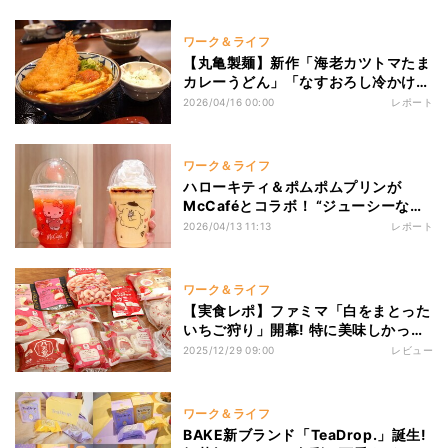
ワーク＆ライフ
【丸亀製麺】新作「海老カツトマたま
カレーうどん」「なすおろし冷かけう
どん」がリピート確定な仕上がりだっ
2026/04/16 00:00
レポート
た
ワーク＆ライフ
ハローキティ＆ポムポムプリンが
McCaféとコラボ！ “ジューシーない
ちご”と“飲むプリン”どっちを選ぶ？
2026/04/13 11:13
レポート
ワーク＆ライフ
【実食レポ】ファミマ「白をまとった
いちご狩り」開幕! 特に美味しかった
スイーツ7商品を勝手に選抜してみた
2025/12/29 09:00
レビュー
ワーク＆ライフ
BAKE新ブランド「TeaDrop.」誕生!