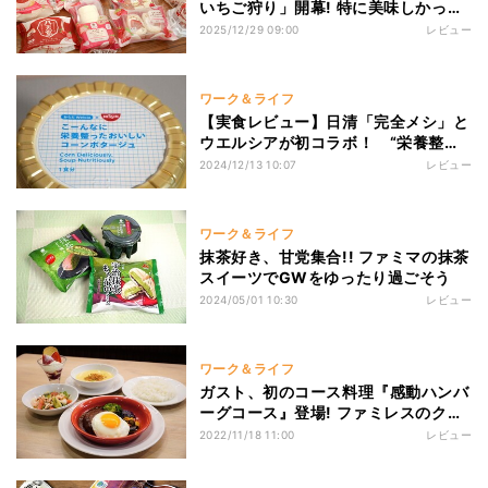
いちご狩り」開幕! 特に美味しかった
スイーツ7商品を勝手に選抜してみた
2025/12/29 09:00
レビュー
ワーク＆ライフ
【実食レビュー】日清「完全メシ」と
ウエルシアが初コラボ！ “栄養整っ
たコーンポタージュ”の気になるお味
2024/12/13 10:07
レビュー
は……？
ワーク＆ライフ
抹茶好き、甘党集合!! ファミマの抹茶
スイーツでGWをゆったり過ごそう
2024/05/01 10:30
レビュー
ワーク＆ライフ
ガスト、初のコース料理『感動ハンバ
ーグコース』登場! ファミレスのクオ
リティ超えてきた
2022/11/18 11:00
レビュー