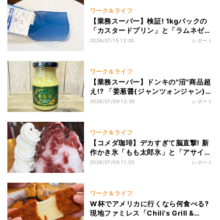
ワーク＆ライフ
【業務スーパー】検証! 1kgパックの
「カスタードプリン」と「ラムネゼリ
ー」をガチ食べしたら、ほぼバケツプ
2026/07/15 12:00
レポート
リンを食べている気持ちになった。
ワーク＆ライフ
【業務スーパー】ドンキの"沼"商品超
え!? 「姜葱醤(ジャンツォンジャン)」
で作るタイパ最強の「ギルティ冷奴」
2026/07/09 12:30
レポート
が美味すぎた
ワーク＆ライフ
【コメダ珈琲】デカすぎて脳直撃! 新
作かき氷「もも太郎氷」と「アサイー
ミックス氷」を徹底比較! おすすめト
2026/07/09 11:03
レポート
ッピングもあわせて検証してみた。
ワーク＆ライフ
W杯でアメリカに行くなら何食べる?
現地ファミレス「Chili's Grill &