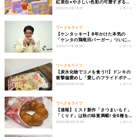
紅茶缶×やさしい色彩の可愛すぎるパ
ッケージに吸い寄せられる……
2025/11/28 13:21
レポート
ワーク＆ライフ
【ケンタッキー】8年かけた本気の
「ケンタの鶏竜田バーガー」ついに登
場! 賀来賢人もお墨付き、その味
2025/11/18 18:03
レポート
は......?
ワーク＆ライフ
【炭水化物でコメを食う!!】ドンキの
衝撃偏愛めし「愛しのフライドポテト
弁当」は本当に週7食いける? 大学生
2025/10/28 10:00
レポート
ライターが検証
ワーク＆ライフ
【速報】ミスド新作「さつまいもド」
「くりド」は秋の味覚満載! 全5種を
食べ比べレビュー
2025/08/28 15:00
レポート