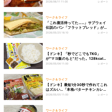
Bar」の背徳すぎる“伸び〜るチーズフ
2026/06/11 11:00
レポート
ライ”を堪能してみた
ワーク＆ライフ
「これ復活待ってた……」サブウェイ
伝説のパン「フラットブレッド」が帰
還! タコス新作の"おすすめカスタマイ
2026/05/25 16:10
レポート
ズ"や"辛さ"を徹底レポ
ワーク＆ライフ
【ドンキ】「秒でどこでもTKG」
が"マヨ飯のもと"だった。128kcal
の"カロリーの暴力"を啜ってみた。
2026/05/06 11:00
レポート
ワーク＆ライフ
【ドンキ】最短1分30秒で作れてこれ
はズルい…「本格バターチキンカレ
ー」と増量「もっちり食感ナン」のコ
2026/05/05 11:00
レポート
ンビがタイパ最強な件
ワーク＆ライフ