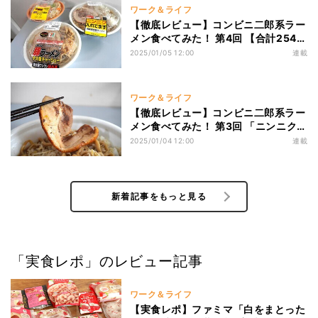
ワーク＆ライフ
【徹底レビュー】コンビニ二郎系ラー
メン食べてみた！ 第4回 【合計2544
キロカロリー!】セブン・ファミマ・
2025/01/05 12:00
連載
ローソン“コンビニ二郎系ラーメン”実
食レビュー! 味やボリューム、コスパ
など食べ比べるぞ
ワーク＆ライフ
【徹底レビュー】コンビニ二郎系ラー
メン食べてみた！ 第3回 「ニンニク入
れてます」ローソンの“二郎系ラーメ
2025/01/04 12:00
連載
ン”「満腹濃厚豚」実食レビュー! 麺、
スープ、トッピング、カロリーなど見
ていくぞ!
新着記事をもっと見る
「実食レポ」のレビュー記事
ワーク＆ライフ
【実食レポ】ファミマ「白をまとった