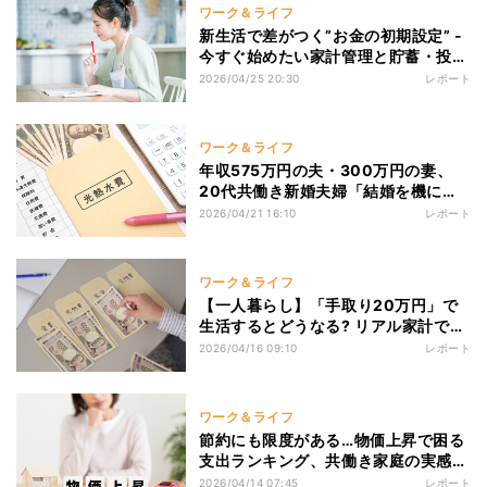
ワーク＆ライフ
新生活で差がつく”お金の初期設定” -
今すぐ始めたい家計管理と貯蓄・投資
のコツ
2026/04/25 20:30
レポート
ワーク＆ライフ
年収575万円の夫・300万円の妻、
20代共働き新婚夫婦「結婚を機に教
育費・老後資金に不安が......」家計収
2026/04/21 16:10
レポート
支から見えてきた隠れリスク
ワーク＆ライフ
【一人暮らし】「手取り20万円」で
生活するとどうなる? リアル家計でシ
ミュレーションしてみた
2026/04/16 09:10
レポート
ワーク＆ライフ
節約にも限度がある…物価上昇で困る
支出ランキング、共働き家庭の実感1
位は?
2026/04/14 07:45
レポート