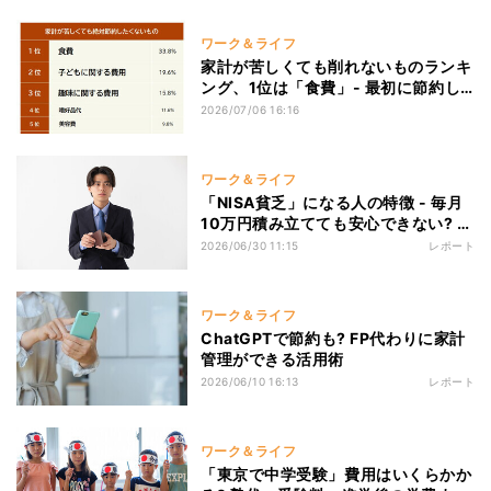
ワーク＆ライフ
家計が苦しくても削れないものランキ
ング、1位は「食費」- 最初に節約し
たものは?
2026/07/06 16:16
ワーク＆ライフ
「NISA貧乏」になる人の特徴 - 毎月
10万円積み立てても安心できない? 家
計のルールと考え方をFPに聞いた
2026/06/30 11:15
レポート
ワーク＆ライフ
ChatGPTで節約も? FP代わりに家計
管理ができる活用術
2026/06/10 16:13
レポート
ワーク＆ライフ
「東京で中学受験」費用はいくらかか