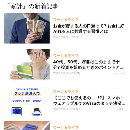
「家計」の新着記事
ワーク＆ライフ
お金が貯まる人の口癖って? お金に好
かれる人に共通する習慣とは
2026/07/24 17:36
ワーク＆ライフ
40代、50代、貯蓄はこのままで十
分? 投資を始めるときのポイントとポ
ートフォリオの考え方を解説
2026/07/24 08:05
レポート
ワーク＆ライフ
【ここでも使えるの……!?】 スマホ・
ウェアラブルでのVisaのタッチ決済
が便利すぎる
2026/07/23 13:00
- PR -
ワーク＆ライフ