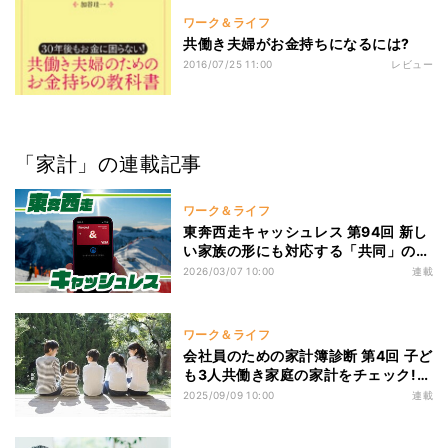
ワーク＆ライフ
共働き夫婦がお金持ちになるには?
2016/07/25 11:00
レビュー
「家計」の連載記事
ワーク＆ライフ
東奔西走キャッシュレス 第94回 新し
い家族の形にも対応する「共同」の決
済
2026/03/07 10:00
連載
ワーク＆ライフ
会社員のための家計簿診断 第4回 子ど
も3人共働き家庭の家計をチェック!
教育費・住宅ローン・マイカーにいく
2025/09/09 10:00
連載
らかかってる?