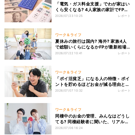
「電気・ガス料金支援」でわが家はい
くら安くなる? 4人家族の家計でFPが
試算してみた
2026/07/23 10:25
レポート
ワーク＆ライフ
夏休みの旅行は国内? 海外? 家族4人
で総額いくらになるかFPが最新相場
で比較してみた
2026/07/22 10:41
レポート
ワーク＆ライフ
「ポイ活貧乏」になる人の特徴 - ポイ
ントを貯めるほどお金が減る理由と
は?
2026/07/07 10:32
レポート
ワーク＆ライフ
同棲中のお金の管理、みんなはどうし
てる? 同棲経験者に聞いた、リアルな
実態
2026/07/06 16:24