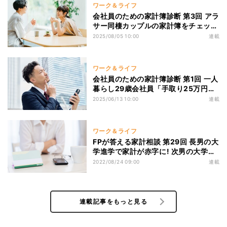
ワーク＆ライフ
会社員のための家計簿診断 第3回 アラ
サー同棲カップルの家計簿をチェッ
ク! 二人暮らしにおすすめの家計管理
2025/08/05 10:00
連載
方法は?
ワーク＆ライフ
会社員のための家計簿診断 第1回 一人
暮らし29歳会社員「手取り25万円で
交際費4万5000円、これって多いで
2025/06/13 10:00
連載
すか?」
ワーク＆ライフ
FPが答える家計相談 第29回 長男の大
学進学で家計が赤字に! 次男の大学資
金が準備できない
2022/08/24 09:00
連載
連載記事をもっと見る