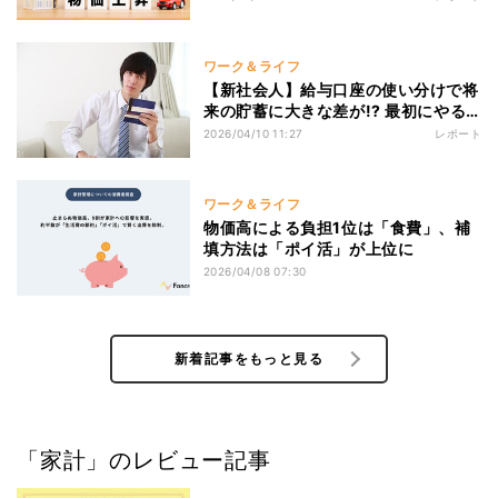
ワーク＆ライフ
【新社会人】給与口座の使い分けで将
来の貯蓄に大きな差が!? 最初にやる
べき「お金の設定」とは
2026/04/10 11:27
レポート
ワーク＆ライフ
物価高による負担1位は「食費」、補
填方法は「ポイ活」が上位に
2026/04/08 07:30
新着記事をもっと見る
「家計」のレビュー記事