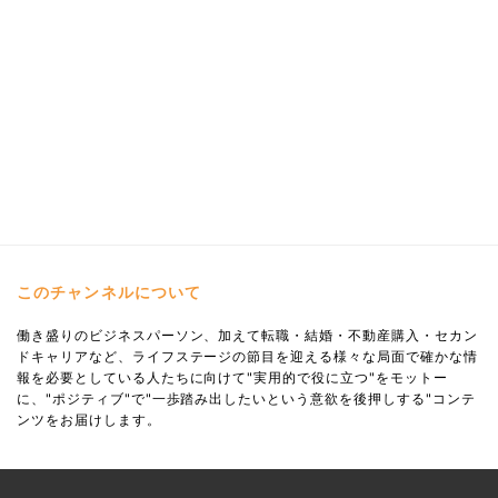
このチャンネルについて
働き盛りのビジネスパーソン、加えて転職・結婚・不動産購入・セカン
ドキャリアなど、ライフステージの節目を迎える様々な局面で確かな情
報を必要としている人たちに向けて"実用的で役に立つ"をモットー
に、"ポジティブ"で"一歩踏み出したいという意欲を後押しする"コンテ
ンツをお届けします。