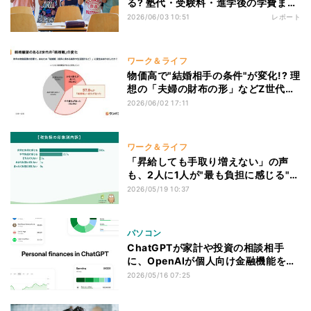
る? 塾代・受験料・進学後の学費まで
総額を試算してみた
2026/06/03 10:51
レポート
ワーク＆ライフ
物価高で"結婚相手の条件"が変化!? 理
想の「夫婦の財布の形」などZ世代の
お金事情を調査
2026/06/02 17:11
ワーク＆ライフ
「昇給しても手取り増えない」の声
も、2人に1人が"最も負担に感じる"税
金は......?
2026/05/19 10:37
パソコン
ChatGPTが家計や投資の相談相手
に、OpenAIが個人向け金融機能を米
国で提供開始
2026/05/16 07:25