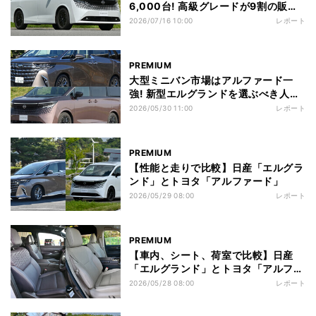
6,000台! 高級グレードが9割の販売
状況を確認
2026/07/16 10:00
レポート
PREMIUM
大型ミニバン市場はアルファード一
強! 新型エルグランドを選ぶべき人と
は?
2026/05/30 11:00
レポート
PREMIUM
【性能と走りで比較】日産「エルグラ
ンド」とトヨタ「アルファード」
2026/05/29 08:00
レポート
PREMIUM
【車内、シート、荷室で比較】日産
「エルグランド」とトヨタ「アルファ
ード」
2026/05/28 08:00
レポート