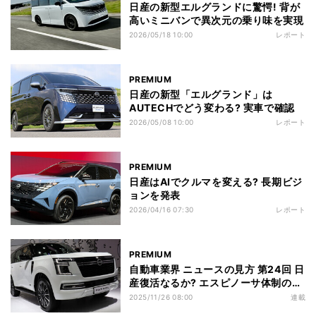
日産の新型エルグランドに驚愕! 背が
高いミニバンで異次元の乗り味を実現
2026/05/18 10:00
レポート
PREMIUM
日産の新型「エルグランド」は
AUTECHでどう変わる? 実車で確認
2026/05/08 10:00
レポート
PREMIUM
日産はAIでクルマを変える? 長期ビジ
ョンを発表
2026/04/16 07:30
レポート
PREMIUM
自動車業界 ニュースの見方 第24回 日
産復活なるか? エスピノーサ体制の商
品投入策を問う
2025/11/26 08:00
連載