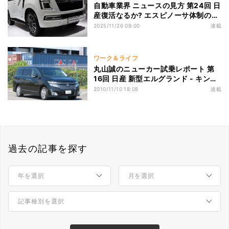
自動車業界 ニュースの見方 第24回 日
産復活なるか? エスピノーサ体制の商
品投入策を問う
2025/11/26 08:00
連載
ワーク＆ライフ
丸山誠のニューカー試乗レポート 第
16回 日産 新型エルグランド - キン
グ・オブ・ミニバン復活なるか?
2010/11/10 18:08
連載
過去の記事を探す