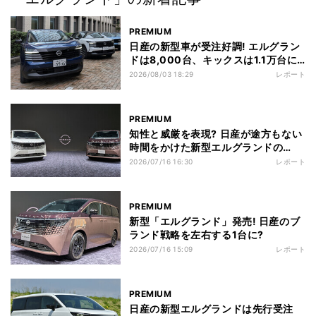
PREMIUM
日産の新型車が受注好調! エルグラン
ドは8,000台、キックスは1.1万台に
到達
2026/08/03 18:29
レポート
PREMIUM
知性と威厳を表現? 日産が途方もない
時間をかけた新型エルグランドの
「顔」
2026/07/16 16:30
レポート
PREMIUM
新型「エルグランド」発売! 日産のブ
ランド戦略を左右する1台に?
2026/07/16 15:09
レポート
PREMIUM
日産の新型エルグランドは先行受注