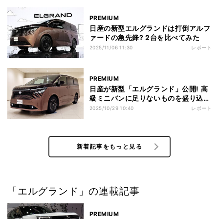
PREMIUM
日産の新型エルグランドは打倒アルフ
ァードの急先鋒? 2台を比べてみた
2025/11/06 11:30
レポート
PREMIUM
日産が新型「エルグランド」公開! 高
級ミニバンに足りないものを盛り込ん
だ?
2025/10/29 10:40
レポート
新着記事をもっと見る
「エルグランド」の連載記事
PREMIUM