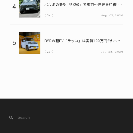
ボルボの新型「EX90」で東京～日光を往復! い
4
ろは坂も余裕な大型EVの実力とは
Car
Aug.
03,
2026
BYDの軽EV「ラッコ」は実質100万円台! ホン
5
ダ「N-BOX」と比べてみると?
Car
Jul.
28,
2026