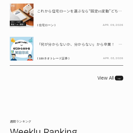
PR
これから住宅ローンを選ぶなら“固定vs変動”どちらが正解? 9割が利用したいと答えた「いま決めなくてもいい」ローンとは!?
APR. 09, 2026
( 住宅ローン )
PR
「何が分からないか、分からない」から卒業！ SBIネオトレード証券で学ぶ、はじめての資産形成
APR. 03, 2026
( SBIネオトレード証券 )
View All
→
週間ランキング
Weekly Ranking