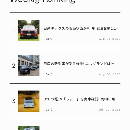
日産キックスの販売状況が判明! 受注台数1.1台
1
超、どんな人が買っている?
Car
Aug.
05,
2026
日産の新型車が受注好調! エルグランドは
2
8,000台、キックスは1.1万台に到達
Car
Aug.
03,
2026
BYDの軽EV「ラッコ」を実車確認! 実物に乗り
3
込んで気になる部分をチェック
Car
Jul.
29,
2026