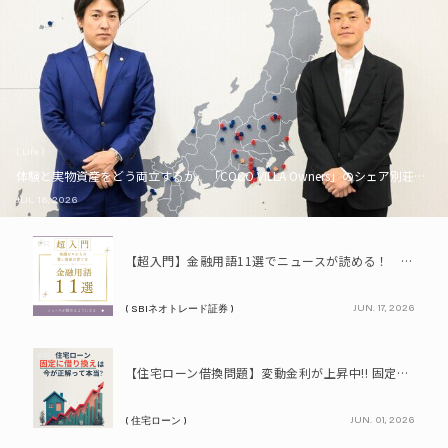
( Life )
体験と実物資産をどう両立するか。「COCO VILLA Owners」のシェア別荘とい
JUL. 16, 2026
PR
【超入門】金融用語11選でニュースが読める！ 知識ゼロからの賢い資産の育て方
JUN. 17, 2026
( SBIネオトレード証券 )
PR
【住宅ローン借換問題】変動金利が上昇中!! 固定に借り換えるなら今が正解って本当? シミュレーションで比較してみよう
JUN. 01, 2026
( 住宅ローン )