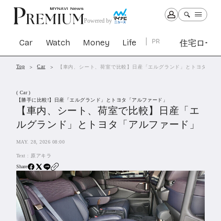
Powered by
Car
Watch
Money
Life
PR
住宅ロー
Top
Car
【車内、シート、荷室で比較】日産「エルグランド」とトヨタ「ア
Car
Watch
Money
Life
( Car )
1301
1029
1263
2339
【勝手に比較!】日産「エルグランド」とトヨタ「アルファード」
【車内、シート、荷室で比較】日産「エ
ルグランド」とトヨタ「アルファード」
PR
住宅ローン
MAY. 28, 2026 08:00
363
SBIネオトレード証券
Text :
原アキラ
27
Share
All Articles
特集&連載記事