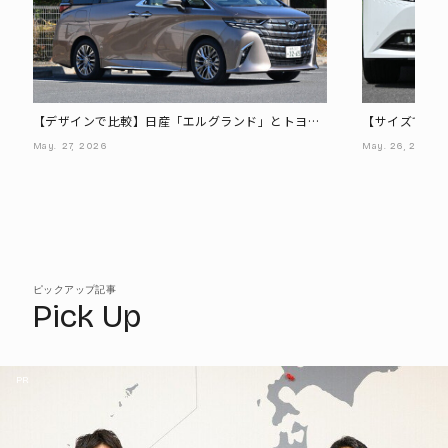
【デザインで比較】日産「エルグランド」とトヨタ
【サイズで比
「アルファード」
「アルファー
May.
27,
2026
May.
26,
2026
ピックアップ記事
Pick Up
PR