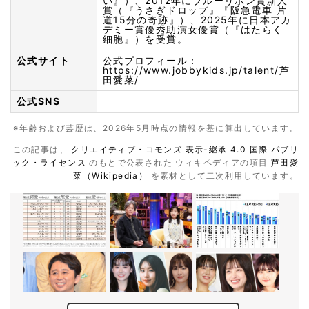
い』）、2012年にブルーリボン賞新人
賞（『うさぎドロップ』『阪急電車 片
道15分の奇跡』）、2025年に日本アカ
デミー賞優秀助演女優賞（『はたらく
細胞』）を受賞。
公式サイト
公式プロフィール：
https://www.jobbykids.jp/talent/芦
田愛菜/
公式SNS
※年齢および芸歴は、2026年5月時点の情報を基に算出しています。
この記事は、
クリエイティブ・コモンズ 表示-継承 4.0 国際 パブリ
ック・ライセンス
のもとで公表された ウィキペディアの項目
芦田愛
菜（Wikipedia）
を素材として二次利用しています。