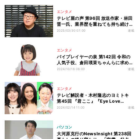
にテレビ業界が目指すべき方向性とは
エンタメ
テレビ屋の声 第96回 放送作家・林田
晋一氏、業界歴を重ねても持ち続け
る“ミーハー心”「視聴者目線じゃなき
2025/03/30 07:00
連載
ゃ数字はとれない」
エンタメ
バイプレイヤーの泉 第142回 令和の
人気子役、倉田瑛茉ちゃんらに求めら
れる”ナチュラル化”
2024/10/16 06:00
連載
エンタメ
テレビ解説者・木村隆志のヨミトキ
第45回 『君ここ』『Eye Love
You』『ふてほど』…今冬ドラマの主
2024/02/14 11:00
連載
人公に“ひとり親”が続出している背景
パソコン
大河原克行のNewsInsight 第238回