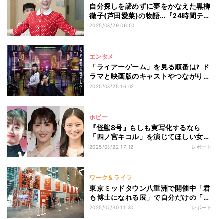
自分探しを諦めずに夢をかなえた黒柳
徹子(芦田愛菜)の物語…『24時間テレ
ビ』ドラマスペシャル
2025/08/29 06:00
エンタメ
「ライアーゲーム」を見る順番は? ド
ラマと映画版のキャストやつながりを
紹介
2025/08/25 16:02
ホビー
『怪獣8号』もしも実写化するなら
「四ノ宮キコル」を演じてほしい女優
は? - 2位浜辺美波、1位に選ばれたの
2025/08/22 17:12
レポート
は…
ワーク＆ライフ
東京ミッドタウン八重洲で開催中「君
も博士になれる展」で自分だけの「博
士ちゃんノート」を作ろう
2025/07/30 11:30
レポート