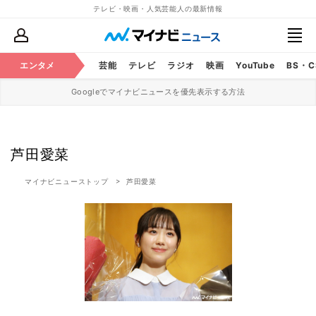
テレビ・映画・人気芸能人の最新情報
エンタメ
芸能
テレビ
ラジオ
映画
YouTube
BS・
Googleでマイナビニュースを優先表示する方法
芦田愛菜
マイナビニューストップ
芦田愛菜