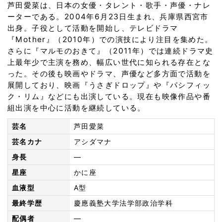
芦田愛菜は、日本の女優・タレント・歌手・声優・ナレ
ーターである。2004年6月23日生まれ、兵庫県西宮市
出身。子役として活動を開始し、テレビドラマ
『Mother』（2010年）での演技により注目を集めた。
さらに『マルモのおきて』（2011年）では連続ドラマ史
上最年少で主演を務め、幅広い世代に知られる存在とな
った。その後も映画やドラマ、声優など多方面で活動を
展開しており、映画『うさぎドロップ』や『パシフィッ
ク・リム』などにも出演している。現在も映像作品や番
組出演を中心に活動を継続している。
芸名
芦田愛菜
芸名カナ
アシダマナ
身長
—
星座
かに座
血液型
A型
最終学歴
慶應義塾大学法学部政治学科
配偶者
—