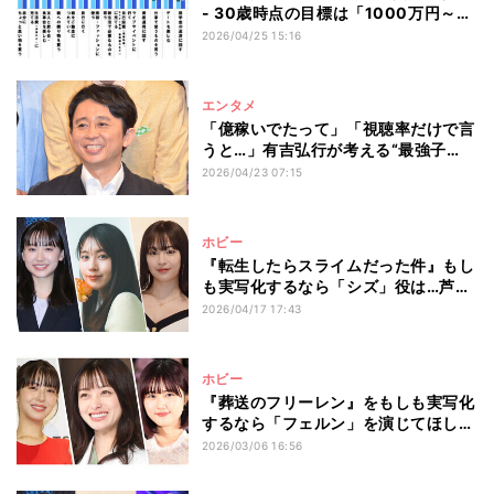
- 30歳時点の目標は「1000万円～
2000万円未満」が最多
2026/04/25 15:16
エンタメ
「億稼いでたって」「視聴率だけで言
うと…」有吉弘行が考える“最強子
役”とは
2026/04/23 07:15
ホビー
『転生したらスライムだった件』もし
も実写化するなら「シズ」役は…芦田
愛菜、広瀬すずを抑えて「透き通るよ
2026/04/17 17:43
うな透明感」を持つあの人が1位に
ホビー
『葬送のフリーレン』をもしも実写化
するなら「フェルン」を演じてほしい
のは…橋本環奈を抑えた圧倒的1位は?
2026/03/06 16:56