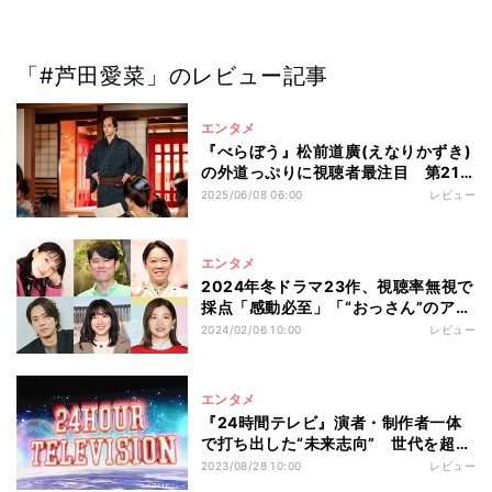
「#芦田愛菜」のレビュー記事
エンタメ
『べらぼう』松前道廣(えなりかずき)
の外道っぷりに視聴者最注目 第21
話画面注視データを分析
2025/06/08 06:00
レビュー
エンタメ
2024年冬ドラマ23作、視聴率無視で
採点「感動必至」「“おっさん”のアプ
デ」「高濃度の笑い」
2024/02/06 10:00
レビュー
エンタメ
『24時間テレビ』演者・制作者一体
で打ち出した“未来志向” 世代を超え
た“つながり”も体現
2023/08/28 10:00
レビュー