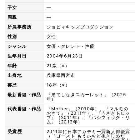
子女
—
両親
—
所属事務所
ジョビィキッズプロダクション
性別
女性
ジャンル
女優・タレント・声優
生年月日
2004年6月23日
年齢
21歳（※）
出身地
兵庫県西宮市
芸歴
18年（※）
最新番組・作品
『果てしなきスカーレット』（2025
年）
代表番組・作品
『Mother』（2010年）、『マルモの
おきて』（2011年）、『うさぎドロッ
プ』（2011年）、『パシフィック・リ
ム』（2013年）
受賞歴
2011年に日本アカデミー賞新人俳優賞
（『ゴースト もういちど抱きしめた