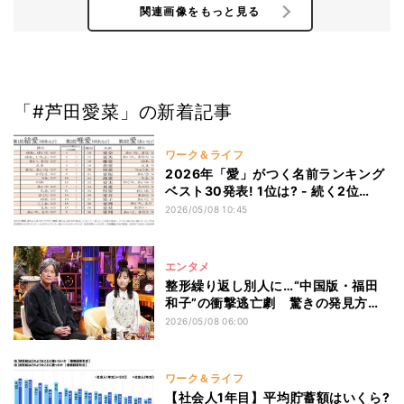
関連画像をもっと見る
「#芦田愛菜」の新着記事
ワーク＆ライフ
2026年「愛」がつく名前ランキング
ベスト30発表! 1位は? - 続く2位
も“同音の名前”に
2026/05/08 10:45
エンタメ
整形繰り返し別人に…“中国版・福田
和子”の衝撃逃亡劇 驚きの発見方法
を芦田愛菜らが考察
2026/05/08 06:00
ワーク＆ライフ
【社会人1年目】平均貯蓄額はいくら?