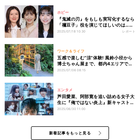
ホビー
『鬼滅の刃』をもしも実写化するなら
「禰豆子」役を演じてほしいのは…2
位浜辺美波、圧倒的1位となったの
2025/07/18 10:30
レポート
は!?
ワーク＆ライフ
五感で楽しむ“涼”体験! 風鈴小径から
博士ちゃん展まで、都内4エリアで納
涼イベント開催
2025/07/06 08:15
エンタメ
芦田愛菜、阿部寛を追い詰める女子大
生に『俺ではない炎上』新キャスト発
表
2025/06/30 11:00
新着記事をもっと見る