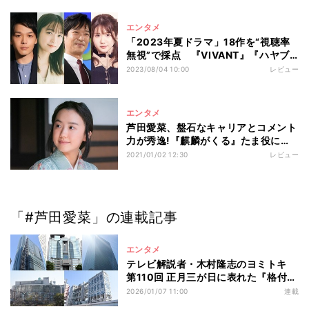
エンタメ
「2023年夏ドラマ」18作を“視聴率
無視”で採点 『VIVANT』『ハヤブ
サ』高評価の理由
2023/08/04 10:00
レビュー
エンタメ
芦田愛菜、盤石なキャリアとコメント
力が秀逸!『麒麟がくる』たま役にも
期待
2021/01/02 12:30
レビュー
「#芦田愛菜」の連載記事
エンタメ
テレビ解説者・木村隆志のヨミトキ
第110回 正月三が日に表れた『格付け
チェック』の影響と限界 WBCの
2026/01/07 11:00
連載
Netflix独占配信が待ち受ける2026年