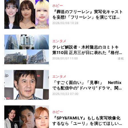
ホビー
『葬送のフリーレン』実写化キャスト
を妄想!「フリーレン」を演じてほし
いのは? 橋本環奈と同率で圧倒的1位
2026/02/06 10:28
となったのは…
エンタメ
テレビ解説者・木村隆志のヨミトキ
第110回 正月三が日に表れた『格付け
チェック』の影響と限界 WBCの
2026/01/07 11:00
連載
Netflix独占配信が待ち受ける2026年
にテレビ業界が目指すべき方向性とは
エンタメ
「すごく面白い」「見事!」 Netflix
でも配信中の“ドハマり”ドラマ、関根
勤が熱弁「うまくできてる」
2025/10/22 07:00
ホビー
『SPY&FAMILY』もしも実写映像化
するなら「ユーリ」を演じてほしい俳