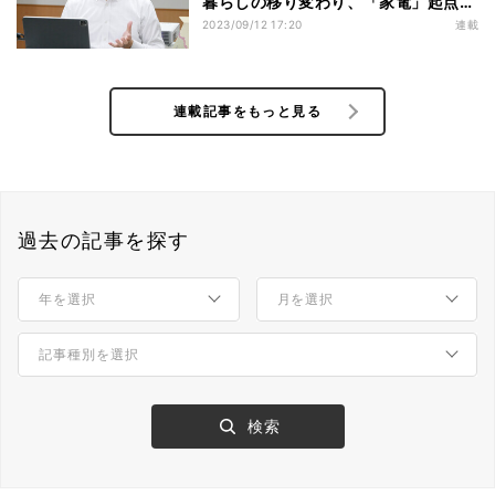
暮らしの移り変わり、「家電」起点の
社会変革に挑む日立GLSの事業方針
2023/09/12 17:20
連載
連載記事をもっと見る
過去の記事を探す