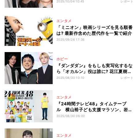
優は? 2位吉沢亮を引き離し1位に選ば
2025/10/04 10:45
レポート
れたのは…
エンタメ
「ミニオン」映画シリーズを見る順番
は? 最新作含めた歴代作を一覧で紹介
2025/09/26 17:36
ホビー
『ダンダダン』をもしも実写化するな
ら「オカルン」役は誰に? 花江夏樹を
抑えて1位に輝いたのは……
2025/08/30 10:10
レポート
エンタメ
『24時間テレビ48』タイムテーブ
ル 横山裕子ども支援マラソン、岩田
剛典、『上田と女』企画など
2025/08/30 06:00
エンタメ