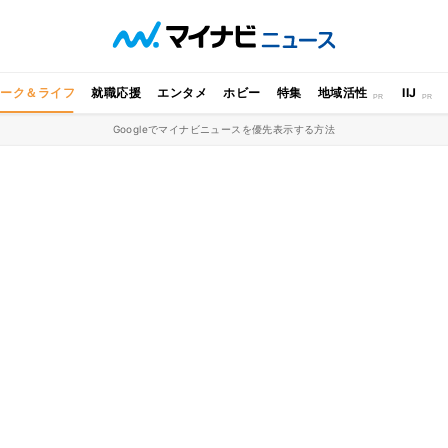
ワーク＆ライフ
就職応援
エンタメ
ホビー
特集
地域活性
IIJ
Googleでマイナビニュースを優先表示する方法