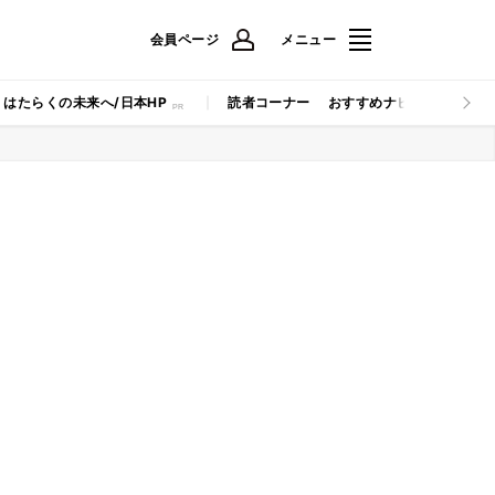
会員ページ
メニュー
はたらくの未来へ/日本HP
読者コーナー
おすすめナビ
マイナビB