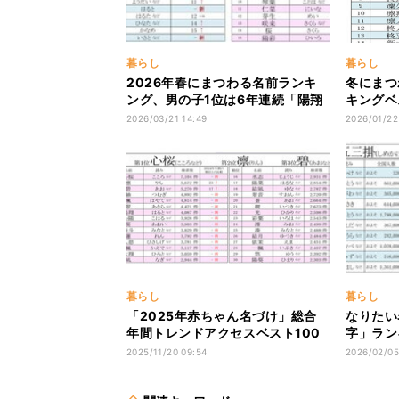
暮らし
暮らし
2026年春にまつわる名前ランキ
冬にまつ
ング、男の子1位は6年連続「陽翔
キングベス
(はると)」、女の子は?
は「凛空
2026/03/21 14:49
2026/01/22
暮らし
暮らし
「2025年赤ちゃん名づけ」総合
なりたい
年間トレンドアクセスベスト100
字」ラン
発表! 1位は? - TOP30がほぼ総入
の珍しい
2025/11/20 09:54
2026/02/05
れ替えに
ん、3位