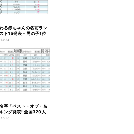
わる赤ちゃんの名前ラン
ト15発表 - 男の子1位
(りく)」、女の子は?
 14:54
名字「ベスト・オブ・名
キング発表! 全国320人
名字が1位に - 2位加藤さ
 10:40
長谷川さん