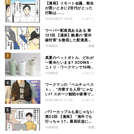
【漫画】リモート会議、都合
が悪いときにZ世代がとった
行動は......
2026/08/07 16:03
レポート
ウーバー配達員あるある 第
121回 【漫画】酷暑の“紫外
線対策”を徹底した配達員
が、数カ月後に絶句した理由
15時間前
連載
真夏のペットボトル、どれが
一番冷たいまま? 3COINS・
ニトリ・ワークマンで15時間
検証してみた
17時間前
レポート
ワークマンの「ペルチェベス
ト」、"作業する人用"じゃな
い!? スポーツ観戦や家事で
の熱中症&冷え対策に――話
2026/08/07 17:53
レポート
題の商品を徹底検証
パワーカップルも楽じゃない
第22回 【漫画】「海外でも
行っちゃう?」最高収益に喜
ぶ夫婦、直後に届いた“通知
15時間前
連載
書”で現実に戻された