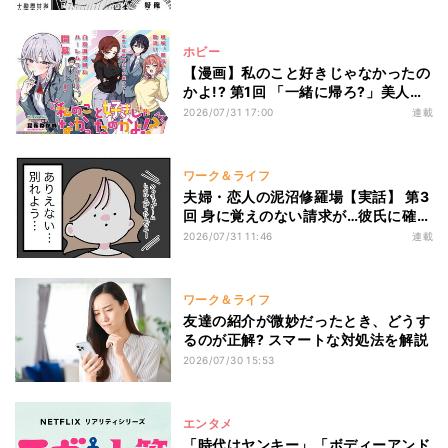
とは?
ホビー
【漫画】私のこと好きじゃなかったの
かよ!? 第1回 「一緒に帰ろ?」美人で
可愛い女子たちが次々と俺に話しかけ
2026/07/31 17:00
連載
てくる…なんで!?
ワーク＆ライフ
夫婦・恋人の泥沼修羅場【実話】 第3
回 身に覚えのない請求が…彼氏に確認
すると返ってきた“まさかの一言”
2026/07/31 11:46
連載
ワーク＆ライフ
友達の紹介が微妙だったとき、どうす
るのが正解? スマートな対処法を解説
2026/07/30 15:53
エンタメ
「時代はヤンキー」「ボディーアンド