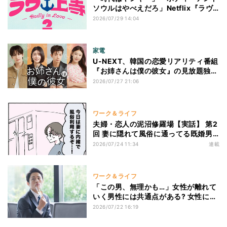
ソウルはやべえだろ」Netflix『ラヴ
上等2』が配信前からSNSで話題に
2026/07/29 14:04
沖縄を舞台に"予測不能な展開"が待ち
受ける!?
家電
U-NEXT、韓国の恋愛リアリティ番組
『お姉さんは僕の彼女』の見放題独占
配信を7月29日より開始
2026/07/27 21:06
ワーク＆ライフ
夫婦・恋人の泥沼修羅場【実話】 第2
回 妻に隠れて風俗に通ってる既婚男
性、大丈夫? 店イチオシの風俗嬢が現
2026/07/24 11:34
連載
れた瞬間、人生が詰んだ
ワーク＆ライフ
「この男、無理かも…」女性が離れて
いく男性には共通点がある? 女性に縁
のない生活から抜け出したい男性、必
2026/07/22 16:19
見