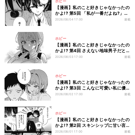
ホビー
【漫画】私のこと好きじゃなかったの
かよ!? 第5回 「私が一番だよね?」女
子にモテまくりのクール美女が突然壁
2026/08/04 17:00
連載
ドンしてきて…
ホビー
【漫画】私のこと好きじゃなかったの
かよ!? 第4回 さえない地味男子だと思
ってたのに…次から次へと現れる強敵
2026/08/03 17:00
連載
女子たち
ホビー
【漫画】私のこと好きじゃなかったの
かよ!? 第3回 こんなに可愛い私に優し
くされたら好きになっちゃうよね!?
2026/08/02 17:00
連載
ホビー
【漫画】私のこと好きじゃなかったの
かよ!? 第2回 スキンシップに甘い言
葉。姉の友達に恋した中3男子の末路
2026/08/01 17:00
連載