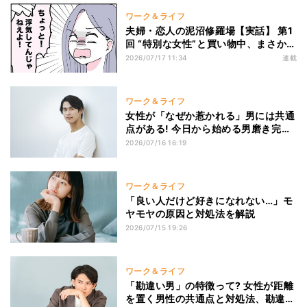
ワーク＆ライフ
夫婦・恋人の泥沼修羅場【実話】 第1
回 “特別な女性”と買い物中、まさかの
彼女に遭遇… 修羅場寸前の真相とは?
2026/07/17 11:34
連載
ワーク＆ライフ
女性が「なぜか惹かれる」男には共通
点がある! 今日から始める男磨き完全
ガイド
2026/07/16 16:19
ワーク＆ライフ
「良い人だけど好きになれない…」モ
ヤモヤの原因と対処法を解説
2026/07/15 19:26
ワーク＆ライフ
「勘違い男」の特徴って? 女性が距離
を置く男性の共通点と対処法、勘違い