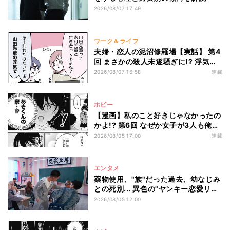
2026/08/07 17:49
ワーク＆ライフ
夫婦・恋人の泥沼修羅場【実話】 第4
回 まさかの殺人未遂騒ぎに!? 浮気で
捨てられた元カノ、職場で元カレと浮
2026/08/07 16:58
連載
気相手の背後から忍び寄り…
ホビー
【漫画】私のこと好きじゃなかったの
かよ!? 第6回 なぜか女子が3人も俺の
家に来ることに!?
2026/08/05 17:00
連載
エンタメ
薬物使用、"族"だった過去、幼なじみ
との死別... 異色の"ヤンキー恋愛リア
リティショー"Netflix『ラヴ上等』シ
2026/08/05 12:00
ーズン2エピソード4までの見どころ
紹介