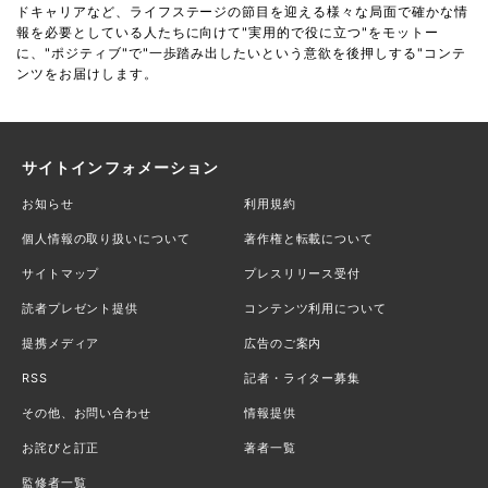
ドキャリアなど、ライフステージの節目を迎える様々な局面で確かな情
報を必要としている人たちに向けて"実用的で役に立つ"をモットー
に、"ポジティブ"で"一歩踏み出したいという意欲を後押しする"コンテ
ンツをお届けします。
サイトインフォメーション
お知らせ
利用規約
個人情報の取り扱いについて
著作権と転載について
サイトマップ
プレスリリース受付
読者プレゼント提供
コンテンツ利用について
提携メディア
広告のご案内
RSS
記者・ライター募集
その他、お問い合わせ
情報提供
お詫びと訂正
著者一覧
監修者一覧