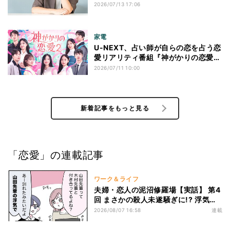
を抜け出す方法も紹介
2026/07/13 17:06
家電
U-NEXT、占い師が自らの恋を占う恋
愛リアリティ番組『神がかりの恋愛
2』の見放題独占配信を開始
2026/07/11 10:00
新着記事をもっと見る
「恋愛」の連載記事
ワーク＆ライフ
夫婦・恋人の泥沼修羅場【実話】 第4
回 まさかの殺人未遂騒ぎに!? 浮気で
捨てられた元カノ、職場で元カレと浮
2026/08/07 16:58
連載
気相手の背後から忍び寄り…