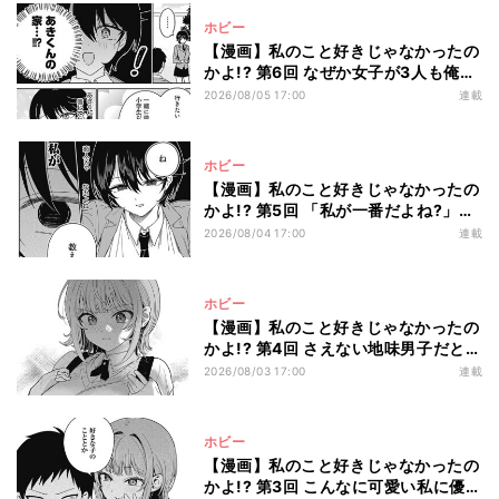
ホビー
【漫画】私のこと好きじゃなかったの
かよ!? 第6回 なぜか女子が3人も俺の
家に来ることに!?
2026/08/05 17:00
連載
ホビー
【漫画】私のこと好きじゃなかったの
かよ!? 第5回 「私が一番だよね?」女
子にモテまくりのクール美女が突然壁
2026/08/04 17:00
連載
ドンしてきて…
ホビー
【漫画】私のこと好きじゃなかったの
かよ!? 第4回 さえない地味男子だと思
ってたのに…次から次へと現れる強敵
2026/08/03 17:00
連載
女子たち
ホビー
【漫画】私のこと好きじゃなかったの
かよ!? 第3回 こんなに可愛い私に優し