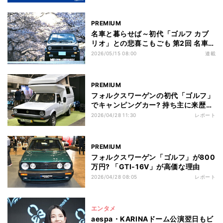
PREMIUM
名車と暮らせば～初代「ゴルフ カブ
リオ」との悲喜こもごも 第2回 名車に
乗るにはいくらかかる? 初代ゴルフカ
2026/05/15 08:00
連載
ブリオの購入費を詳細レポート!
PREMIUM
フォルクスワーゲンの初代「ゴルフ」
でキャンピングカー? 持ち主に来歴を
聞く
2026/04/28 11:30
レポート
PREMIUM
フォルクスワーゲン「ゴルフ」が800
万円? 「GTI-16V」が高価な理由
2026/04/28 08:05
レポート
エンタメ
aespa・KARINAドーム公演翌日もビ