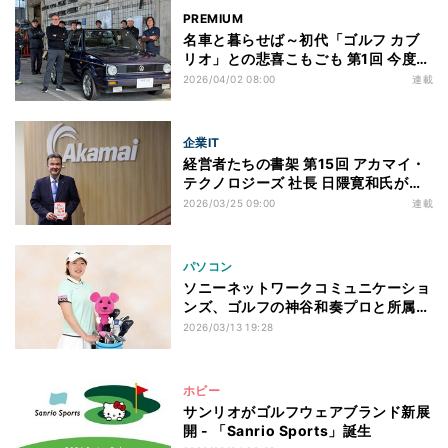
PREMIUM
名車と暮らせば～初代「ゴルフ カブ
リオ」との悲喜こもごも 第1回 今度の
愛車は初代ゴルフのオープンカー!
2026/04/02 08:00
連載
「ゴルフ カブリオ」ってどんなクル
マ?
企業IT
経営者たちの書架 第15回 アカマイ・
テクノロジーズ 社長 日隈寛和氏が選
ぶ一冊『チーズはどこへ消えた？』
2026/03/25 09:00
連載
パソコン
ソニーネットワークコミュニケーショ
ンズ、ゴルフの神谷和奏プロと所属契
約
2026/03/13 19:28
ホビー
サンリオがゴルフウェアブランド新展
開 - 「Sanrio Sports」誕生