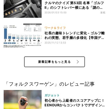
クルマのクイズ 第53回 名車「ゴルフ
Ⅱ」のシフトレバー横にある「謎の
溝」は何のためにある?
2026/01/03 15:00
連載
ワーク＆ライフ
社長の趣味トレンドに変化 - ゴルフ離
れの実態、若手層の多様化【帝国デー
タバンク調査】
2025/11/12 13:53
新着記事をもっと見る
「フォルクスワーゲン」のレビュー記事
ガジェット
初心者から上級者のスコアアップに！
EENOURからコンパクトでデザイン