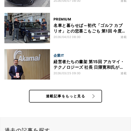
走行距離2.6万kmの現行型ゴルフは状
2026/04/07 08:00
連載
態良好
PREMIUM
名車と暮らせば～初代「ゴルフ カブ
リオ」との悲喜こもごも 第1回 今度の
愛車は初代ゴルフのオープンカー!
2026/04/02 08:00
連載
「ゴルフ カブリオ」ってどんなクル
マ?
企業IT
経営者たちの書架 第15回 アカマイ・
テクノロジーズ 社長 日隈寛和氏が選
ぶ一冊『チーズはどこへ消えた？』
2026/03/25 09:00
連載
連載記事をもっと見る
過去の記事を探す