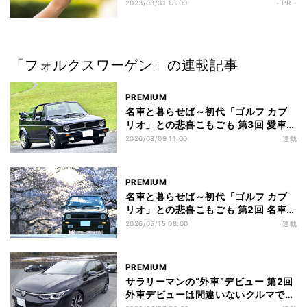
性抜群のゴルフ用レーザー距離計が登
2023/03/31 18:00
- PR -
場
「フォルクスワーゲン」の連載記事
PREMIUM
名車と暮らせば～初代「ゴルフ カブ
リオ」との悲喜こもごも 第3回 愛車の
1991年式ゴルフカブリオはメーター
2026/08/09 11:00
連載
が暗くて読めない! 3つの改良でかか
った費用は?
PREMIUM
名車と暮らせば～初代「ゴルフ カブ
リオ」との悲喜こもごも 第2回 名車に
乗るにはいくらかかる? 初代ゴルフカ
2026/05/15 08:00
連載
ブリオの購入費を詳細レポート!
PREMIUM
サラリーマンの“外車”デビュー 第2回
外車デビューは間違いないクルマで!