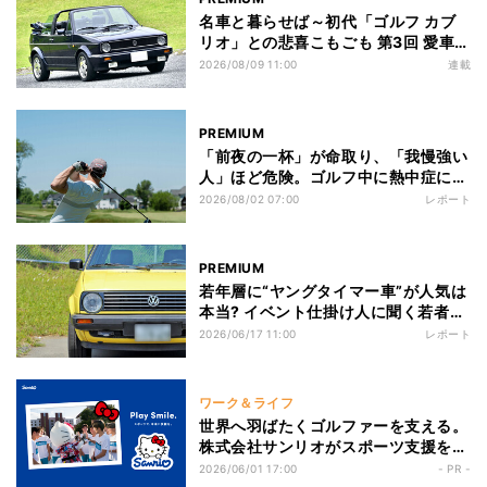
名車と暮らせば～初代「ゴルフ カブ
リオ」との悲喜こもごも 第3回 愛車の
1991年式ゴルフカブリオはメーター
2026/08/09 11:00
連載
が暗くて読めない! 3つの改良でかか
った費用は?
PREMIUM
「前夜の一杯」が命取り、「我慢強い
人」ほど危険。ゴルフ中に熱中症にな
る人に共通する習慣
2026/08/02 07:00
レポート
PREMIUM
若年層に“ヤングタイマー車”が人気は
本当? イベント仕掛け人に聞く若者の
リアル
2026/06/17 11:00
レポート
ワーク＆ライフ
世界へ羽ばたくゴルファーを支える。
株式会社サンリオがスポーツ支援を通
じて描く未来の笑顔
2026/06/01 17:00
- PR -