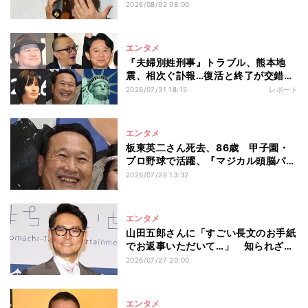
れ会で驚いた光景とは「母親の知らな
2026/08/02 08:00
い部分」
エンタメ
『夫婦別姓刑事』トラブル、熊本地
震、相次ぐ訃報…復活と終了が交錯
【7月テレビ界五大ニュース】
2026/07/31 18:15
レポート
エンタメ
板東英二さん死去、86歳 甲子園・
プロ野球で活躍、『マジカル頭脳パワ
ー!!』の司会も
2026/07/28 13:32
エンタメ
山田五郎さんに「すごい長文のお手紙
でお返事いただいて…」 知られざる
交流秘話をナイツ土屋が告白「優しい
2026/07/27 20:00
なあ…」
エンタメ