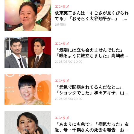
エンタメ
板東英二さんは「すごさが見くびられ
てる」「おそらく大谷翔平が…」 伊
集院光が熱弁! 野球・芸能界での“すご
3時間前
すぎる”功績
エンタメ
「最期には立ち会えませんでした」
「眠るように旅立ちました」高嶋政
宏・政伸兄弟、94歳で亡くなった元
2026/08/07 20:00
宝塚歌劇団トップスターの母・寿美花
代を追悼 ここ数年は誤嚥性肺炎で入
退院を繰り返していた
エンタメ
「元気で闘病されてるんだなと…」
「ショックでした」和田アキ子、山田
五郎さんとの交流秘話を明かす
2026/08/03 20:00
エンタメ
「あまりにも急で」「病気だった」友
近、母・千鶴さんの死去を報告 お別