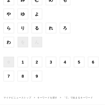
や
ゆ
よ
ら
り
る
れ
ろ
わ
を
ん
0
1
2
3
4
5
6
7
8
9
マイナビニューストップ
キーワードを探す
「C」で始まるキーワード