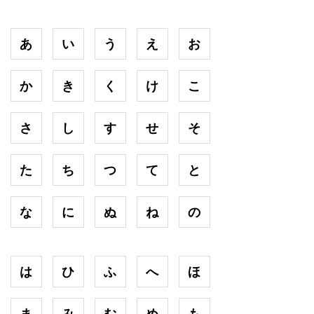
あ
い
う
え
お
か
き
く
け
こ
さ
し
す
せ
そ
た
ち
つ
て
と
な
に
ぬ
ね
の
は
ひ
ふ
へ
ほ
ま
み
む
め
も