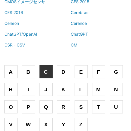
CMOSイメージセンサ
CES 2015
CES 2016
Cerebras
Celeron
Cerence
ChatGPT/OpenAI
ChatGPT
CSR・CSV
CM
A
B
C
D
E
F
G
H
I
J
K
L
M
N
O
P
Q
R
S
T
U
V
W
X
Y
Z