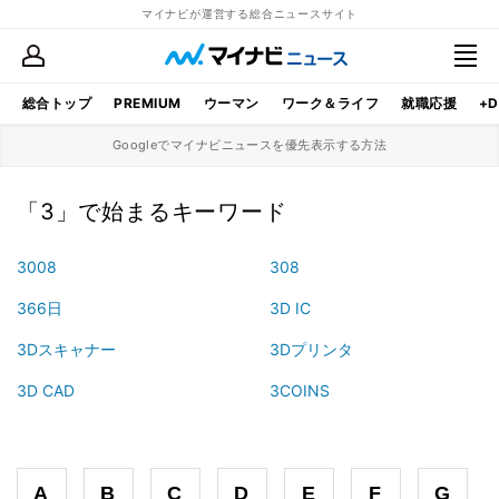
マイナビが運営する総合ニュースサイト
総合トップ
PREMIUM
ウーマン
ワーク＆ライフ
就職応援
+D
Googleでマイナビニュースを優先表示する方法
「3」で始まるキーワード
3008
308
366日
3D IC
3Dスキャナー
3Dプリンタ
3D CAD
3COINS
A
B
C
D
E
F
G