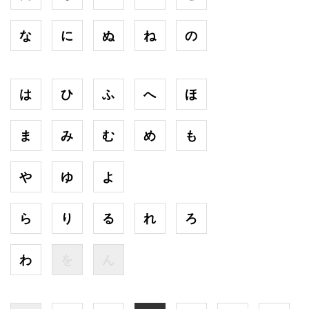
な
に
ぬ
ね
の
は
ひ
ふ
へ
ほ
ま
み
む
め
も
や
ゆ
よ
ら
り
る
れ
ろ
わ
を
ん