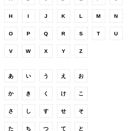
H
I
J
K
L
M
N
O
P
Q
R
S
T
U
V
W
X
Y
Z
あ
い
う
え
お
か
き
く
け
こ
さ
し
す
せ
そ
た
ち
つ
て
と