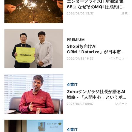
エンタープライズIT新潮流 第
65回 なぜそのMQLは成約にな
らないのか？ - その2
連載
2026/03/02 13:37
PREMIUM
Shopify向けAI
CRM「Datarize」が日本市場
へ本格展開、5年後に売上200
インタビュー
2026/01/22 16:35
億円を目指す
企業IT
Zohoタンガラジ社長が語るAI
戦略 - 「人間中心」というポリ
シーに込めた想いとは
レポート
2025/10/08 09:07
企業IT