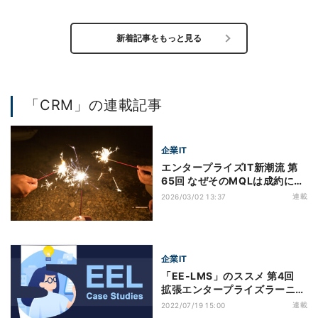
新着記事をもっと見る
「CRM」の連載記事
企業IT
エンタープライズIT新潮流 第
65回 なぜそのMQLは成約にな
らないのか？ - その2
連載
2026/03/02 13:37
企業IT
「EE-LMS」のススメ 第4回
拡張エンタープライズラーニン
グの実践例5選
連載
2022/07/19 15:00