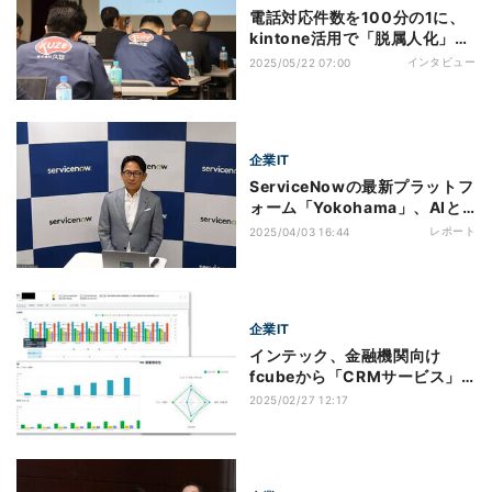
電話対応件数を100分の1に、
kintone活用で「脱属人化」を
徹底する老舗企業の挑戦
インタビュー
2025/05/22 07:00
企業IT
ServiceNowの最新プラットフ
ォーム「Yokohama」、AIと
次世代CRMの進化
レポート
2025/04/03 16:44
企業IT
インテック、金融機関向け
fcubeから「CRMサービス」
のアップデートを発表
2025/02/27 12:17