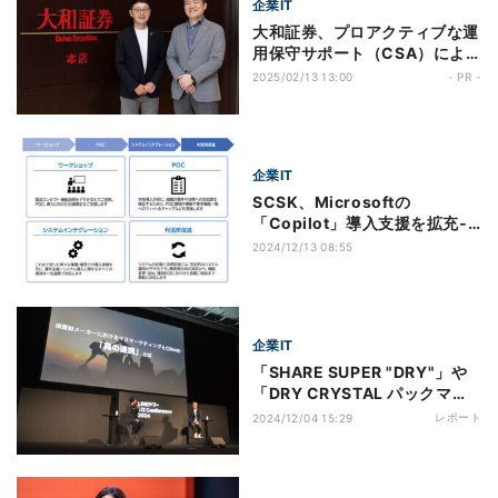
企業IT
大和証券、プロアクティブな運
用保守サポート（CSA）によ
り進化し続ける戦略的CRMシ
2025/02/13 13:00
- PR -
ステムを実現──業務部門・シ
ステム部門・ベンダーでスクラ
ム開発を推進
企業IT
SCSK、Microsoftの
「Copilot」導入支援を拡充‐
障害発生時も対応
2024/12/13 08:55
企業IT
「SHARE SUPER "DRY"」や
「DRY CRYSTAL パックマ
ン」で進むアサヒビールのデー
レポート
2024/12/04 15:29
タ・コミュニケーション戦略
ー「LINEヤフー BIZ
Conference 2024」より