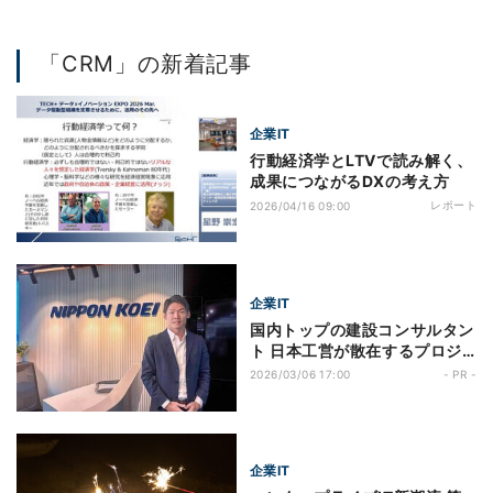
「CRM」の新着記事
企業IT
行動経済学とLTVで読み解く、
成果につながるDXの考え方
レポート
2026/04/16 09:00
企業IT
国内トップの建設コンサルタン
ト 日本工営が散在するプロジ
ェクト情報をSalesforceで一
2026/03/06 17:00
- PR -
元管理─世界各地の知見を集約
し、入札を支える強固な情報基
盤を構築
企業IT