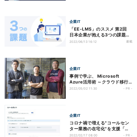
企業IT
「EE-LMS」のススメ 第2回
日本企業が抱える3つの課題に
効く「拡張エンタープライズラ
連載
2022/06/13 16:12
ーニング」
企業IT
事例で学ぶ、 Microsoft
Azure活用術 ～クラウド移行
編～ 第191回 国内外のエンタ
2022/05/02 11:30
- PR -
ープライズ市場を見据える
UPWARD がサービス基盤を
Azure に移行 目指すは、営業
現場のラストワンマイルを革新
企業IT
するクラウドサービス
コロナ禍で増える"コールセン
ター業務の在宅化"を支援「サ
テライトオフィス・コンタクト
2022/02/17 08:00
- PR -