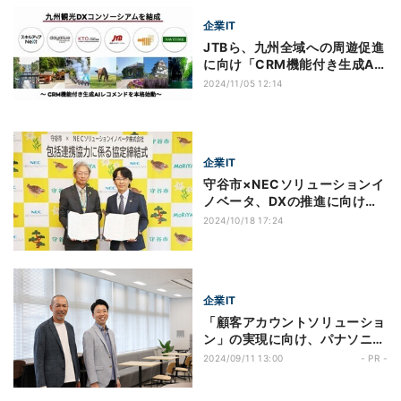
企業IT
JTBら、九州全域への周遊促進
に向け「CRM機能付き生成AI
レコメンド」開発
2024/11/05 12:14
企業IT
守谷市×NECソリューションイ
ノベータ、DXの推進に向けた
包括連携協定を締結
2024/10/18 17:24
企業IT
「顧客アカウントソリューショ
ン」の実現に向け、パナソニッ
ク株式会社 エレクトリックワ
2024/09/11 13:00
- PR -
ークス社がSalesforce
Service Cloudを導入―CSセ