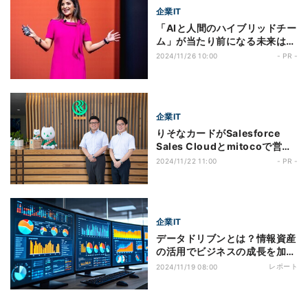
企業IT
「AIと人間のハイブリッドチー
ム」が当たり前になる未来は近
い!? AIとの共存がビジネスに
2024/11/26 10:00
- PR -
もたらす影響とは
企業IT
りそなカードがSalesforce
Sales Cloudとmitocoで営業
プロセスを改革─営業活動の効
2024/11/22 11:00
- PR -
率化・平準化が進み顧客接点数
が導入前の2.2倍に増加
企業IT
データドリブンとは？情報資産
の活用でビジネスの成長を加速
する方法
レポート
2024/11/19 08:00