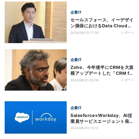
ンターから営業部門への情報共
有件数が約20％増加、問い合
企業IT
わせの処理速度も改善
セールスフォース、イーデザイ
ン損保におけるData Cloudの
活用事例を紹介
レポート
2024/09/10 17:03
企業IT
Zoho、今年後半にCRMを大規
模アップデートした「CRM for
Everyone」を提供
レポート
2024/08/21 05:00
企業IT
Salesforce×Workday、AI従
業員サービスエージェント発
表‐戦略的パートナーシップ締
2024/08/02 13:12
結