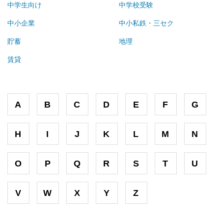
中学生向け
中学校受験
中小企業
中小私鉄・三セク
貯蓄
地理
賃貸
A
B
C
D
E
F
G
H
I
J
K
L
M
N
O
P
Q
R
S
T
U
V
W
X
Y
Z