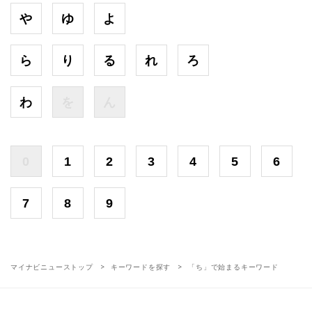
や
ゆ
よ
ら
り
る
れ
ろ
わ
を
ん
0
1
2
3
4
5
6
7
8
9
マイナビニューストップ
キーワードを探す
「ち」で始まるキーワード