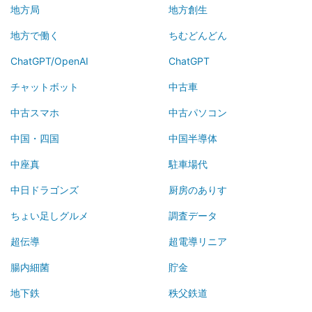
地方局
地方創生
地方で働く
ちむどんどん
ChatGPT/OpenAI
ChatGPT
チャットボット
中古車
中古スマホ
中古パソコン
中国・四国
中国半導体
中座真
駐車場代
中日ドラゴンズ
厨房のありす
ちょい足しグルメ
調査データ
超伝導
超電導リニア
腸内細菌
貯金
地下鉄
秩父鉄道