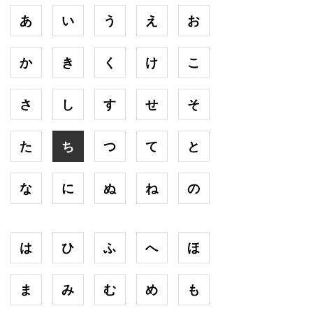
あ
い
う
え
お
か
き
く
け
こ
さ
し
す
せ
そ
た
ち
つ
て
と
な
に
ぬ
ね
の
は
ひ
ふ
へ
ほ
ま
み
む
め
も