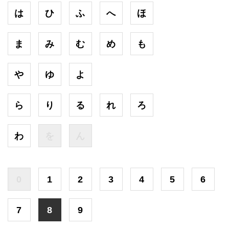
は
ひ
ふ
へ
ほ
ま
み
む
め
も
や
ゆ
よ
ら
り
る
れ
ろ
わ
を
ん
0
1
2
3
4
5
6
7
8
9