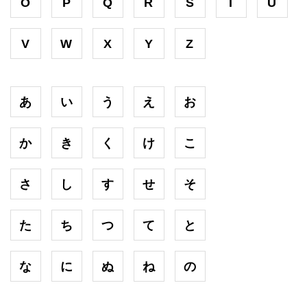
O
P
Q
R
S
T
U
V
W
X
Y
Z
あ
い
う
え
お
か
き
く
け
こ
さ
し
す
せ
そ
た
ち
つ
て
と
な
に
ぬ
ね
の