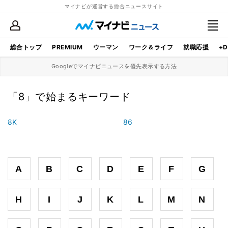
マイナビが運営する総合ニュースサイト
総合トップ
PREMIUM
ウーマン
ワーク＆ライフ
就職応援
+D
Googleでマイナビニュースを優先表示する方法
「8」で始まるキーワード
8K
86
A
B
C
D
E
F
G
H
I
J
K
L
M
N