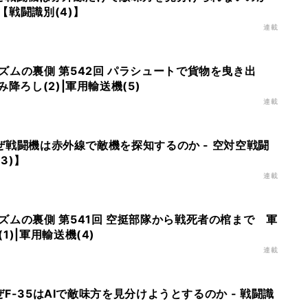
)【戦闘識別(4)】
連載
ズムの裏側 第542回 パラシュートで貨物を曳き出
降ろし(2)|軍用輸送機(5)
連載
 なぜ戦闘機は赤外線で敵機を探知するのか - 空対空戦闘
(3)】
連載
ズムの裏側 第541回 空挺部隊から戦死者の棺まで 軍
)|軍用輸送機(4)
連載
なぜF-35はAIで敵味方を見分けようとするのか - 戦闘識