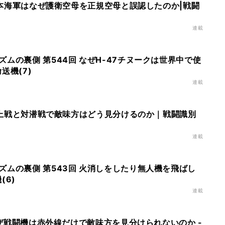
 日本海軍はなぜ護衛空母を正規空母と誤認したのか|戦闘
連載
ムの裏側 第544回 なぜH-47チヌークは世界中で使
送機(7)
連載
 水上戦と対潜戦で敵味方はどう見分けるのか｜戦闘識別
連載
ズムの裏側 第543回 火消しをしたり無人機を飛ばし
(6)
連載
 なぜ戦闘機は赤外線だけで敵味方を見分けられないのか -