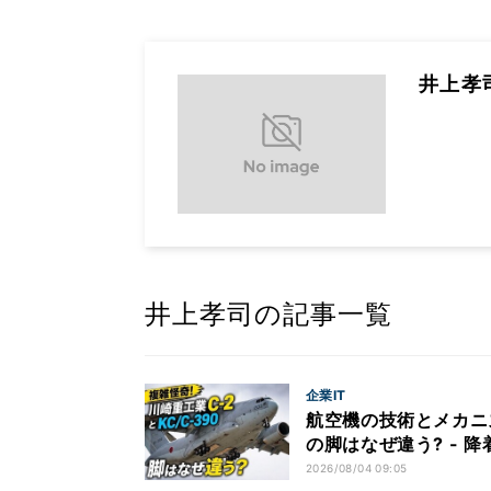
井上孝
井上孝司の記事一覧
企業IT
航空機の技術とメカニズム
の脚はなぜ違う? - 降
2026/08/04 09:05