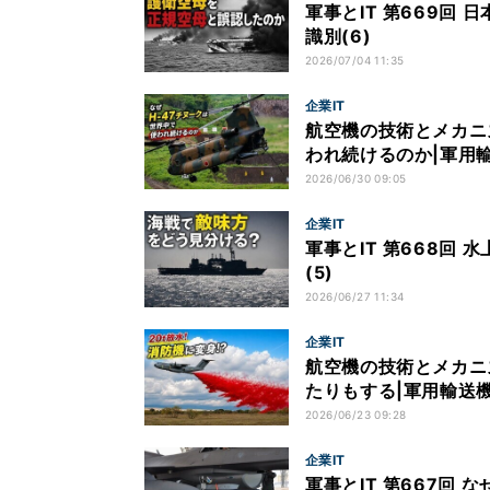
軍事とIT 第669回
識別(6)
2026/07/04 11:35
企業IT
航空機の技術とメカニズ
われ続けるのか|軍用輸
2026/06/30 09:05
企業IT
軍事とIT 第668回
(5)
2026/06/27 11:34
企業IT
航空機の技術とメカニ
たりもする|軍用輸送機
2026/06/23 09:28
企業IT
軍事とIT 第667回