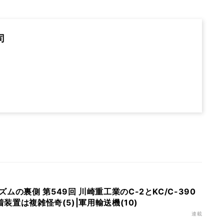
司
の裏側 第549回 川崎重工業のC-2とKC/C-390
着装置は複雑怪奇(5)|軍用輸送機(10)
連載