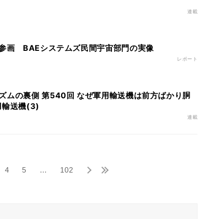
連載
も参画 BAEシステムズ民間宇宙部門の実像
レポート
ズムの裏側 第540回 なぜ軍用輸送機は前方ばかり胴
輸送機(3)
連載
4
5
…
102