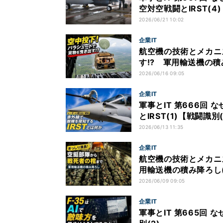
空対空戦闘とIRST(4
2026/06/21 10:02
企業IT
航空機の技術とメカニ
す!? 軍用輸送機の積み
2026/06/16 09:05
企業IT
軍事とIT 第666回
とIRST(1)【戦闘識別
2026/06/13 11:35
企業IT
航空機の技術とメカニ
用輸送機の積み降ろし(1
2026/06/09 09:05
企業IT
軍事とIT 第665回 