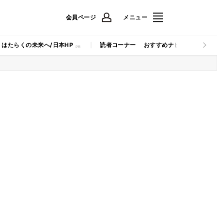
会員ページ
メニュー
はたらくの未来へ/日本HP
読者コーナー
おすすめナビ
マイナビB