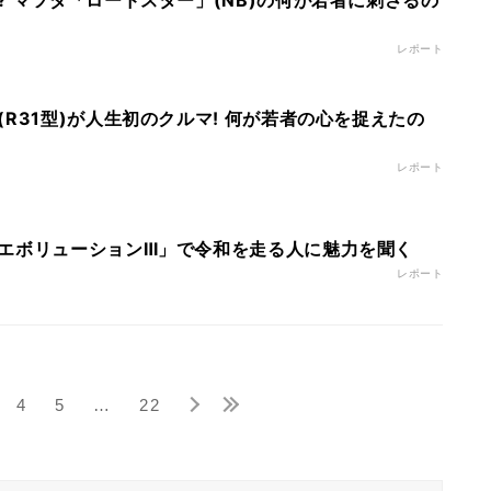
? マツダ「ロードスター」(NB)の何が若者に刺さるの
レポート
R31型)が人生初のクルマ! 何が若者の心を捉えたの
レポート
エボリューションⅢ」で令和を走る人に魅力を聞く
レポート
4
5
…
22