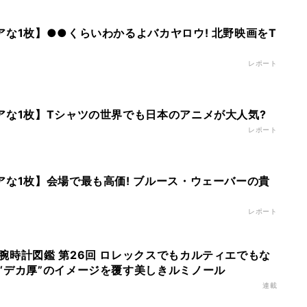
アな1枚】●●くらいわかるよバカヤロウ! 北野映画をT
レポート
アな1枚】Tシャツの世界でも日本のアニメが大人気?
レポート
アな1枚】会場で最も高価! ブルース・ウェーバーの貴
レポート
腕時計図鑑 第26回 ロレックスでもカルティエでもな
“デカ厚”のイメージを覆す美しきルミノール
連載