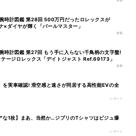
連載
時計図鑑 第28回 500万円だったロレックスが
チナ×ダイヤが輝く「パールマスター」
連載
腕時計図鑑 第27回 もう手に入らない千鳥柄の文字盤!
テージロレックス「デイトジャスト Ref.69173」
連載
O」を実車確認! 滑空感と速さが同居する高性能EVの全
レポート
アな1枚】まあ、当然か…ジブリのTシャツはビジュ爆
レポート