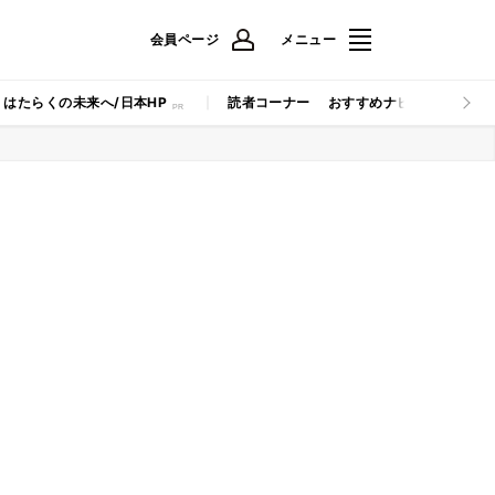
会員ページ
メニュー
はたらくの未来へ/日本HP
読者コーナー
おすすめナビ
マイナビB