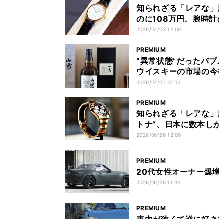
知られざる「レアな」
のに108万円。腕時
ウォッチ
2026/07/03 12:00
PREMIUM
“異常状態”だったバ
ウイスキーの市場の今
2026/07/01 12:00
PREMIUM
知られざる「レアな」
トナ”、日本に数本し
2026/06/26 12:00
PREMIUM
20代女性オーナー爆
2026/06/26 11:30
PREMIUM