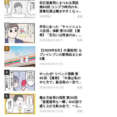
非正規雇用にまつわる実話
第60回 コンプラ時代の今、
派遣社員は働きやすくなっ
た?
14時間前
連載
本当にあった「キャッシュレ
ス決済」体験 第153回 【漫
画】「支払いは現金のみ」と
分かっていたのに……会計で
2026/08/05 06:11
連載
反射的に出してしまったもの
は
【2026年8月】今週発売! セ
ブンイレブンの新商品まとめ
5選
2026/08/05 11:52
やったぜ! リベンジ退職 第
42回 【漫画】「今後は私の
やり方で」新店長の一言でベ
テラン退職→崩壊した現場
2026/08/04 07:00
連載
働き方改革の現実 第34回
「提案資料も一瞬」AIの話で
盛り上がる飲み会で、一人だ
け笑えなかった理由
2026/08/04 12:00
連載