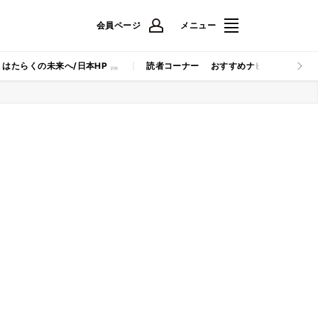
会員ページ
メニュー
はたらくの未来へ/日本HP
読者コーナー
おすすめナビ
マイナビB