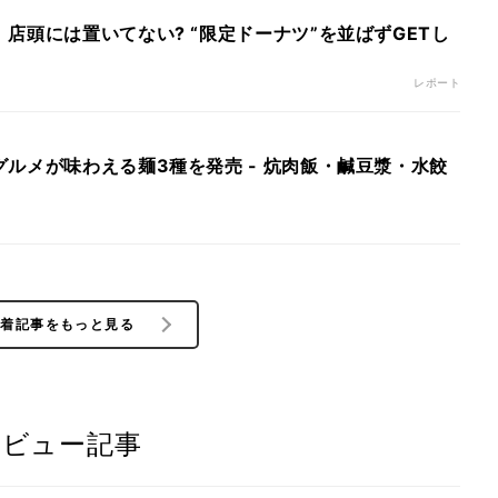
店頭には置いてない? “限定ドーナツ”を並ばずGETし
レポート
ルメが味わえる麺3種を発売 - 炕肉飯・鹹豆漿・水餃
新着記事をもっと見る
レビュー記事