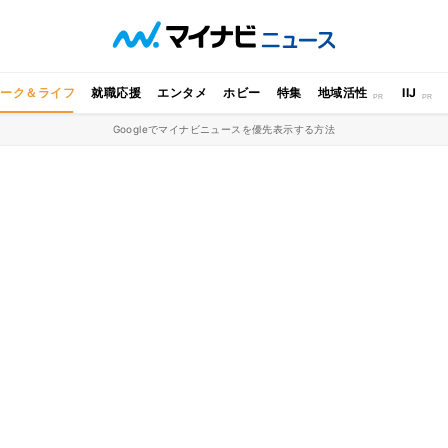
ワーク＆ライフ
就職応援
エンタメ
ホビー
特集
地域活性
IIJ
Googleでマイナビニュースを優先表示する方法