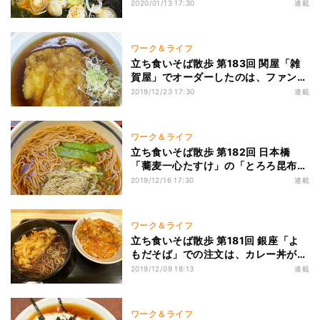
に相応しい「わかめ玉子そば」
2020/01/13 17:30
連載
ワーク＆ライフ
立ち食いそば散歩 第183回 関屋「雑
賀屋」でオーダーしたのは、ファン多
数の名物「鶏天極上太麺そば」
2019/12/23 17:30
連載
ワーク＆ライフ
立ち食いそば散歩 第182回 日本橋
「蕎麦一心たすけ」の「とろろ昆布そ
ば」はダシと蕎麦が絶品
2019/12/16 17:30
連載
ワーク＆ライフ
立ち食いそば散歩 第181回 銀座「よ
もだそば」での注文は、カレー丼が付
いた「ハーフかき揚げそば」
2019/12/09 18:13
連載
ワーク＆ライフ