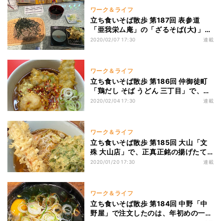
ワーク＆ライフ
立ち食いそば散歩 第187回 表参道
「亜我栄ム庵」の「ざるそば(大)」
は、立地から考えられない高コスパ
2020/02/07 17:30
連載
ワーク＆ライフ
立ち食いそば散歩 第186回 仲御徒町
「鶏だし そば うどん 三丁目」で、コ
スパ最高な「海鮮三点そば」を食す
2020/02/04 17:30
連載
ワーク＆ライフ
立ち食いそば散歩 第185回 大山「文
殊 大山店」で、正真正銘の揚げたて
天ぷらがのった「春菊そば」を賞味
2020/01/20 17:30
連載
ワーク＆ライフ
立ち食いそば散歩 第184回 中野「中
野屋」で注文したのは、年初めの一杯