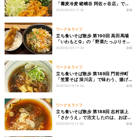
「蕎麦冷麦 嵯峨谷 阿佐ヶ谷店」で味
わう、十割の「天ぷらそば」に大満足
2020/03/03 17:30
連載
ワーク＆ライフ
立ち食いそば散歩 第190回 高田馬場
「いわもとQ」の「野菜たっぷりそ
ば」は、手の込んだハイクオリティな
2020/02/25 17:30
連載
一杯
ワーク＆ライフ
立ち食いそば散歩 第189回 門前仲町
「笠置そば 深川店」で味わう、揚げ
たてカリカリの「海鮮かきあげそば」
2020/02/18 18:34
連載
ワーク＆ライフ
立ち食いそば散歩 第188回 志村坂上
「さかうえ」で注文したのは、おぼろ
昆布がのった「おぼろそば」
2020/02/10 17:30
連載