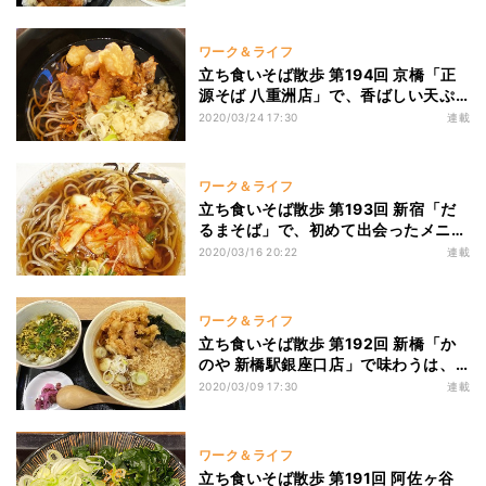
ワーク＆ライフ
立ち食いそば散歩 第194回 京橋「正
源そば 八重洲店」で、香ばしい天ぷ
らがのった「海老かき揚げそば」を賞
2020/03/24 17:30
連載
味
ワーク＆ライフ
立ち食いそば散歩 第193回 新宿「だ
るまそば」で、初めて出会ったメニュ
ー「キムチそば」を味わう
2020/03/16 20:22
連載
ワーク＆ライフ
立ち食いそば散歩 第192回 新橋「か
のや 新橋駅銀座口店」で味わうは、
お腹も舌も喜ぶ「高菜丼セット」
2020/03/09 17:30
連載
ワーク＆ライフ
立ち食いそば散歩 第191回 阿佐ヶ谷