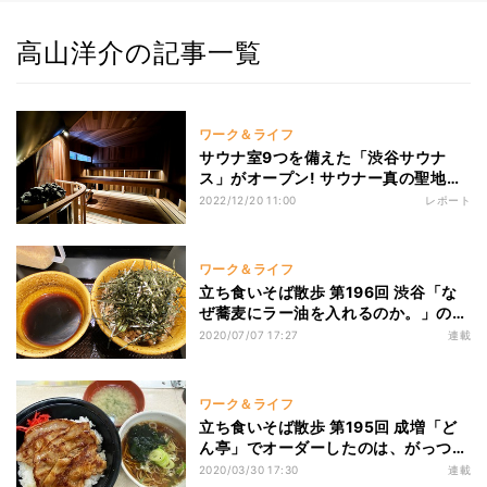
高山洋介の記事一覧
ワーク＆ライフ
サウナ室9つを備えた「渋谷サウナ
ス」がオープン! サウナー真の聖地と
なるか!?
2022/12/20 11:00
レポート
ワーク＆ライフ
立ち食いそば散歩 第196回 渋谷「な
ぜ蕎麦にラー油を入れるのか。」の
「肉そば(中)」は、ピリ辛のつけ汁が
2020/07/07 17:27
連載
美味
ワーク＆ライフ
立ち食いそば散歩 第195回 成増「ど
ん亭」でオーダーしたのは、がっつり
食べ応え◎の「新焼肉セット」
2020/03/30 17:30
連載