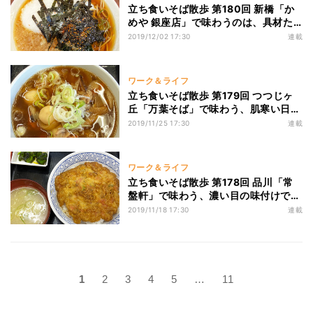
立ち食いそば散歩 第180回 新橋「か
めや 銀座店」で味わうのは、具材た
っぷりの「温かいまかないそば」
2019/12/02 17:30
連載
ワーク＆ライフ
立ち食いそば散歩 第179回 つつじヶ
丘「万葉そば」で味わう、肌寒い日に
ぴったりの「けんちんそば」
2019/11/25 17:30
連載
ワーク＆ライフ
立ち食いそば散歩 第178回 品川「常
盤軒」で味わう、濃い目の味付けで食
べ応え満点の「品川丼」
2019/11/18 17:30
連載
1
2
3
4
5
…
11