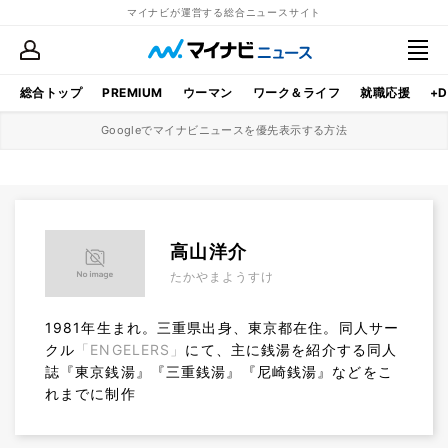
マイナビが運営する総合ニュースサイト
総合トップ
PREMIUM
ウーマン
ワーク＆ライフ
就職応援
+D
Googleでマイナビニュースを優先表示する方法
高山洋介
たかやまようすけ
1981年生まれ。三重県出身、東京都在住。同人サー
クル
「ENGELERS」
にて、主に銭湯を紹介する同人
誌『東京銭湯』『三重銭湯』『尼崎銭湯』などをこ
れまでに制作