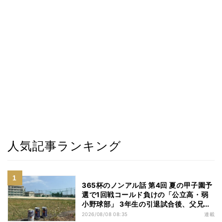
人気記事ランキング
365杯のノンアル話 第4回 夏の甲子園予
選で1回戦コールド負けの「公立高・弱
小野球部」 3年生の引退試合後、父兄
が“現場”で取り出したのは……
2026/08/08 08:35
連載