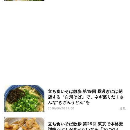
立ち食いそば散歩 第19回 昼過ぎには閉
店する「白河そば」で、ネギ盛りだくさ
んな"きざみうどん"を
2016/06/20 17:00
連載
立ち食いそば散歩 第25回 東京で本格派
讃岐うどんが食べたいなら「おにやん