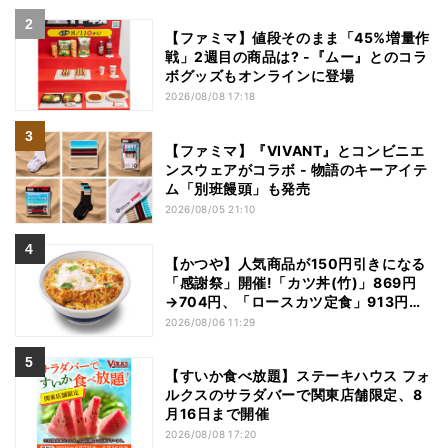
【ファミマ】値段そのまま「45%増量作
戦」2週目の商品は? -『ムー』とのコラ
ボグッズもオンラインに登場
2026/08/08 17:18
【ファミマ】『VIVANT』とコンビニエ
ンスウェアがコラボ - 物語のキーアイテ
ム「別班饅頭」も発売
2026/08/05 21:10
【かつや】人気商品が150円引きになる
「感謝祭」開催!「カツ丼(竹)」869円
→704円、「ロースカツ定食」913円
→748円に - 8日間限定
2026/08/06 11:29
【すいか食べ放題】ステーキハウス フォ
ルクスのサラダバーで関東店舗限定、8
月16日まで開催
2026/08/08 17:20