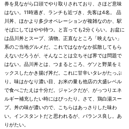
券を見ながら口頭でやり取りされており、さほど意味
はない。11時過ぎ、ランチも近づき、先客は4名。 品
川丼、ほかより多少オペレーションが複雑なのか、駅
そばにしてはやや待つ。と言っても2分くらい。お盆に
は品川丼とスープ、漬物。正直なところ「映えない」
系のご当地グルメだ。これではなかなか拡散してもら
えないだろうが、そんなことは立ちそば界では問題で
はない。品川丼とは、つまるところ、ゲソと野菜をミ
ックスしたかき揚げ丼だ。これに甘辛いタレがたっぷ
り。味はかなり濃い目、お米の量も他店の大盛レベル
で食べごたえは十分だ。ジャンクだが、がっつりエネ
ルギー補充したい時にはぴったり。さて、鶏白湯スー
プ。丼の味が濃いので、こちらはあっさりした味わ
い。インスタントだと思われるが、バランス良し。あ
りがたい。