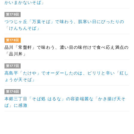
かいまかないそば」
第179回
つつじヶ丘「万葉そば」で味わう、肌寒い日にぴったりの
「けんちんそば」
第178回
品川「常盤軒」で味わう、濃い目の味付けで食べ応え満点の
「品川丼」
第177回
高島平「たけや」でオーダーしたのは、ピリリと辛い「紅し
ょうが天そば」
第176回
本郷三丁目「そば処 はるな」の容姿端麗な「かき揚げ天そ
ば」に感激