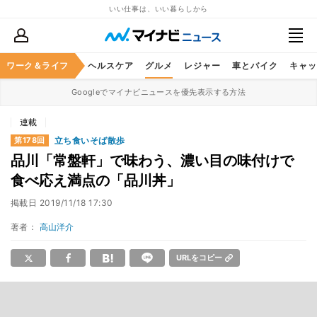
いい仕事は、いい暮らしから
ワーク＆ライフ
マネー
暮らし
ヘルスケア
グルメ
レジャー
車とバイク
キャッ
Googleでマイナビニュースを優先表示する方法
連載
立ち食いそば散歩
第178回
品川「常盤軒」で味わう、濃い目の味付けで
食べ応え満点の「品川丼」
掲載日
2019/11/18 17:30
著者：
高山洋介
URLをコピー