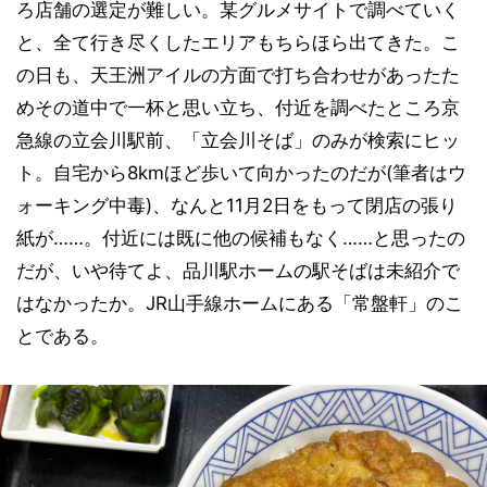
ろ店舗の選定が難しい。某グルメサイトで調べていく
と、全て行き尽くしたエリアもちらほら出てきた。こ
の日も、天王洲アイルの方面で打ち合わせがあったた
めその道中で一杯と思い立ち、付近を調べたところ京
急線の立会川駅前、「立会川そば」のみが検索にヒッ
ト。自宅から8kmほど歩いて向かったのだが(筆者はウ
ォーキング中毒)、なんと11月2日をもって閉店の張り
紙が……。付近には既に他の候補もなく……と思ったの
だが、いや待てよ、品川駅ホームの駅そばは未紹介で
はなかったか。JR山手線ホームにある「常盤軒」のこ
とである。