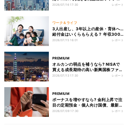
選
2026/07/16 17:30
レポート
ワーク＆ライフ
3人出産し、3年以上の産休・育休へ…
給付金はいくらもらえる？ 年収300
万・400万・500万円で試算してみ
2026/07/15 16:01
レポート
た
PREMIUM
オルカンの弱点を補うなら? NISAで
買える成長期待の高い新興国株ファン
ド5選
2026/07/13 17:30
レポート
PREMIUM
ボーナスを増やすなら? 金利上昇で注
目の定期預金・個人向け国債、最新金
利を一覧比較
2026/07/09 17:30
レポート