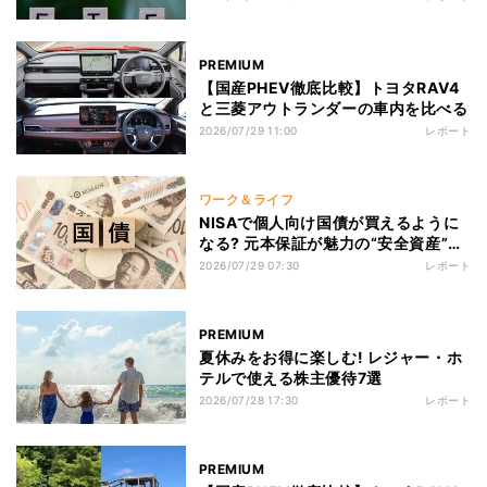
PREMIUM
【国産PHEV徹底比較】トヨタRAV4
と三菱アウトランダーの車内を比べる
2026/07/29 11:00
レポート
ワーク＆ライフ
NISAで個人向け国債が買えるように
なる? 元本保証が魅力の“安全資産”、
向いている人・いない人
2026/07/29 07:30
レポート
PREMIUM
夏休みをお得に楽しむ! レジャー・ホ
テルで使える株主優待7選
2026/07/28 17:30
レポート
PREMIUM