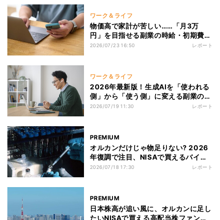
ワーク＆ライフ
物価高で家計が苦しい……「月3万
円」を目指せる副業の時給・初期費用
を比較
2026/07/23 16:50
レポート
ワーク＆ライフ
2026年最新版！生成AIを「使われる
側」から「使う側」に変える副業の勝
ち方
2026/07/19 11:30
レポート
PREMIUM
オルカンだけじゃ物足りない? 2026
年復調で注目、NISAで買えるバイオ
株ファンド5選
2026/07/18 17:30
レポート
PREMIUM
日本株高が追い風に、オルカンに足し
たいNISAで買える高配当株ファンド5