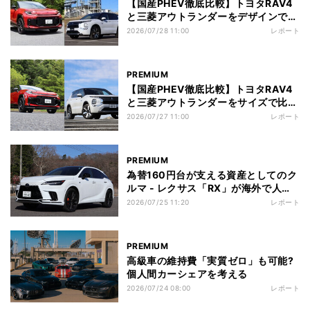
【国産PHEV徹底比較】トヨタRAV4
と三菱アウトランダーをデザインで比
べる
2026/07/28 11:00
レポート
PREMIUM
【国産PHEV徹底比較】トヨタRAV4
と三菱アウトランダーをサイズで比べ
る
2026/07/27 11:00
レポート
PREMIUM
為替160円台が支える資産としてのク
ルマ - レクサス「RX」が海外で人気
な理由
2026/07/25 11:20
レポート
PREMIUM
高級車の維持費「実質ゼロ」も可能?
個人間カーシェアを考える
2026/07/24 08:00
レポート