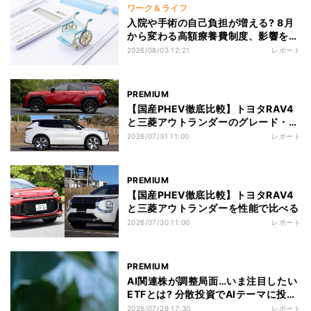
ワーク＆ライフ
入院や手術の自己負担が増える? 8月
から変わる高額療養費制度、影響を受
けやすい人は?
2026/08/03 12:21
レポート
PREMIUM
【国産PHEV徹底比較】トヨタRAV4
と三菱アウトランダーのグレード・価
格を比べる
2026/07/31 11:00
レポート
PREMIUM
【国産PHEV徹底比較】トヨタRAV4
と三菱アウトランダーを性能で比べる
2026/07/30 11:00
レポート
PREMIUM
AI関連株が調整局面…いま注目したい
ETFとは? 分散投資でAIテーマに投資
する方法
2026/07/29 17:30
レポート