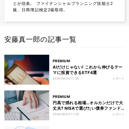
とが信条。 ファイナンシャルプランニング技能士2
級、日商簿記検定2級取得。
安藤真一郎の記事一覧
PREMIUM
AIだけじゃない! これから伸びるテー
マに投資できるETF4選
2026/08/06 17:30
レポート
PREMIUM
円高で揺れる相場…オルカンだけで大
丈夫? NISAで選びたい債券ファンド5
選
2026/08/04 17:00
レポート