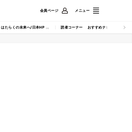
会員ページ
メニュー
はたらくの未来へ/日本HP
読者コーナー
おすすめナビ
マイナビB