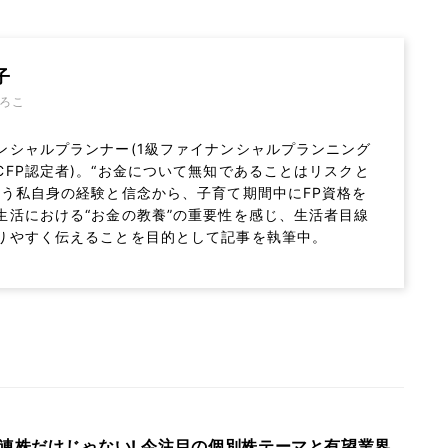
子
ろこ
ンシャルプランナー(1級ファイナンシャルプランニング
CFP認定者)。“お金について無知であることはリスクと
いう私自身の経験と信念から、子育て期間中にFP資格を
生活における“お金の教養”の重要性を感じ、生活者目線
りやすく伝えることを目的として記事を執筆中。
関連株だけじゃない! 今注目の個別株テーマと有望業界