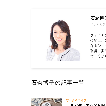
石倉博
いしくらひ
ファイナ
技能士、
なる”と
取得。実
で、分か
石倉博子の記事一覧
ワーク＆ライフ
エヌビディアなどAI