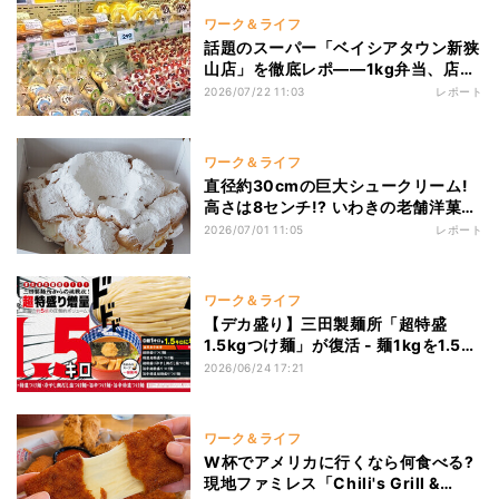
ワーク＆ライフ
話題のスーパー「ベイシアタウン新狭
山店」を徹底レポ――1kg弁当、店内
調理スイーツ、博物館みたいな「ラー
2026/07/22 11:03
レポート
メン横丁」は必見
ワーク＆ライフ
直径約30cmの巨大シュークリーム!
高さは8センチ!? いわきの老舗洋菓子
店「超特大ジャンボシュー」を実食
2026/07/01 11:05
レポート
ワーク＆ライフ
【デカ盛り】三田製麺所「超特盛
1.5kgつけ麺」が復活 - 麺1kgを1.5kg
に増量、並盛の約5倍
2026/06/24 17:21
ワーク＆ライフ
W杯でアメリカに行くなら何食べる?
現地ファミレス「Chili's Grill &