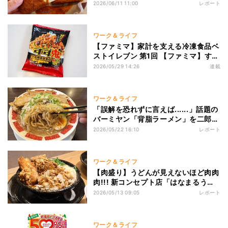
Bar」の背徳すぎる“伸び〜るチーズフ
2026/06/11 11:00
レポート
ライ”を堪能してみた
ワーク＆ライフ
【ファミマ】家計を支える冷凍食品ベ
ストイレブン 第1回 【ファミマ】すず
鬼監修のスタ満まぜそば「胃袋をねじ
2026/05/29 14:26
連載
伏せる"重戦車ストライカー"」
ワーク＆ライフ
「誤解を恐れずに言えば......」話題の
バーミヤン「背脂ラーメン」を二郎好
きが正直レポ――想像以上に"それっ
2026/05/22 16:10
レポート
ぽかった"
ワーク＆ライフ
【肉盛り】うどんが見えないほど肉肉
肉!!! 新コンセプト店「はなまるうど
ん肉店」で食べてきた
2026/05/13 09:05
レポート
ワーク＆ライフ