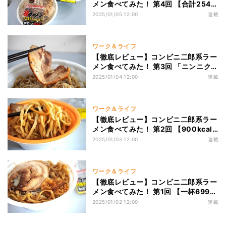
メン食べてみた！ 第4回 【合計2544
キロカロリー!】セブン・ファミマ・
2025/01/05 12:00
連載
ローソン“コンビニ二郎系ラーメン”実
食レビュー! 味やボリューム、コスパ
など食べ比べるぞ
ワーク＆ライフ
【徹底レビュー】コンビニ二郎系ラー
メン食べてみた！ 第3回 「ニンニク入
れてます」ローソンの“二郎系ラーメ
2025/01/04 12:00
連載
ン”「満腹濃厚豚」実食レビュー! 麺、
スープ、トッピング、カロリーなど見
ていくぞ!
ワーク＆ライフ
【徹底レビュー】コンビニ二郎系ラー
メン食べてみた！ 第2回 【900kcal
超え】ファミマの“二郎系ラーメ
2025/01/03 12:00
連載
ン”「濃厚ニンニク醤油ラーメン」実
食レビュー! 麺、スープ、トッピング
はどうだ?
ワーク＆ライフ
【徹底レビュー】コンビニ二郎系ラー
メン食べてみた！ 第1回 【一杯699
円】セブン-イレブンの二郎系ラーメ
2025/01/02 12:00
連載
ン「とみ田監修デカ豚ラーメン」実食
レビュー! 味、ボリューム、カロリー