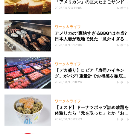
「アメリカン」の巨大たまごサンドが
規格外すぎた…ジャスティン・ビーバ
2026/04/23 11:05
レポート
ーも来店
ワーク＆ライフ
アメリカの"豪快すぎるBBQ"は本当?
日本人妻が現地で見た「意外すぎる現
実」とは
2026/04/13 17:38
レポート
ワーク＆ライフ
【デカ盛り】ロピア「寿司バイキン
グ」がバグ! 重量計でお得感を徹底検
証してみた
2026/04/13 10:26
レポート
ワーク＆ライフ
【ミスド】ドーナツポップ詰め放題を
体験したら「元を取った」とか「お得
だった」とかではなく幸せになった
2026/04/10 09:03
レポート