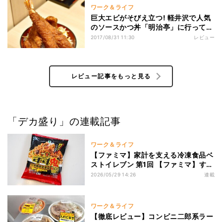
ワーク＆ライフ
巨大エビがそびえ立つ! 軽井沢で人気
のソースかつ丼「明治亭」に行ってき
た
2017/08/31 11:30
レビュー
レビュー記事をもっと見る
「デカ盛り」の連載記事
ワーク＆ライフ
【ファミマ】家計を支える冷凍食品ベ
ストイレブン 第1回 【ファミマ】すず
鬼監修のスタ満まぜそば「胃袋をねじ
2026/05/29 14:26
連載
伏せる"重戦車ストライカー"」
ワーク＆ライフ
【徹底レビュー】コンビニ二郎系ラー