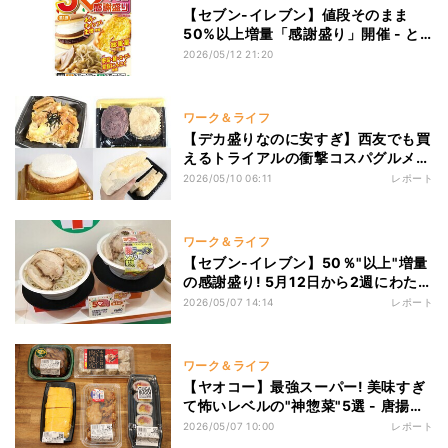
【セブン-イレブン】値段そのまま
50%以上増量「感謝盛り」開催 - と
み田監修デカ豚ラーメン、たまごサン
2026/05/12 21:20
ドなど12商品のラインナップは?
ワーク＆ライフ
【デカ盛りなのに安すぎ】西友でも買
えるトライアルの衝撃コスパグルメを
食べてみた - 「玉子サンド」(199
2026/05/10 06:11
レポート
円)、「ロースかつ重」(299円)など
ワーク＆ライフ
【セブン-イレブン】50％"以上"増量
の感謝盛り! 5月12日から2週にわたっ
て創業感謝祭を開催 - 「とみた監修
2026/05/07 14:14
レポート
デカ豚ラーメンアブラ増」は増量で
1kgに
ワーク＆ライフ
【ヤオコー】最強スーパー! 美味すぎ
て怖いレベルの"神惣菜"5選 - 唐揚
げ、焼売、チャーシュー……食べてみ
2026/05/07 10:00
レポート
た