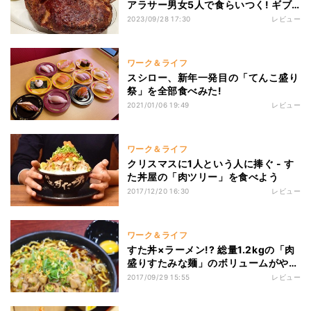
アラサー男女5人で食らいつく! ギブ
アップかと思いきや…?
2023/09/28 17:30
レビュー
ワーク＆ライフ
スシロー、新年一発目の「てんこ盛り
祭」を全部食べみた!
2021/01/06 19:49
レビュー
ワーク＆ライフ
クリスマスに1人という人に捧ぐ - す
た丼屋の「肉ツリー」を食べよう
2017/12/20 16:30
レビュー
ワーク＆ライフ
すた丼×ラーメン!? 総量1.2kgの「肉
盛りすたみな麺」のボリュームがやば
い
2017/09/29 15:55
レビュー