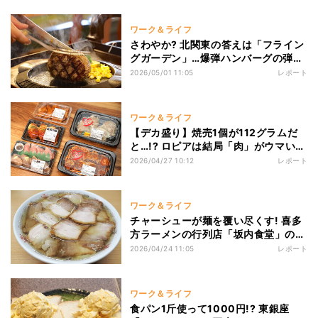
ワーク＆ライフ
さわやか? 北関東の答えは「フライン
グガーデン」…爆弾ハンバーグの弾け
る肉汁のライブ感がヤバかった
2026/05/01 11:05
レポート
ワーク＆ライフ
【デカ盛り】焼売1個が112グラムだ
と…!? ロピアは結局「肉」がウマい!
ファンが厳選した「激ウマ"肉系"惣
2026/04/27 10:12
レポート
菜」5選
ワーク＆ライフ
チャーシューが麺を覆い尽くす! 喜多
方ラーメンの行列店「坂内食堂」の肉
そばで“朝ラー文化”に納得
2026/04/24 11:05
レポート
ワーク＆ライフ
食パン1斤使って1000円!? 東銀座