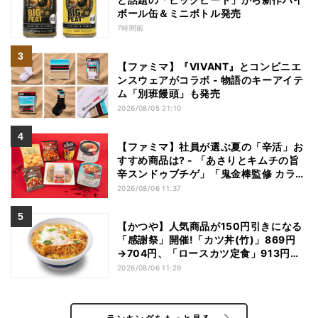
ボール缶＆ミニボトル発売
7時間前
【ファミマ】『VIVANT』とコンビニエ
ンスウェアがコラボ - 物語のキーアイテ
ム「別班饅頭」も発売
2026/08/05 21:10
【ファミマ】社員が選ぶ夏の「辛活」お
すすめ商品は? - 「あさりとキムチの旨
辛スンドゥブチゲ」「鬼金棒監修 カラシ
ビ焼き味噌らー麺」「辛さがやみつき!
2026/08/06 11:37
ヤンニョムチキン」など
【かつや】人気商品が150円引きになる
「感謝祭」開催!「カツ丼(竹)」869円
→704円、「ロースカツ定食」913円
→748円に - 8日間限定
2026/08/06 11:29