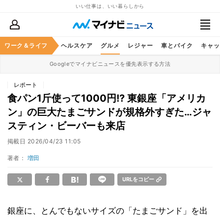
いい仕事は、いい暮らしから
ワーク＆ライフ
マネー
暮らし
ヘルスケア
グルメ
レジャー
車とバイク
キャッ
Googleでマイナビニュースを優先表示する方法
レポート
食パン1斤使って1000円!? 東銀座「アメリカ
ン」の巨大たまごサンドが規格外すぎた…ジャ
スティン・ビーバーも来店
掲載日
2026/04/23 11:05
著者：
増田
URLをコピー
銀座に、とんでもないサイズの「たまごサンド」を出