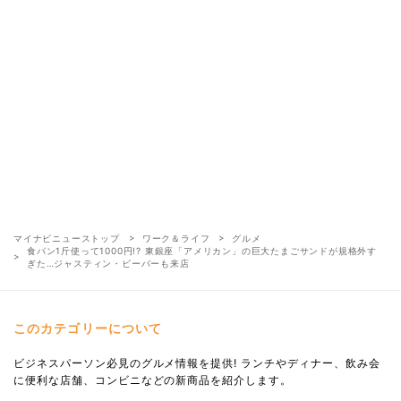
マイナビニューストップ
ワーク＆ライフ
グルメ
食パン1斤使って1000円!? 東銀座「アメリカン」の巨大たまごサンドが規格外す
ぎた…ジャスティン・ビーバーも来店
このカテゴリーについて
ビジネスパーソン必見のグルメ情報を提供! ランチやディナー、飲み会
に便利な店舗、コンビニなどの新商品を紹介します。