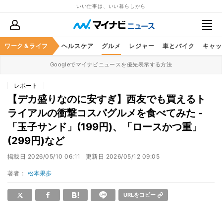
いい仕事は、いい暮らしから
ワーク＆ライフ
マネー
暮らし
ヘルスケア
グルメ
レジャー
車とバイク
キャッ
Googleでマイナビニュースを優先表示する方法
レポート
【デカ盛りなのに安すぎ】西友でも買えるト
ライアルの衝撃コスパグルメを食べてみた -
「玉子サンド」(199円)、「ロースかつ重」
(299円)など
掲載日
2026/05/10 06:11
更新日
2026/05/12 09:05
著者：
松本果歩
URLをコピー