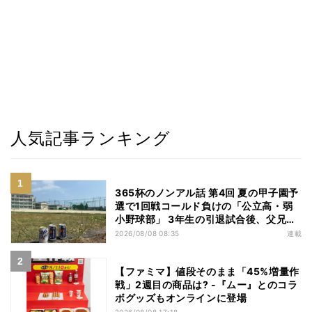
人気記事ランキング
365杯のノンアル話 第4回 夏の甲子園予
選で1回戦コールド負けの「公立高・弱
小野球部」 3年生の引退試合後、父兄
が“現場”で取り出したのは……
2026/08/08 08:35
連載
【ファミマ】値段そのまま「45%増量作
戦」2週目の商品は? -『ムー』とのコラ
ボグッズもオンラインに登場