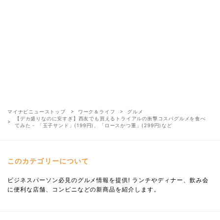
マイナビニューストップ
ワーク＆ライフ
グルメ
【デカ盛りなのに安すぎ】西友でも買えるトライアルの衝撃コスパグルメを食べ
てみた - 「玉子サンド」(199円)、「ロースかつ重」(299円)など
このカテゴリーについて
ビジネスパーソン必見のグルメ情報を提供! ランチやディナー、飲み会
に便利な店舗、コンビニなどの新商品を紹介します。