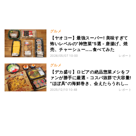
グルメ
【ヤオコー】最強スーパー! 美味すぎて
怖いレベルの"神惣菜"5選 - 唐揚げ、焼
売、チャーシュー……食べてみた
2026/05/07 10:00
レポート
グルメ
【デカ盛り】ロピアの絶品惣菜メシをフ
ァンが勝手に厳選 - コスパ抜群で大容量!
"ほぼ具"の海鮮巻き、会えたらうれしい
名物おにぎり、脅威の836gソーキそば
2025/12/10 10:48
レポート
など5選