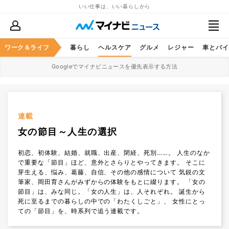
いい仕事は、いい暮らしから
ジネススキル
ワーク＆ライフ
マネー
暮らし
ヘルスケア
グルメ
レジャー
車とバイ
Googleでマイナビニュースを優先表示する方法
連載
女の節目～人生の選択
初恋、初体験、結婚、就職、出産、閉経、死別……。 人生のなか
で重要な「節目」ほど、意外とさらりとやってきます。 そこに
芽生える、悩み、葛藤、自信、その他の感情について 気鋭の文
筆家、岡田育さんがみずからの体験をもとに綴ります。 「女の
節目」は、みな同じ。「女の人生」は、人それぞれ。 誕生から
死に至るまでの暮らしの中での「わたくしごと」、 女性にとっ
ての「節目」を、時系列で追う連載です。