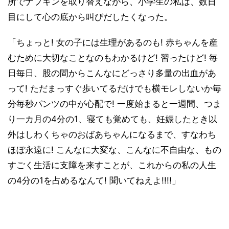
所でナプキンを取り替えながら、小学生の私は、数日
目にして心の底から叫びだしたくなった。
「ちょっと! 女の子には生理があるのも! 赤ちゃんを産
むために大切なことなのもわかるけど! 習ったけど! 毎
日毎日、股の間からこんなにどっさり多量の出血があ
って! ただまっすぐ歩いてるだけでも横モレしないか毎
分毎秒パンツの中が心配で! 一度始まると一週間、つま
り一カ月の4分の1、寝ても覚めても、妊娠したとき以
外はしわくちゃのおばあちゃんになるまで、すなわち
ほぼ永遠に! こんなに大変な、こんなに不自由な、もの
すごく生活に支障を来すことが、これからの私の人生
の4分の1を占めるなんて! 聞いてねえよ!!!!」