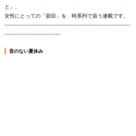
と」、
女性にとっての「節目」を、時系列で追う連載です。
----------------------------------------------------
-----------------------
音のない夏休み