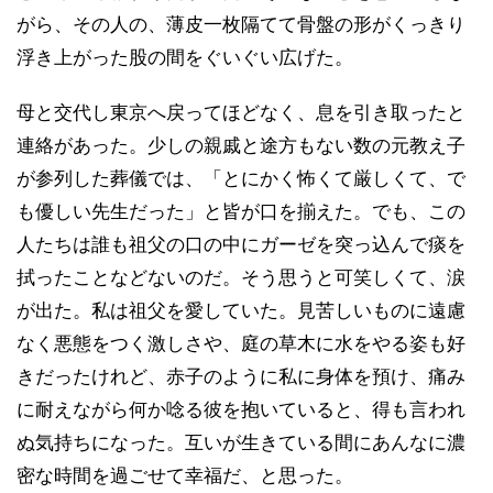
がら、その人の、薄皮一枚隔てて骨盤の形がくっきり
浮き上がった股の間をぐいぐい広げた。
母と交代し東京へ戻ってほどなく、息を引き取ったと
連絡があった。少しの親戚と途方もない数の元教え子
が参列した葬儀では、「とにかく怖くて厳しくて、で
も優しい先生だった」と皆が口を揃えた。でも、この
人たちは誰も祖父の口の中にガーゼを突っ込んで痰を
拭ったことなどないのだ。そう思うと可笑しくて、涙
が出た。私は祖父を愛していた。見苦しいものに遠慮
なく悪態をつく激しさや、庭の草木に水をやる姿も好
きだったけれど、赤子のように私に身体を預け、痛み
に耐えながら何か唸る彼を抱いていると、得も言われ
ぬ気持ちになった。互いが生きている間にあんなに濃
密な時間を過ごせて幸福だ、と思った。