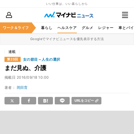
いい仕事は、いい暮らしから
ジネススキル
ワーク＆ライフ
マネー
暮らし
ヘルスケア
グルメ
レジャー
車とバイ
Googleでマイナビニュースを優先表示する方法
連載
女の節目～人生の選択
第23回
まだ見ぬ、介護
掲載日
2016/09/18 10:00
著者：
岡田育
URLをコピー