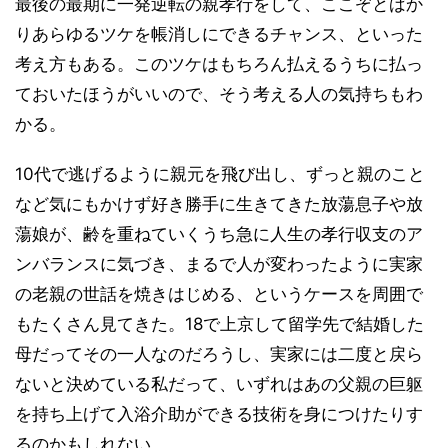
最後の最期に一発逆転の親孝行をして、ここぞとばか
りあらゆるツケを帳消しにできるチャンス、といった
考え方もある。このツケはもちろん払えるうちに払っ
ておいたほうがいいので、そう考える人の気持ちもわ
かる。
10代で逃げるように親元を飛び出し、ずっと親のこと
など気にもかけず好き勝手に生きてきた放蕩息子や放
蕩娘が、齢を重ねていくうち急に人生の孝行収支のア
ンバランスに気づき、まるで人が変わったように実家
の老親の世話を焼きはじめる、というケースを周囲で
もたくさん見てきた。18で上京して留学先で結婚した
母だってその一人なのだろうし、実家には二度と戻ら
ないと決めている私だって、いずれはあの父親の巨躯
を持ち上げて入浴介助ができる技術を身につけたりす
るのかもしれない。