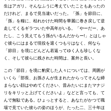
生はアガリ。そんなふうに考えていたこともあったの
だけれど、まるで見当違いだった。「孫」を節目に、
「孫」を糧に、枯れかけた時間を華麗に巻き戻して逆
走してくるギラついた中高年がいる。「やーだー、あ
たし、こう見えてもう孫がいるんだからー!」とはしゃ
ぐ彼らにはまるで現役を退くつもりはなく、何なら
「節目」を境にどんどん若返ってゆく人も珍しくな
く、そして彼らに残された時間は、案外と長い。
この「節目」を境に豹変した人々については、周囲が
いくら「部長、お孫さんが生まれたからってそんな締
まらない顔はやめてください、昔みたいにまたマナジ
リをキリッと上げてくださいよ」などと言っても、て
んで無駄である。ひょっとすると、あなたがかつて職
場で見ていた彼らの姿のほうが、たった二、三十年ほ