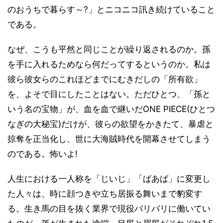
のおうちで暮らす～?」とニコニコ訊き続けていること
である。
なぜ、こうも平然と同じことが繰り返されるのか。孫
を手に入れるためなら何だってするというのか。私は
彼ら彼女らのこれほどまでにむきだしの「所有欲」
を、よそで目にしたことはない。ただひとつ、「孫と
いう名の宝物」が、血を血で継いだONE PIECE(ひとつ
なぎの大秘宝)だけが、彼らの欲望をかきたて、暴虐と
掠奪を正当化し、世に大海賊時代を開幕させてしまう
のである。怖いよ!
人生における一人称を「じいじ」「ばあば」に変更し
た人々は、時に顔つきや立ち居振る舞いまで豹変す
る。生き馬の目を抜く業界で現役バリバリに働いてい