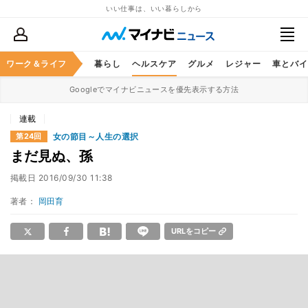
いい仕事は、いい暮らしから
ジネススキル
ワーク＆ライフ
マネー
暮らし
ヘルスケア
グルメ
レジャー
車とバイ
Googleでマイナビニュースを優先表示する方法
連載
女の節目～人生の選択
第24回
まだ見ぬ、孫
掲載日
2016/09/30 11:38
著者：
岡田育
URLをコピー