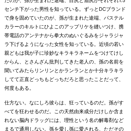
たのが、孫が生まれた途端、目尻と眉尻がそれぞれ1.5
センチ下がった男性を知っている。ずっとDCブランド
で身を固めていたのが、孫が生まれた途端、パステル
カラーのキルトにひよこのアップリケを縫いつけ、携
帯電話のアンテナから拳大のぬいぐるみをジャラジャ
ラ下げるようになった女性を知っている。近頃の若い
親どもは我が子に珍妙なキラキラネームをつけてけし
からん、とさんざん批判してきた老人の、孫の名前を
聞いてみたらリンリンとかランランとか十分キラキラ
してて正直どっちもどっちだろと思ったことだって、
何度もある。
仕方ない。なにしろ彼らは、狂っているのだ。孫がす
べてを狂わせるのだ。この天然由来成分だけしか含ま
れない脳内ドラッグには、理性という名の解毒剤など
まるで通用しない。孫を愛し孫に愛される、ただその