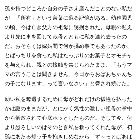
孫を持つどころか自分の子さえ産んだことのない私だ
が、「所有」という言葉に蘇る記憶がある。幼稚園児
の頃、今は亡き父方の祖母に誘拐された。母親の迎え
より先に車を回して叔母とともに私を連れ去ったの
だ。おそらくは嫁姑間で何か揉め事でもあったのか、
とばっちりを食った私はたっぷりのお菓子とオモチャ
を与えられ、親との接触を禁じられたまま、「もうマ
マの言うことは聞きません、今日からおばあちゃんち
の子になります、って言いなさい」と脅され続けた。
幼い私を奪還するために母がどれだけの犠牲を払った
かは謎のままだが、とにかく気性の激しい祖母の掌中
から解放されて心底ホッとしたものだ。そして今、何
より恐ろしいのはそのとき私を救ってくれた母が、初
孫にあたる甥ッ子を抱きしめながら「ず～っとばあば