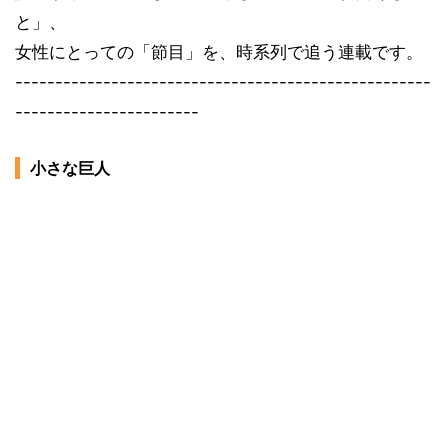
と」、
女性にとっての「節目」を、時系列で追う連載です。
----------------------------------------------------
-----------------------
小さな巨人