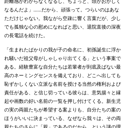
距離感がわからなくなるし、ちょっと、頭がおかしく
なるんだよ」……だから、頑張って。つらいのはあな
ただけじゃない。我ながら空疎に響く言葉だが、少し
でも孤独な心の慰めになればと思い、退院直後の深夜
の長電話を続けた。
「生まれたばかりの我が子の命名に、初孫誕生に浮か
れ騒いだ祖父母がしゃしゃり出てくる」という事案で
ある。経験豊富な自分たちは若輩者が到底及ばない最
高のネーミングセンスを備えており、どこへ出しても
恥ずかしくない立派な名前を授ける当然の権利および
責任がある、と信じ切っている彼らは、意気揚々と縁
起や画数の好い名前の一覧を押し付けてくる。新生児
の実の両親たちが希望する案よりも、自分たちの案の
ほうがいいに決まっている、なぜなら我々は、その両
親たちのさらに「親」であるのだから、という謎の理