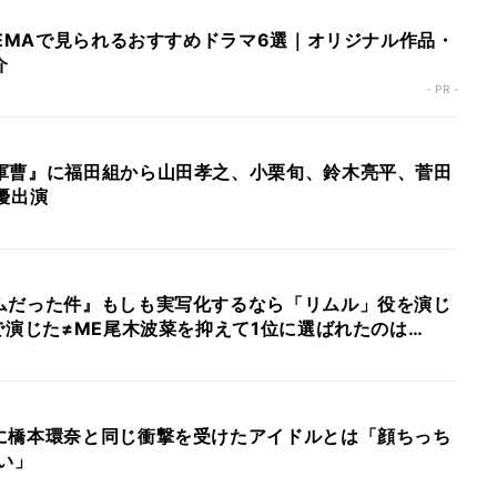
BEMAで見られるおすすめドラマ6選｜オリジナル作品・
介
- PR -
軍曹』に福田組から山田孝之、小栗旬、鈴木亮平、菅田
優出演
ムだった件』もしも実写化するなら「リムル」役を演じ
で演じた≠ME尾木波菜を抑えて1位に選ばれたのは…
に橋本環奈と同じ衝撃を受けたアイドルとは「顔ちっち
い」