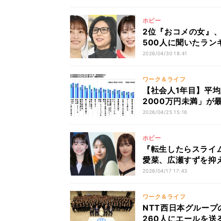
ホビー
2位『おコメの女』、
500人に聞いたラン
2026/04/30 18:41
ワーク＆ライフ
【社会人1年目】平均
2000万円未満」が
2026/04/25 15:16
ホビー
『転生したらスライ
愛菜、広瀬すずを抑
2026/04/17 17:43
ワーク＆ライフ
NTT西日本グルー
260人にエールを送