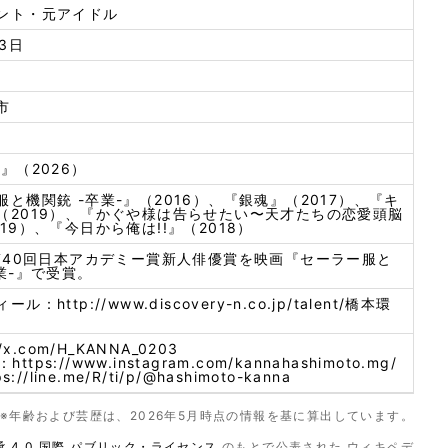
ント・元アイドル
月3日
市
』（2026）
と機関銃 -卒業-』（2016）、『銀魂』（2017）、『キ
（2019）、『かぐや様は告らせたい〜天才たちの恋愛頭脳
19）、『今日から俺は!!』（2018）
、第40回日本アカデミー賞新人俳優賞を映画『セーラー服と
業-』で受賞。
ィール：
http://www.discovery-n.co.jp/talent/橋本環
//x.com/H_KANNA_0203
m：
https://www.instagram.com/kannahashimoto.mg/
ps://line.me/R/ti/p/@hashimoto-kanna
※年齢および芸歴は、2026年5月時点の情報を基に算出しています。
 4.0 国際 パブリック・ライセンス
のもとで公表された ウィキペデ