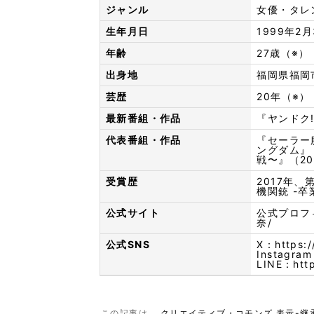
ジャンル
女優・タレ
生年月日
1999年2
年齢
27歳（※）
出身地
福岡県福岡
芸歴
20年（※）
最新番組・作品
『ヤンドク!
代表番組・作品
『セーラー服
ングダム』
戦〜』（20
受賞歴
2017年
機関銃 -卒
公式サイト
公式プロフ
奈/
公式SNS
X：
https:
Instagra
LINE：
htt
この記事は、
クリエイティブ・コモンズ 表示-継承