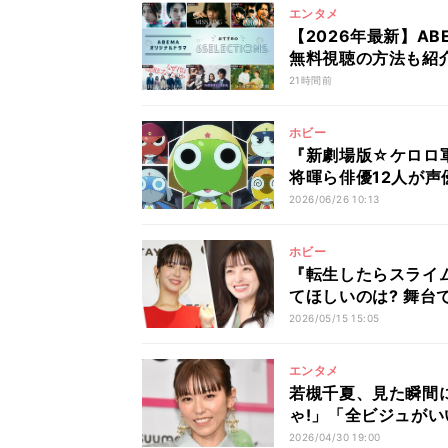
エンタメ
【2026年最新】A
無料視聴の方法も紹
21時間前
ホビー
『新劇場版☆ケロロ
将暉ら俳優12人が声
2026/06/26 10:13
ホビー
『転生したらスライ
てほしいのは? 舞台
2026/05/15 15:05
エンタメ
若槻千夏、見た瞬間
ゃ!」「全ビジュがい
2026/04/30 19:00