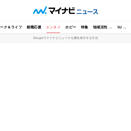
ワーク＆ライフ
就職応援
エンタメ
ホビー
特集
地域活性
IIJ
Googleでマイナビニュースを優先表示する方法