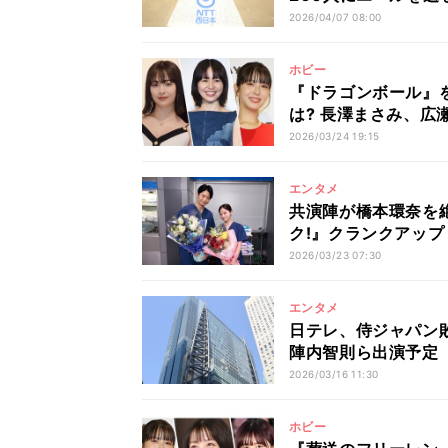
2026/04/07 08:00
ホビー
『ドラゴンボール』
は? 長澤まさみ、広
2026/03/24 19:15
エンタメ
共演陣が橋本環奈を
ク!』クランクアップ
2026/03/23 07:30
エンタメ
日テレ、侍ジャパン
陣内智則ら出演予定
2026/03/16 11:30
ホビー