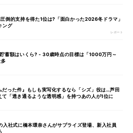
圧倒的支持を得た1位は?「面白かった2026冬ドラマ」
キング
レポート
貯蓄額はいくら? - 30歳時点の目標は「1000万円～
最多
ムだった件』もしも実写化するなら「シズ」役は…芦田
えて「透き通るような透明感」を持つあの人が1位に
プの入社式に橋本環奈さんがサプライズ登場、新入社員
る