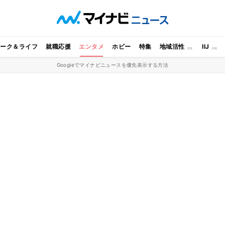
ワーク＆ライフ
就職応援
エンタメ
ホビー
特集
地域活性
IIJ
Googleでマイナビニュースを優先表示する方法