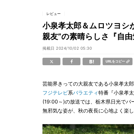
レビュー
小泉孝太郎＆ムロツヨシ
親友”の素晴らしさ『自由
掲載日
2024/10/02 05:30
URLをコピー
芸能界きっての大親友である小泉孝太郎
フジテレビ
系
バラエティ
特番『小泉孝太
(19:00～)の放送では、栃木県日光で
無邪気な姿が、秋の夜長に心地よく楽し