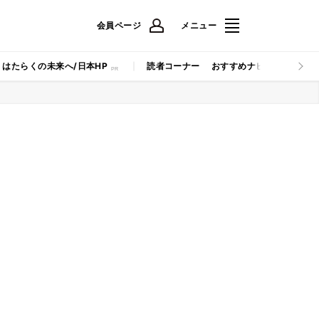
会員ページ
メニュー
はたらくの未来へ/日本HP
読者コーナー
おすすめナビ
マイナビB