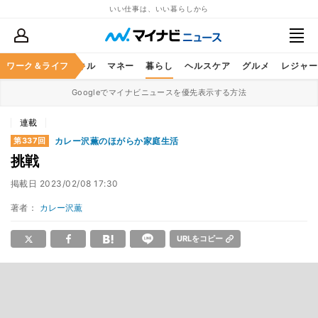
いい仕事は、いい暮らしから
ャリア
ワーク＆ライフ
ビジネススキル
マネー
暮らし
ヘルスケア
グルメ
レジャー
Googleでマイナビニュースを優先表示する方法
連載
カレー沢薫のほがらか家庭生活
第337回
挑戦
掲載日
2023/02/08 17:30
著者：
カレー沢薫
URLをコピー