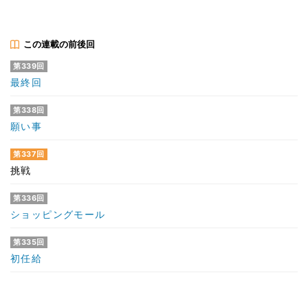
この連載の前後回
第339回
最終回
第338回
願い事
第337回
挑戦
第336回
ショッピングモール
第335回
初任給