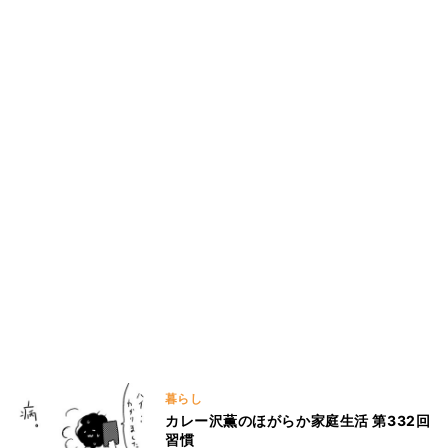
暮らし
カレー沢薫のほがらか家庭生活 第332回
習慣