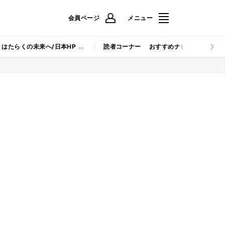
会員ページ
メニュー
はたらくの未来へ/日本HP
読者コーナー
おすすめナビ
マイナビB