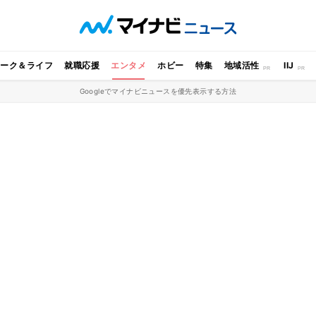
ワーク＆ライフ
就職応援
エンタメ
ホビー
特集
地域活性
IIJ
Googleでマイナビニュースを優先表示する方法