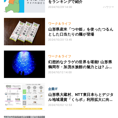
をランキングで紹介
2024/10/29 14:00
ハウツー
ワーク＆ライフ
山形県産米「つや姫」を使ったつるん
とした口当たりの麺が登場
2024/10/20 13:45
ワーク＆ライフ
幻想的なクラゲの世界を堪能! 山形県
鶴岡市・加茂水族館の魅力とは? ふる
さと納税返礼品で市内に宿泊も
2024/10/12 14:00
企業IT
山形県大蔵村、NTT東日本らとデジタ
ル地域通貨「くらポ」利用拡大に向け
た取り組み
2024/10/02 12:53