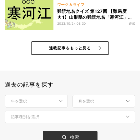
ワーク＆ライフ
難読地名クイズ 第127回 【難易度
★1】山形県の難読地名「寒河江」っ
て読める?
2023/10/24 08:30
連載
連載記事をもっと見る
過去の記事を探す