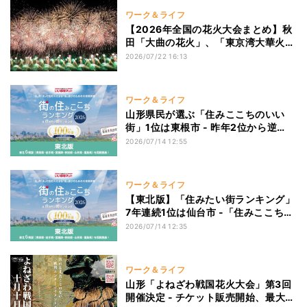
ワーク＆ライフ
【2026年全国の花火大会まとめ】秋
田「大曲の花火」、「東京湾大華火
祭」復活、埼玉「川口花火大会」など
2026/07/22 16:13
ワーク＆ライフ
山形県民が選ぶ「住みここちのいい
街」1位は東根市 - 昨年2位から逆
転、「住みたい街」は6年連続で宮城
2026/07/14 12:55
県がランクイン
ワーク＆ライフ
【東北版】「住みたい街ランキング」
7年連続1位は仙台市 -「住みここちラ
ンキング」は富谷市が7年連続首位、
2026/07/14 12:35
TOP5を宮城県が独占
ワーク＆ライフ
山形「よねざわ戦国花火大会」第3回
開催決定 - チケット販売開始、最大