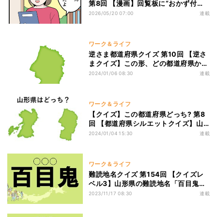
第8回 【漫画】回覧板に“おかず付
き”!? 山形ローカルなご近所習慣にほ
2026/05/20 07:00
連載
っこり
ワーク＆ライフ
逆さま都道府県クイズ 第10回 【逆さ
まクイズ】この形、どの都道府県か分
かりますか?
2024/01/06 08:30
連載
ワーク＆ライフ
【クイズ】この都道府県どっち? 第8
回 【都道府県シルエットクイズ】山
形県はどっち?
2024/01/04 15:30
連載
ワーク＆ライフ
難読地名クイズ 第154回 【クイズレ
ベル3】山形県の難読地名「百目鬼」
って読める?
2023/11/17 08:30
連載