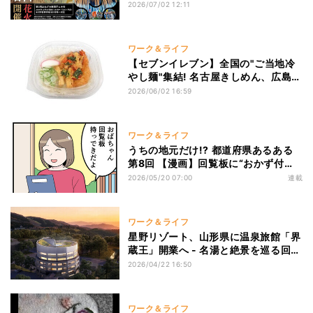
12万円VIP席も
2026/07/02 12:11
ワーク＆ライフ
【セブンイレブン】全国の"ご当地冷
やし麺"集結! 名古屋きしめん、広島つ
け麺、山形肉そばが登場
2026/06/02 16:59
ワーク＆ライフ
うちの地元だけ!? 都道府県あるある
第8回 【漫画】回覧板に“おかず付
き”!? 山形ローカルなご近所習慣にほ
2026/05/20 07:00
連載
っこり
ワーク＆ライフ
星野リゾート、山形県に温泉旅館「界
蔵王」開業へ - 名湯と絶景を巡る回遊
型ウェルネス、コンセプトは「御釜で
2026/04/22 16:50
整う、温泉スパイラル」
ワーク＆ライフ