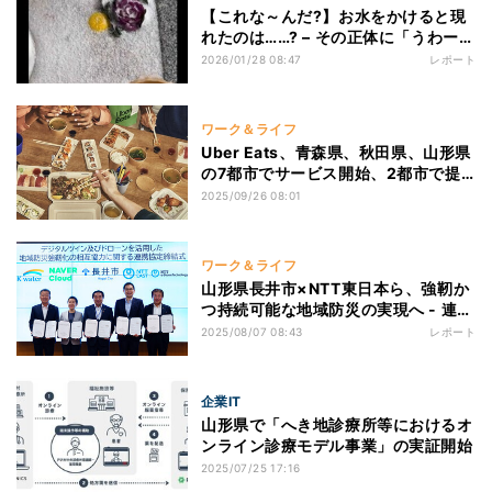
【これな～んだ?】お水をかけると現
れたのは……? – その正体に「うわーー
ーーーーっ素敵…」「天然のアート作
2026/01/28 08:47
レポート
品ですね!」「魔法のよう!」と8.6万
いいね
ワーク＆ライフ
Uber Eats、青森県、秋田県、山形県
の7都市でサービス開始、2都市で提
供エリア拡大
2025/09/26 08:01
ワーク＆ライフ
山形県長井市×NTT東日本ら、強靭か
つ持続可能な地域防災の実現へ - 連携
協定を締結
2025/08/07 08:43
レポート
企業IT
山形県で「へき地診療所等におけるオ
ンライン診療モデル事業」の実証開始
2025/07/25 17:16