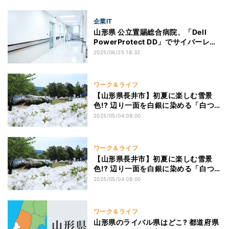
企業IT
山形県 公立置賜総合病院、「Dell
PowerProtect DD」でサイバーレジ
リエンスを強化
2025/06/25 18:32
ワーク＆ライフ
【山形県長井市】初夏に楽しむ雪景
色!? 辺り一面を白銀に染める「白つ
つじまつり」、人気のふるさと納税返
2025/05/04 08:00
礼品とは?
ワーク＆ライフ
【山形県長井市】初夏に楽しむ雪景
色!? 辺り一面を白銀に染める「白つ
つじまつり」、人気のふるさと納税返
2025/05/04 08:00
礼品とは?
ワーク＆ライフ
山形県のライバル県はどこ? 都道府県