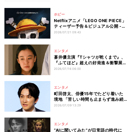
ホビー
Netflixアニメ「LEGO ONE PIECE」
ティーザー予告＆ビジュアル公開 -
"キャプテン"ウソップが主人公に
2026/07/21 09:43
エンタメ
蒼井優主演『Tシャツが乾くまで』、
『ふてほど』超えの好発進＆衝撃展開
でネット騒然 2話では“第三金曜
2026/07/16 06:00
日”の秘密に迫る
エンタメ
町田啓太、俳優15年でたどり着いた
境地 「苦しい時間も止まらず進み続
けたから今がある」
2026/07/09 13:29
エンタメ
“AIに聞いてみた”が日常語の時代に