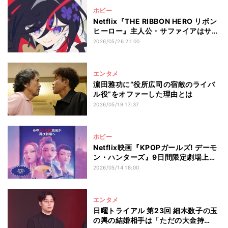
ホビー
Netflix『THE RIBBON HERO リボン
ヒーロー』主人公・サファイアはサー
ヤ(ラランド)、8月8日世界独占配信
2026/05/26 21:00
日
エンタメ
濵田雅功に“役所広司の宿敵のライバ
ル役”をオファーした理由とは
2026/05/19 17:37
ホビー
Netflix映画『KPOPガールズ! デーモ
ン・ハンターズ』9日間限定劇場上映
決定
2026/05/14 18:00
エンタメ
日曜トライアル 第23回 細木数子の玉
の輿の結婚相手は「ただの大金持