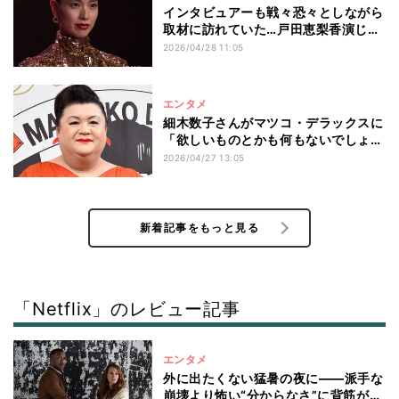
インタビュアーも戦々恐々としながら
取材に訪れていた…戸田恵梨香演じる
細木数子は「信じられないくらい怖か
2026/04/28 11:05
った」と令和ロマンくるまが絶賛
エンタメ
細木数子さんがマツコ・デラックスに
「欲しいものとかも何もないでしょ」
と聞くと…「やっぱり目の付け所が違
2026/04/27 13:05
う」「怖い奴だ」と思った“予想外の
答え”とは
新着記事をもっと見る
「Netflix」のレビュー記事
エンタメ
外に出たくない猛暑の夜に――派手な
崩壊より怖い“分からなさ”に背筋が冷