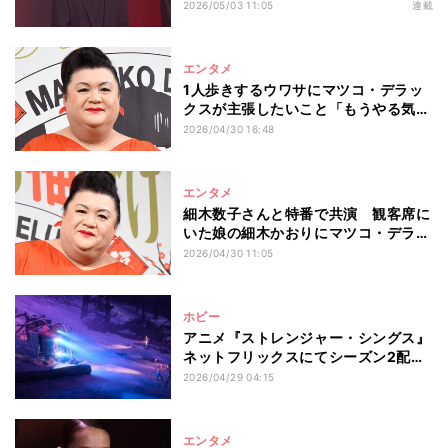
ち」、“本当に恋愛する”相手は「魅了
2026/05/03 11:05
連載
しないといけない」、生涯愛した男性
として「愛に溺れていくさま」を…話
題のドラマ『地獄に堕ちるわよ』出演
エンタメ
者が言っていたこと
1人歩きするウワサにマツコ・デラッ
クスが主張したいこと「もうやる気が
なくて仕事も手を抜いてるみたいな感
2026/04/30 16:48
じに今なってるけど…」
エンタメ
細木数子さんと特番で共演 観客席に
いた娘の細木かおりにマツコ・デラッ
クスが抱いた印象は…
2026/04/30 11:05
ホビー
アニメ『ストレンジャー・シングス』
ネットフリックスにてシーズン2配信
決定
2026/04/29 04:15
エンタメ