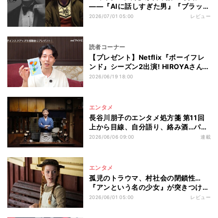
――『AIに話しすぎた男』『ブラッ
ク・ミラー』2つのフィクションが今
2026/07/01 05:00
レビュー
刺さる理由
読者コーナー
【プレゼント】Netflix『ボーイフレ
ンド』シーズン2出演! HIROYAさんの
直筆サイン入りポストカード
2026/06/19 18:00
エンタメ
長谷川朋子のエンタメ処方箋 第11回
上から目線、自分語り、絡み酒…パワ
ハラ体質の上司が「厄介」な人へ――
2026/06/06 09:00
連載
言葉を聞く角度が変わるかもしれない
「アメリカンドッグ」のドラマ
エンタメ
孤児のトラウマ、村社会の閉鎖性…
『アンという名の少女』が突きつける
カナダの名作『赤毛のアン』が本当に
2026/06/01 05:00
レビュー
描いていたもの