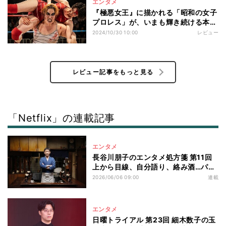
エンタメ
『極悪女王』に描かれる「昭和の女子
プロレス」が、いまも輝き続ける本当
の理由─。
2024/10/30 10:00
レビュー
レビュー記事をもっと見る
「Netflix」の連載記事
エンタメ
長谷川朋子のエンタメ処方箋 第11回
上から目線、自分語り、絡み酒…パワ
ハラ体質の上司が「厄介」な人へ――
2026/06/06 09:00
連載
言葉を聞く角度が変わるかもしれない
「アメリカンドッグ」のドラマ
エンタメ
日曜トライアル 第23回 細木数子の玉