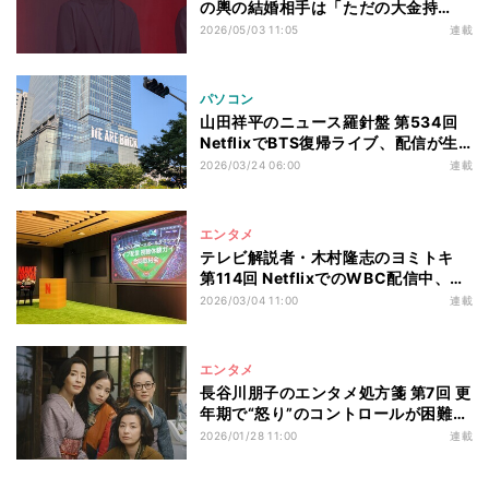
の輿の結婚相手は「ただの大金持
ち」、“本当に恋愛する”相手は「魅了
2026/05/03 11:05
連載
しないといけない」、生涯愛した男性
として「愛に溺れていくさま」を…話
題のドラマ『地獄に堕ちるわよ』出演
パソコン
者が言っていたこと
山田祥平のニュース羅針盤 第534回
NetflixでBTS復帰ライブ、配信が生
む圧倒的トラフィックと新たな収益モ
2026/03/24 06:00
連載
デル
エンタメ
テレビ解説者・木村隆志のヨミトキ
第114回 NetflixでのWBC配信中、テ
レビではどんな番組が放送されるのか
2026/03/04 11:00
連載
――「エンタメの今後を占う1カ月」
となる背景
エンタメ
長谷川朋子のエンタメ処方箋 第7回 更
年期で“怒り”のコントロールが困難に
――感情と付き合い直すためのヒント
2026/01/28 11:00
連載
をくれるNetflixドラマ