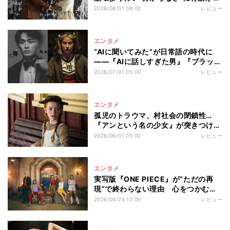
えるNetflix映画『終わらない週末』
2026/08/01 08:00
レビュー
エンタメ
“AIに聞いてみた”が日常語の時代に
――『AIに話しすぎた男』『ブラッ
ク・ミラー』2つのフィクションが今
2026/07/01 05:00
レビュー
刺さる理由
エンタメ
孤児のトラウマ、村社会の閉鎖性…
『アンという名の少女』が突きつける
カナダの名作『赤毛のアン』が本当に
2026/06/01 05:00
レビュー
描いていたもの
エンタメ
実写版『ONE PIECE』が“ただの再
現”で終わらない理由 心をつかむチ
ョッパーの孤独とルフィの叫び
2026/04/24 12:00
レビュー