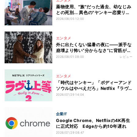
エンタメ
薬物使用、"族"だった過去、幼なじみ
との死別... 異色の"ヤンキー恋愛リア
リティショー"Netflix『ラヴ上等』シ
2026/08/05 12:00
ーズン2エピソード4までの見どころ
紹介
エンタメ
外に出たくない猛暑の夜に――派手な
崩壊より怖い“分からなさ”に背筋が冷
えるNetflix映画『終わらない週末』
2026/08/01 08:00
レビュー
エンタメ
「時代はヤンキー」「ボディーアンド
ソウルはやべえだろ」Netflix『ラヴ
上等2』が配信前からSNSで話題に
2026/07/29 14:04
沖縄を舞台に"予測不能な展開"が待ち
受ける!?
企業IT
Google Chrome、Netflixの4K再生
に正式対応 Edgeから約10年遅れ
2026/07/29 08:47