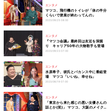
エンタメ
マツコ、飛行機のトイレが「体の半分
くらいで便座が終わってんの」
2023/09/25 08:00
エンタメ
『マツコ会議』最終回は友近を深掘
り キャリア50年の大物歌手も登場
2023/09/23 07:00
エンタメ
水原希子、彼氏とバカンス中に番組登
場 マツコ「いいね、幸せね」
2023/08/19 07:00
エンタメ
「東京から来た感じの悪い女優さんの
話とか(笑)」 マツコ、大阪のメイクさ