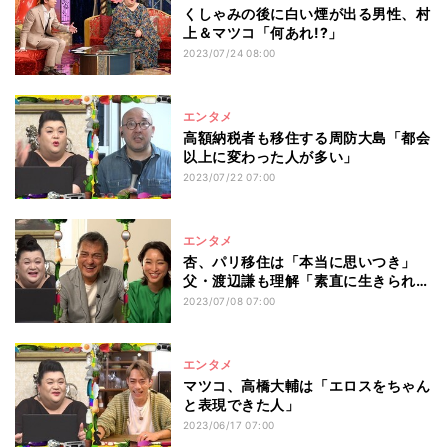
くしゃみの後に白い煙が出る男性、村
上＆マツコ「何あれ!?」
2023/07/24 08:00
エンタメ
高額納税者も移住する周防大島「都会
以上に変わった人が多い」
2023/07/22 07:00
エンタメ
杏、パリ移住は「本当に思いつき」
父・渡辺謙も理解「素直に生きられる
場所」
2023/07/08 07:00
エンタメ
マツコ、高橋大輔は「エロスをちゃん
と表現できた人」
2023/06/17 07:00