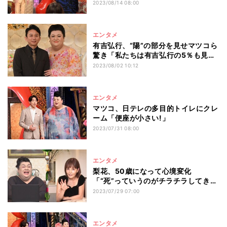
んが大好き
2023/08/14 08:00
エンタメ
有吉弘行、“陽”の部分を見せマツコら
驚き「私たちは有吉弘行の5％も見て
ない」
2023/08/02 10:12
エンタメ
マツコ、日テレの多目的トイレにクレ
ーム「便座が小さい!」
2023/07/31 08:00
エンタメ
梨花、50歳になって心境変化
「“死”っていうのがチラチラしてき
た」
2023/07/29 07:00
エンタメ