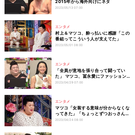
2015年から海外向けにネタ
2023/05/13 07:00
エンタメ
村上＆マツコ、酔っ払いに感謝「この
番組ってこういう人が支えてた」
2023/05/01 08:00
エンタメ
「全員が意地を張り合って闘ってい
た」 マツコ、冨永愛にファッション
への思いを語る
2023/04/29 07:00
エンタメ
マツコ「女装する意味が分からなくな
ってきた」「ちょっとずつおっさんに
なっていこうかな」
2023/04/24 08:00