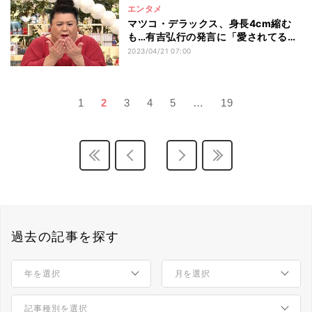
エンタメ
マツコ・デラックス、身長4cm縮む
も…有吉弘行の発言に「愛されてる
わ」と満足
2023/04/21 07:00
1
2
3
4
5
…
19
過去の記事を探す