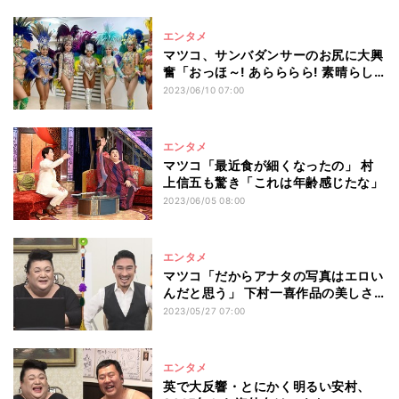
エンタメ
マツコ、サンバダンサーのお尻に大興
奮「おっほ～! あらららら! 素晴らし
い!」
2023/06/10 07:00
エンタメ
マツコ「最近食が細くなったの」 村
上信五も驚き「これは年齢感じたな」
2023/06/05 08:00
エンタメ
マツコ「だからアナタの写真はエロい
んだと思う」 下村一喜作品の美しさ
を分析
2023/05/27 07:00
エンタメ
英で大反響・とにかく明るい安村、