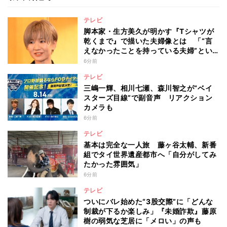
テレビ
脚本家・生方美久が明かす『Tシャツが
乾くまで』で描いた夫婦像とは 「“言
えなかったことを持っている夫婦”とい
うのは面白いかも」
6分前
テレビ
三嶋一輝、相川七瀬、森川智之が“ベイ
スターズ目線”で副音声 リアクション
カメラも
6分前
テレビ
基本は完全な一人旅 藤ヶ谷太輔、新番
組でタイ世界遺産都市へ「自分がしてみ
たかった雰囲気」
6分前
テレビ
ついにバレ始めた“3股交際”に「どんな
制裁が下るか楽しみ」『未婚詐欺』藤原
樹の弱気な芝居に「メロい」の声も