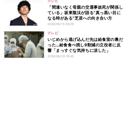
テレビ
「間違いなく母親の交通事故死が関係し
ている」坂東龍汰が語る“真っ黒い目に
なる時がある”芝居への向き合い方
2026/06/15 09:29
テレビ
いじめから逃げ込んだ先は給食室の裏だ
った…給食食べ残し9割減の立役者に反
響「まっすぐな気持ちに涙した」
2026/06/29 19:43