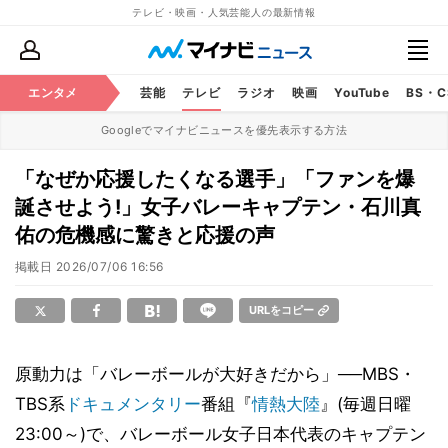
テレビ・映画・人気芸能人の最新情報
エンタメ
芸能
テレビ
ラジオ
映画
YouTube
BS・
Googleでマイナビニュースを優先表示する方法
「なぜか応援したくなる選手」「ファンを爆
誕させよう!」女子バレーキャプテン・石川真
佑の危機感に驚きと応援の声
掲載日
2026/07/06 16:56
URLをコピー
原動力は「バレーボールが大好きだから」──MBS・
TBS系
ドキュメンタリー
番組『
情熱大陸
』(毎週日曜
23:00～)で、バレーボール女子日本代表のキャプテン