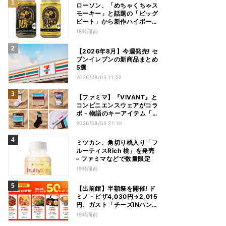
ローソン、「めちゃくちゃス
モーキー」と話題の「ビッグ
ピート」から新作ハイボール
缶＆ミニボトル発売
18時間前
【2026年8月】今週発売! セ
ブンイレブンの新商品まとめ
5選
2026/08/05 11:52
【ファミマ】『VIVANT』と
コンビニエンスウェアがコラ
ボ - 物語のキーアイテム「別
班饅頭」も発売
2026/08/05 21:10
ミツカン、角切り桃入り「フ
ルーティスRich 桃」を発売
– ファミマなどで数量限定
19時間前
【出前館】半額祭を開催! ド
ミノ・ピザ4,030円→2,015
円、ガスト「チーズINハンバ
ーグ」1,090円→540円...最
19時間前
大1,500円OFFの「リピ得ク