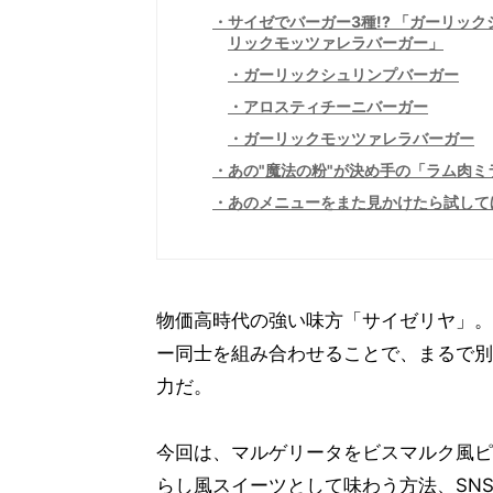
サイゼでバーガー3種!? 「ガーリッ
リックモッツァレラバーガー」
ガーリックシュリンプバーガー
アロスティチーニバーガー
ガーリックモッツァレラバーガー
あの"魔法の粉"が決め手の「ラム肉ミ
あのメニューをまた見かけたら試して
物価高時代の強い味方「サイゼリヤ」。
ー同士を組み合わせることで、まるで別
力だ。
今回は、マルゲリータをビスマルク風ピ
らし風スイーツとして味わう方法、SN