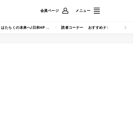
会員ページ
メニュー
はたらくの未来へ/日本HP
読者コーナー
おすすめナビ
マイナビB