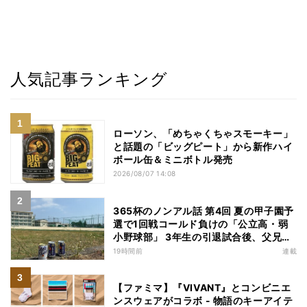
人気記事ランキング
ローソン、「めちゃくちゃスモーキー」
と話題の「ビッグピート」から新作ハイ
ボール缶＆ミニボトル発売
2026/08/07 14:08
365杯のノンアル話 第4回 夏の甲子園予
選で1回戦コールド負けの「公立高・弱
小野球部」 3年生の引退試合後、父兄
が“現場”で取り出したのは……
19時間前
連載
【ファミマ】『VIVANT』とコンビニエ
ンスウェアがコラボ - 物語のキーアイテ