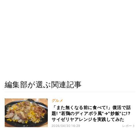
編集部が選ぶ関連記事
グルメ
「また無くなる前に食べて!」復活で話
題! "若鶏のディアボラ風"→"炒飯"に!?
サイゼリヤアレンジを実践してみた
2026/04/30 16:29
レポート