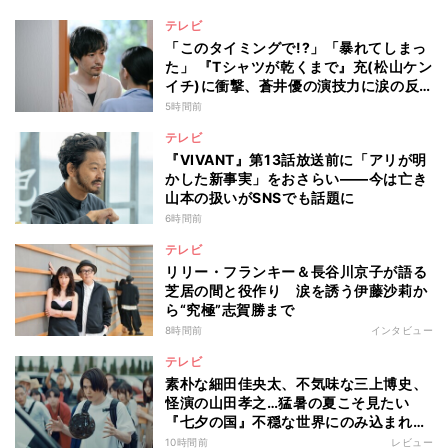
い」
テレビ
「このタイミングで!?」「暴れてしまっ
た」 『Tシャツが乾くまで』充(松山ケン
イチ)に衝撃、蒼井優の演技力に涙の反
響も
5時間前
テレビ
『VIVANT』第13話放送前に「アリが明
かした新事実」をおさらい――今は亡き
山本の扱いがSNSでも話題に
6時間前
テレビ
リリー・フランキー＆長谷川京子が語る
芝居の間と役作り 涙を誘う伊藤沙莉か
ら“究極”志賀勝まで
8時間前
インタビュー
テレビ
素朴な細田佳央太、不気味な三上博史、
怪演の山田孝之…猛暑の夏こそ見たい
『七夕の国』不穏な世界にのみ込まれる
超常ミステリー
10時間前
レビュー