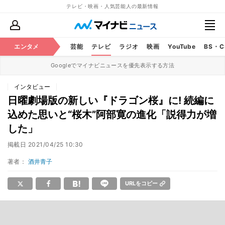
テレビ・映画・人気芸能人の最新情報
エンタメ
芸能
テレビ
ラジオ
映画
YouTube
BS・
Googleでマイナビニュースを優先表示する方法
インタビュー
日曜劇場版の新しい『ドラゴン桜』に! 続編に
込めた思いと“桜木”阿部寛の進化「説得力が増
した」
掲載日
2021/04/25 10:30
著者：
酒井青子
URLをコピー