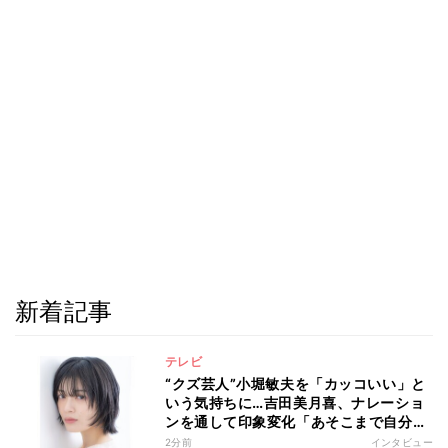
新着記事
テレビ
“クズ芸人”小堀敏夫を「カッコいい」と
いう気持ちに…吉田美月喜、ナレーショ
ンを通して印象変化「あそこまで自分に
正直に生きられる人は、なかなかいな
2分前
インタビュー