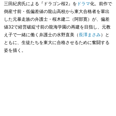
三田紀房氏による『ドラゴン桜2』を
ドラマ
化。前作で
倒産寸前・低偏差値の龍山高校から東大合格者を輩出
した元暴走族の弁護士・桜木建二（阿部寛）が、偏差
値32で経営破綻寸前の龍海学園の再建を目指し、元教
え子で一緒に働く弁護士の水野直美（
長澤まさみ
）と
ともに、生徒たちを東大に合格させるために奮闘する
姿を描く。