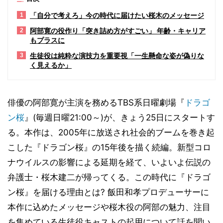
「自分で考えろ」今の時代に届けたい桜木のメッセージ
1
阿部寛の役作り「突き詰め方がすごい」 年齢・キャリア
2
もプラスに
生徒役は純粋な演技力を重要視「一生懸命な姿が偽りな
3
く見えるか」
俳優の阿部寛が主演を務めるTBS系日曜劇場『
ドラゴ
ン桜
』(毎週日曜21:00～)が、きょう25日にスタートす
る。本作は、2005年に放送され社会的ブームを巻き起
こした『ドラゴン桜』の15年後を描く続編。新型コロ
ナウイルスの影響による延期を経て、いよいよ伝説の
弁護士・桜木建二が帰ってくる。この時代に『ドラゴ
ン桜』を届ける理由とは? 飯田和孝プロデューサーに
本作に込めたメッセージや桜木役の阿部の魅力、注目
を集めている生徒役キャストの起用について話を聞い