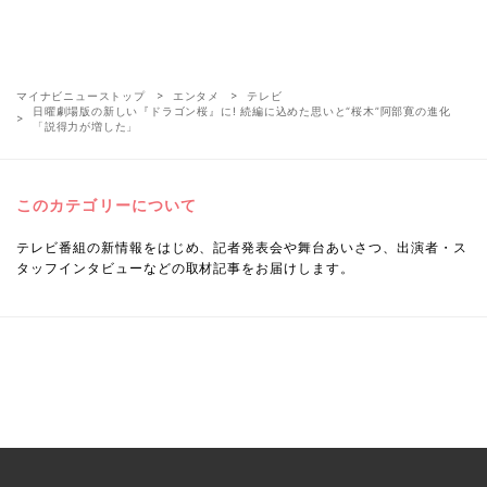
マイナビニューストップ
エンタメ
テレビ
日曜劇場版の新しい『ドラゴン桜』に! 続編に込めた思いと“桜木”阿部寛の進化
「説得力が増した」
このカテゴリーについて
テレビ番組の新情報をはじめ、記者発表会や舞台あいさつ、出演者・ス
タッフインタビューなどの取材記事をお届けします。