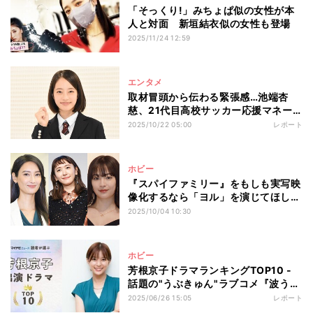
「そっくり!」みちょぱ似の女性が本
人と対面 新垣結衣似の女性も登場
2025/11/24 12:59
エンタメ
取材冒頭から伝わる緊張感…池端杏
慈、21代目高校サッカー応援マネー
ジャーに決定
2025/10/22 05:00
レポート
ホビー
『スパイファミリー』をもしも実写映
像化するなら「ヨル」を演じてほしい
のは…2位新垣結衣、1位に選ばれたの
2025/10/04 10:30
はあの国民的女優!
ホビー
芳根京子ドラマランキングTOP10 -
話題の"うぶきゅん"ラブコメ『波うら
らかに、めおと日和』が3位にランク
2025/06/26 15:05
レポート
イン、1位は?