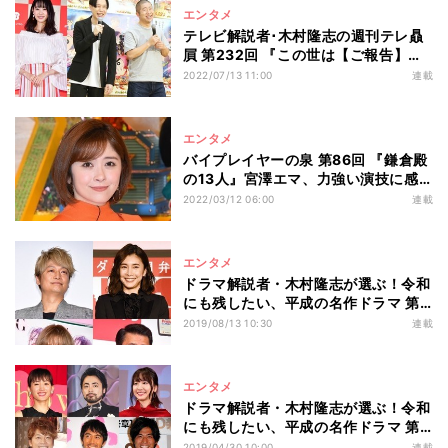
エンタメ
テレビ解説者･木村隆志の週刊テレ贔
屓 第232回 『この世は【ご報告】で
あふれてる!?』“家ついて―”に続くゴ
2022/07/13 11:00
連載
ールデンの可能性も十分
エンタメ
バイプレイヤーの泉 第86回 『鎌倉殿
の13人』宮澤エマ、力強い演技に感
情を揺さぶられて
2022/03/12 06:00
連載
エンタメ
ドラマ解説者・木村隆志が選ぶ！令和
にも残したい、平成の名作ドラマ 第
20回 香取慎吾と竹内結子の新境地 -
2019/08/13 10:30
連載
平成20年(2008)ドラマTOP3
エンタメ
ドラマ解説者・木村隆志が選ぶ！令和
にも残したい、平成の名作ドラマ 第
18回 阿部寛の最高傑作、山田＆綾瀬
2019/04/30 10:00
連載