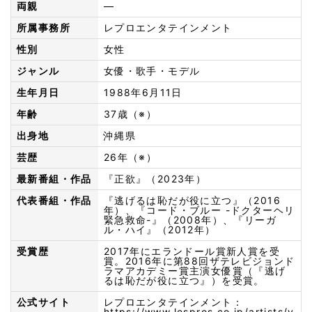
両親
—
所属事務所
レプロエンタテインメント
性別
女性
ジャンル
女優・歌手・モデル
生年月日
1988年6月11日
年齢
37歳（※）
出身地
沖縄県
芸歴
26年（※）
最新番組・作品
『正欲』（2023年）
代表番組・作品
『逃げるは恥だが役に立つ』（2016
年）、『コード・ブルー -ドクターヘリ
緊急救命-』（2008年）、『リーガ
ル・ハイ』（2012年）
受賞歴
2017年にエランドール賞新人賞を受
賞。2016年に第88回ザテレビジョンド
ラマアカデミー賞主演女優賞（『逃げ
るは恥だが役に立つ』）を受賞。
公式サイト
レプロエンタテインメント：
https://www.lespros.co.jp/artists/y