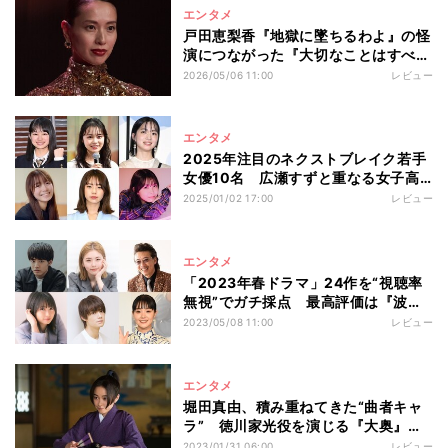
エンタメ
戸田恵梨香『地獄に墜ちるわよ』の怪
演につながった『大切なことはすべて
君が教えてくれた』 何が彼女の演技
2026/05/06 11:00
レビュー
力を引き出したのか
エンタメ
2025年注目のネクストブレイク若手
女優10名 広瀬すずと重なる女子高
生、抜てき続く10代モデル、『虎に
2025/01/02 17:00
レビュー
翼』熱演に称賛
エンタメ
「2023年春ドラマ」24作を“視聴率
無視”でガチ採点 最高評価は『波よ
聞いてくれ』『おとなりに銀河』
2023/05/08 11:00
レビュー
エンタメ
堀田真由、積み重ねてきた“曲者キャ
ラ” 徳川家光役を演じる『大奥』で
魅力爆発
2023/01/31 06:00
レビュー