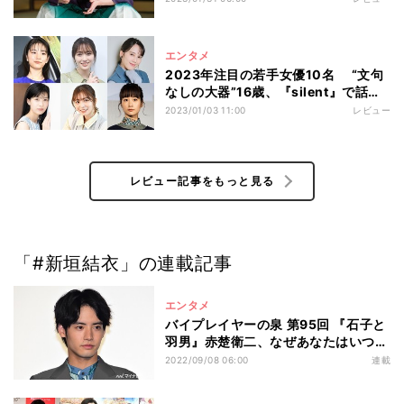
エンタメ
2023年注目の若手女優10名 “文句
なしの大器”16歳、『silent』で話題
の才女…ブレイク候補目白押し
2023/01/03 11:00
レビュー
レビュー記事をもっと見る
「#新垣結衣」の連載記事
エンタメ
バイプレイヤーの泉 第95回 『石子と
羽男』赤楚衛二、なぜあなたはいつも
罪を負う?
2022/09/08 06:00
連載