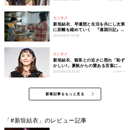
エンタメ
新垣結衣、早瀬憩と生活を共にし次第
に距離を縮めていく 『違国日記』本
編映像
2024/05/31 15:00
エンタメ
新垣結衣、観客との近さに照れ「恥ず
かしい!」夏帆からの愛ある言葉に思
わずニンマリ
2024/05/29 20:50
レポート
新着記事をもっと見る
「#新垣結衣」のレビュー記事