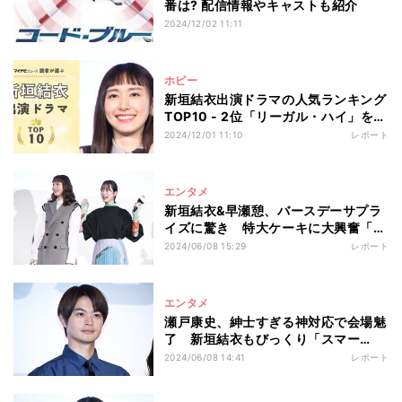
番は? 配信情報やキャストも紹介
2024/12/02 11:11
ホビー
新垣結衣出演ドラマの人気ランキング
TOP10 - 2位「リーガル・ハイ」を抑
えた圧倒的1位は?
2024/12/01 11:10
レポート
エンタメ
新垣結衣&早瀬憩、バースデーサプラ
イズに驚き 特大ケーキに大興奮「顔
が付いてます!」
2024/06/08 15:29
レポート
エンタメ
瀬戸康史、紳士すぎる神対応で会場魅
了 新垣結衣もびっくり「スマー
ト!」
2024/06/08 14:41
レポート