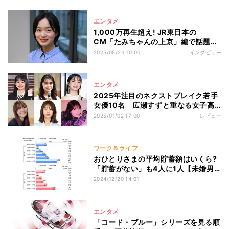
エンタメ
1,000万再生超え! JR東日本の
CM「たみちゃんの上京」編で話題の
17歳・早瀬憩とは? 欅坂46・新垣結
2025/05/23 10:00
インタビュー
衣との縁も
エンタメ
2025年注目のネクストブレイク若手
女優10名 広瀬すずと重なる女子高
生、抜てき続く10代モデル、『虎に
2025/01/02 17:00
レビュー
翼』熱演に称賛
ワーク＆ライフ
おひとりさまの平均貯蓄額はいくら?
「貯蓄がない」も4人に1人【未婚男
女4700人調査】
2024/12/20 14:01
エンタメ
「コード・ブルー」シリーズを見る順