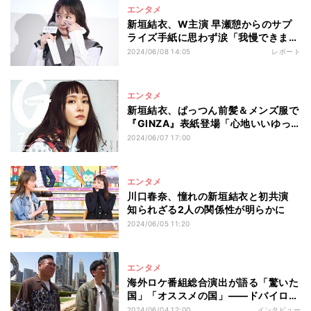
エンタメ
新垣結衣、W主演 早瀬憩からのサプ
ライズ手紙に思わず涙「我慢できませ
んでした」
2024/06/08 14:05
レポート
エンタメ
新垣結衣、ぱっつん前髪＆メンズ服で
『GINZA』表紙登場「心地いいゆっ
たり感でした」
2024/06/07 17:00
エンタメ
川口春奈、憧れの新垣結衣と初共演
知られざる2人の関係性が明らかに
2024/06/05 11:20
エンタメ
海外ロケ番組総合演出が語る「驚いた
国」「オススメの国」――ドバイロケ
が大変な理由は?
2024/06/04 12:00
インタビュー