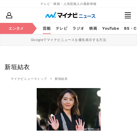
テレビ・映画・人気芸能人の最新情報
エンタメ
芸能
テレビ
ラジオ
映画
YouTube
BS・
Googleでマイナビニュースを優先表示する方法
新垣結衣
マイナビニューストップ
新垣結衣