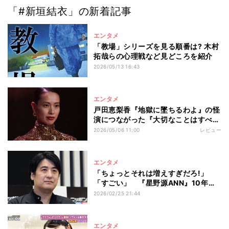
「#新垣結衣」の新着記事
エンタメ
「教場」シリーズを見る順番は? 木村
拓哉らの心理戦など見どころを紹介
2026/05/13 16:43
エンタメ
戸田恵梨香『地獄に墜ちるわよ』の怪
演につながった『大切なことはすべて
君が教えてくれた』 何が彼女の演技
2026/05/06 11:00
レビュー
力を引き出したのか
エンタメ
「ちょっとそれは増えすぎだろ!」
「すごい」 『星野源ANN』10年
の“変化”に佐久間宣行氏も驚がく
2026/02/25 21:44
エンタメ